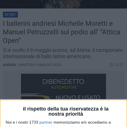
SPORT
I ballerini andriesi Michelle Moretti e
Manuel Petruzzelli sul podio all’ “Attica
Open”
Si è svolto il 6 maggio scorso, ad Atene, il campionato
internazionale di ballo latino americano
ANDRIA -
MARTEDÌ 9 MAGGIO 2023
12.27
Il rispetto della tua riservatezza è la
nostra priorità
Noi e i nostri 1733
partner
memorizziamo e/o accediamo a