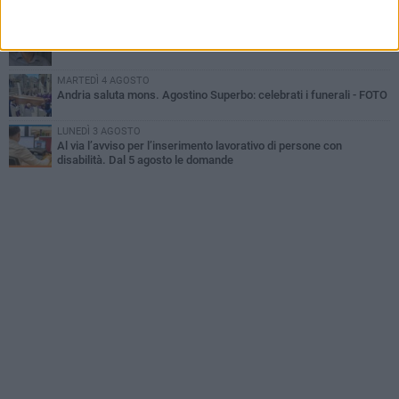
confronti di un 41enne ad Andria
GIOVEDÌ 30 LUGLIO
Scompare prematuramente l'avvocato Beppe Tortora
MARTEDÌ 4 AGOSTO
Andria saluta mons. Agostino Superbo: celebrati i funerali - FOTO
LUNEDÌ 3 AGOSTO
Al via l’avviso per l’inserimento lavorativo di persone con
disabilità. Dal 5 agosto le domande