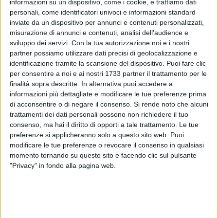
informazioni su un dispositivo, come i cookie, e trattiamo dati
personali, come identificatori univoci e informazioni standard
inviate da un dispositivo per annunci e contenuti personalizzati,
misurazione di annunci e contenuti, analisi dell'audience e
sviluppo dei servizi.
Con la tua autorizzazione noi e i nostri
485
A cura di
partner possiamo utilizzare dati precisi di geolocalizzazione e
GIOVANNA ALBO
identificazione tramite la scansione del dispositivo. Puoi fare clic
per consentire a noi e ai nostri 1733 partner il trattamento per le
finalità sopra descritte. In alternativa puoi accedere a
informazioni più dettagliate e modificare le tue preferenze prima
Michelle Moretti e Manuel Petruzzelli sabato 6 maggio, ad
di acconsentire o di negare il consenso.
Si rende noto che alcuni
Atene, si sono aggiudicati il primo posto assoluto all' "Attica
trattamenti dei dati personali possono non richiedere il tuo
Open", la competizione internazionale dedicata al ballo
consenso, ma hai il diritto di opporti a tale trattamento. Le tue
latino americano.
preferenze si applicheranno solo a questo sito web. Puoi
modificare le tue preferenze o revocare il consenso in qualsiasi
momento tornando su questo sito e facendo clic sul pulsante
Si sono esibiti nelle categorie di "open balli latin" e "adult
"Privacy" in fondo alla pagina web.
open balli ", conquistando il podio in entrambe le
competizioni. Il podio conquistato rappresenta, senza ombra
di dubbio, l'ennesimo riconoscimento ad una carriera di
successo per i due giovani talenti andriesi. Ora il calendario
vedrà i due ballerini delle scuole di ballo "Vivo latino Andria"