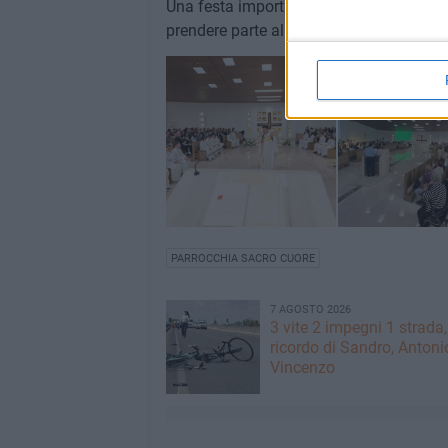
Una festa importante per la comunità parr
prendere parte alle iniziative e a "sentirsi
PARROCCHIA SACRO CUORE
7 AGOSTO 2026
3 vite 2 impegni 1 strada,
ricordo di Sandro, Antoni
Vincenzo