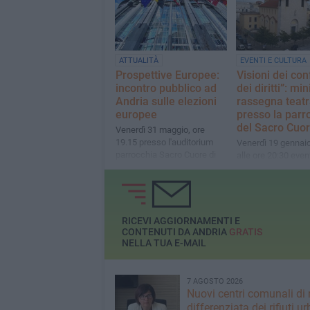
ATTUALITÀ
EVENTI E CULTURA
Prospettive Europee:
Visioni dei conf
incontro pubblico ad
dei diritti”: min
Andria sulle elezioni
rassegna teatr
europee
presso la parr
del Sacro Cuo
Venerdì 31 maggio, ore
19.15 presso l'auditorium
Venerdì 19 gennai
parrocchia Sacro Cuore di
alle ore 20:30 eve
Gesù. Interverrà il
Riccardo Lanzaron
giornalista Marco Iasevoli
titolo “Pizzo, canti 
denuncia”
RICEVI AGGIORNAMENTI E
CONTENUTI DA ANDRIA
GRATIS
NELLA TUA E-MAIL
7 AGOSTO 2026
Nuovi centri comunali di 
differenziata dei rifiuti ur