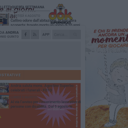
Ù LETTI QUESTA SETTIMANA
MARTEDÌ 4 AGOSTO
Cattivo odore dall’abitazione, la macabra
scoperta: trovato morto un uomo di 55 anni
 DA
ANDRIA
SABATO 1 AGOSTO
APP
"3 vite. 2 impegni. 1 strada": ad Andria
NIO QUINTO
l'evento per ricordare Sandro, Antonio e
ncenzo
MERCOLEDÌ 5 AGOSTO
"Un branco mi ha aggredito mentre ero in
stampelle": violenza nei confronti di un
enne ad Andria
GIOVEDÌ 30 LUGLIO
Scompare prematuramente l'avvocato
Beppe Tortora
ISTRATIVE
MARTEDÌ 4 AGOSTO
Andria saluta mons. Agostino Superbo:
celebrati i funerali - FOTO
LUNEDÌ 3 AGOSTO
Al via l’avviso per l’inserimento lavorativo di
persone con disabilità. Dal 5 agosto le
mande