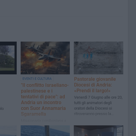
Pastorale giovanile
EVENTI E CULTURA
Diocesi di Andria:
"Il conflitto Israeliano-
«Prendi il largo!»
palestinese e i
tentativi di pace": ad
Venerdì 7 Giugno alle ore 20,
Andria un incontro
tutti gli animatori degli
con Suor Annamaria
oratori della Diocesi si
olo
Sgaramella
ritroveranno presso la
Parrocchia del Sacro Cuore
Missionaria comboniana a
Gerusalemme, nell'incontro
in programma giovedì 18