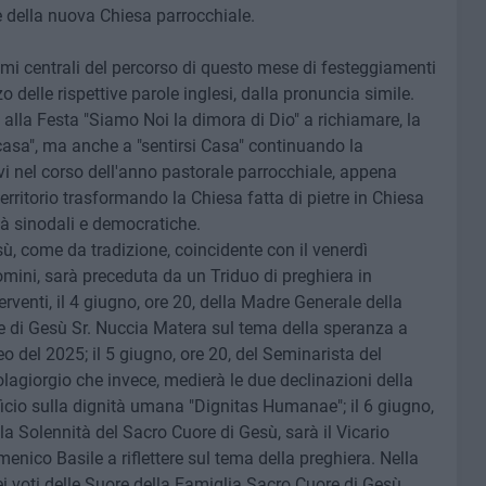
e della nuova Chiesa parrocchiale.
emi centrali del percorso di questo mese di festeggiamenti
izzo delle rispettive parole inglesi, dalla pronuncia simile.
o alla Festa "Siamo Noi la dimora di Dio" a richiamare, la
"casa", ma anche a "sentirsi Casa" continuando la
ivi nel corso dell'anno pastorale parrocchiale, appena
territorio trasformando la Chiesa fatta di pietre in Chiesa
 sinodali e democratiche.
sù, come da tradizione, coincidente con il venerdì
ini, sarà preceduta da un Triduo di preghiera in
erventi, il 4 giugno, ore 20, della Madre Generale della
 di Gesù Sr. Nuccia Matera sul tema della speranza a
leo del 2025; il 5 giugno, ore 20, del Seminarista del
agiorgio che invece, medierà le due declinazioni della
icio sulla dignità umana "Dignitas Humanae"; il 6 giugno,
lla Solennità del Sacro Cuore di Gesù, sarà il Vicario
nico Basile a riflettere sul tema della preghiera. Nella
dei voti delle Suore della Famiglia Sacro Cuore di Gesù.