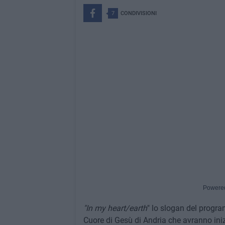
7
CONDIVISIONI
Powere
"In my heart/earth
" lo slogan del progra
Cuore di Gesù di Andria che avranno inizi