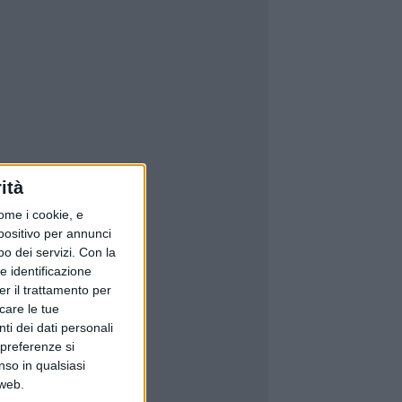
ità
ome i cookie, e
spositivo per annunci
o dei servizi.
Con la
e identificazione
er il trattamento per
icare le tue
ti dei dati personali
 preferenze si
nso in qualsiasi
 web.