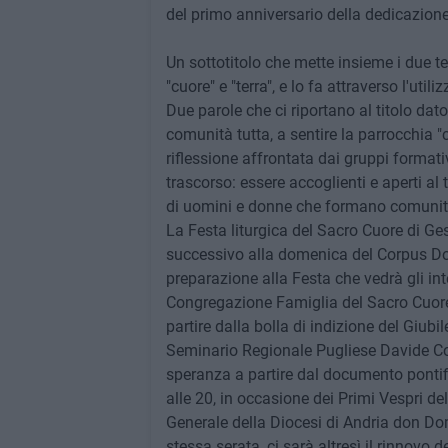
del primo anniversario della dedicazion
Un sottotitolo che mette insieme i due t
"cuore" e "terra", e lo fa attraverso l'util
Due parole che ci riportano al titolo dat
comunità tutta, a sentire la parrocchia 
riflessione affrontata dai gruppi format
trascorso: essere accoglienti e aperti al 
di uomini e donne che formano comunità
La Festa liturgica del Sacro Cuore di Ge
successivo alla domenica del Corpus Dom
preparazione alla Festa che vedrà gli int
Congregazione Famiglia del Sacro Cuore
partire dalla bolla di indizione del Giubi
Seminario Regionale Pugliese Davide Col
speranza a partire dal documento pontif
alle 20, in occasione dei Primi Vespri de
Generale della Diocesi di Andria don Dome
stessa serata, ci sarà altresì il rinnovo 