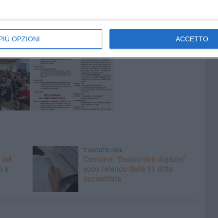
occhiale e quindi per il quartiere intero invitato a
 a casa propria"!!!
PIÙ OPZIONI
ACCETTO
7 AGOSTO 2026
 nel
Comune: “Buono libri digitale”
o e
ecco l'elenco delle 11 ditte
accreditate