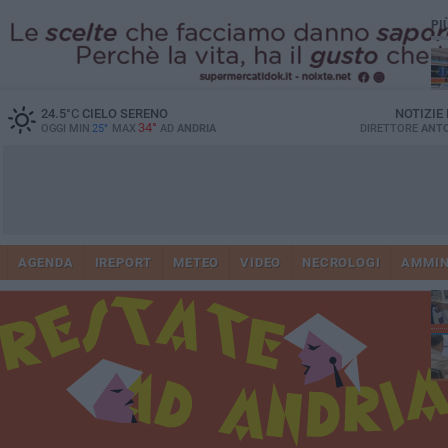
PI
24.5
°C
CIELO SERENO
NOTIZIE
34°
OGGI MIN
25°
MAX
AD
ANDRIA
DIRETTORE
ANTO
Vi
41
AGENDA
IREPORT
METEO
VIDEO
NECROLOGI
AMMIN
do