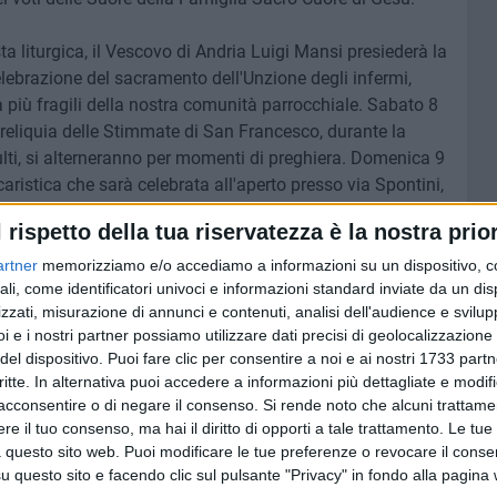
ta liturgica, il Vescovo di Andria Luigi Mansi presiederà la
lebrazione del sacramento dell'Unzione degli infermi,
più fragili della nostra comunità parrocchiale. Sabato 8
 reliquia delle Stimmate di San Francesco, durante la
ulti, si alterneranno per momenti di preghiera. Domenica 9
ristica che sarà celebrata all'aperto presso via Spontini,
 strade del quartiere sino a giungere presso l'Oratorio
l rispetto della tua riservatezza è la nostra prior
momento di musica live con gli "Special Needs" e festa con
artner
memorizziamo e/o accediamo a informazioni su un dispositivo, c
ali, come identificatori univoci e informazioni standard inviate da un di
olte saranno le iniziative che coinvolgeranno la comunità,
zzati, misurazione di annunci e contenuti, analisi dell'audience e svilupp
ica con la band "Antonio Bucci e l'insolita band" il 14
i e i nostri partner possiamo utilizzare dati precisi di geolocalizzazione 
cro Cuore, serata di cabaret parrocchiale, e ancora le
del dispositivo. Puoi fare clic per consentire a noi e ai nostri 1733 partn
o" che coinvolgono centinaia di bambini ed educatori, nel
critte. In alternativa puoi accedere a informazioni più dettagliate e modif
iata ecologica all'alba di sabato 29 giugno per le
acconsentire o di negare il consenso.
Si rende noto che alcuni trattamen
one Eucaristica presieduta dal Vescovo di Avezzano
e il tuo consenso, ma hai il diritto di opporti a tale trattamento. Le tue
iversario di dedicazione della nuova Chiesa parrocchiale,
 questo sito web. Puoi modificare le tue preferenze o revocare il conse
questo sito e facendo clic sul pulsante "Privacy" in fondo alla pagina