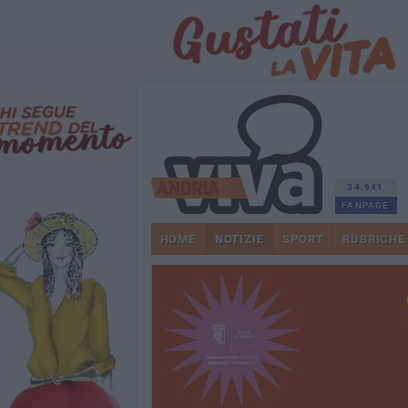
34.941
FANPAGE
HOME
NOTIZIE
SPORT
RUBRICHE