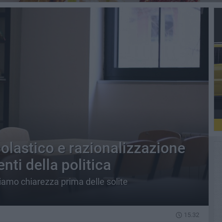
lastico e razionalizzazione
enti della politica
iamo chiarezza prima delle solite
15.32