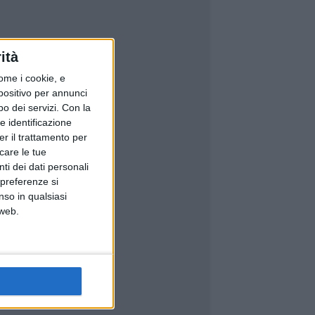
ità
ome i cookie, e
spositivo per annunci
o dei servizi.
Con la
e identificazione
er il trattamento per
icare le tue
ti dei dati personali
 preferenze si
nso in qualsiasi
 web.