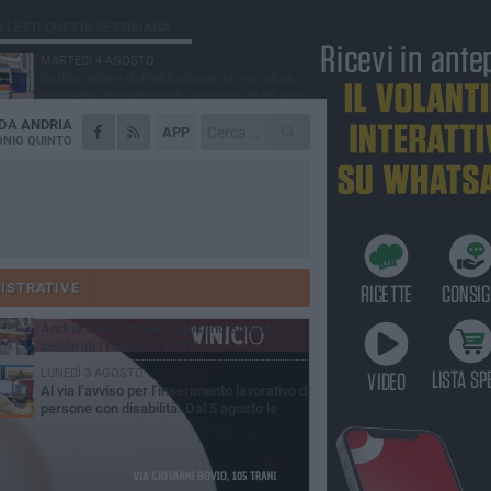
Ù LETTI QUESTA SETTIMANA
MARTEDÌ 4 AGOSTO
Cattivo odore dall’abitazione, la macabra
scoperta: trovato morto un uomo di 55 anni
 DA
ANDRIA
SABATO 1 AGOSTO
APP
"3 vite. 2 impegni. 1 strada": ad Andria
NIO QUINTO
l'evento per ricordare Sandro, Antonio e
ncenzo
MERCOLEDÌ 5 AGOSTO
"Un branco mi ha aggredito mentre ero in
stampelle": violenza nei confronti di un
enne ad Andria
GIOVEDÌ 30 LUGLIO
Scompare prematuramente l'avvocato
Beppe Tortora
ISTRATIVE
MARTEDÌ 4 AGOSTO
Andria saluta mons. Agostino Superbo:
celebrati i funerali - FOTO
LUNEDÌ 3 AGOSTO
Al via l’avviso per l’inserimento lavorativo di
persone con disabilità. Dal 5 agosto le
mande