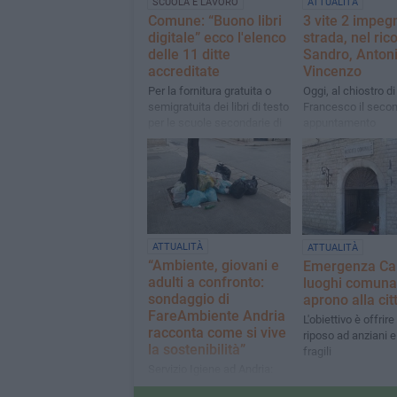
SCUOLA E LAVORO
ATTUALITÀ
Comune: “Buono libri
3 vite 2 impegn
digitale” ecco l'elenco
strada, nel ric
delle 11 ditte
Sandro, Antoni
accreditate
Vincenzo
Per la fornitura gratuita o
Oggi, al chiostro d
semigratuita dei libri di testo
Francesco il seco
per le scuole secondarie di
appuntamento
1° e di 2° grado A.S.
2026/2027
ATTUALITÀ
ATTUALITÀ
“Ambiente, giovani e
Emergenza Cal
adulti a confronto:
luoghi comuna
sondaggio di
aprono alla cit
FareAmbiente Andria
L'obiettivo è offrire
racconta come si vive
riposo ad anziani 
la sostenibilità”
fragili
Servizio Igiene ad Andria:
circa il 72% ritiene che il