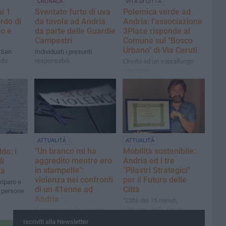
CRONACA
VITA DI CITTÀ
i 1
Sventato furto di uva
Polemica verde ad
ordo di
da tavola ad Andria
Andria: l'associazione
o e
da parte delle Guardie
3Place risponde al
Campestri
Comune sul "Bosco
Urbano" di Via Ceruti
i San
Individuati i presunti
ndo
responsabili
L'invito ad un sopralluogo
congiunto
ATTUALITÀ
ATTUALITÀ
"Un branco mi ha
Mobilità sostenibile:
do: i
aggredito mentre ero
Andria ed i tre
li
in stampelle":
"Pilastri Strategici"
tà
violenza nei confronti
per il Futuro delle
 riparo e
di un 41enne ad
Città
e persone
Andria
“Città dei 15 minuti,
ridisegno dello spazio
Il grave episodio sarebbe
pubblico e rifondazione del
accaduto nella serata del 4
Iscriviti alla Newsletter