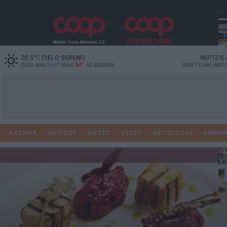
PI
28.5
°C
CIELO SERENO
NOTIZIE
34°
OGGI MIN
25.5°
MAX
AD
ANDRIA
DIRETTORE
ANTO
Vi
41
AGENDA
IREPORT
METEO
VIDEO
NECROLOGI
AMMIN
do