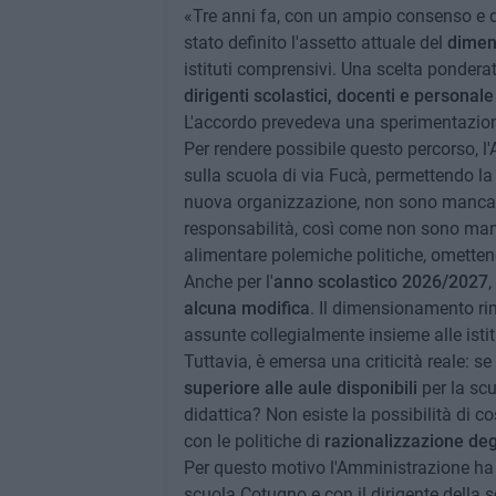
«Tre anni fa, con un ampio consenso e dop
stato definito l'assetto attuale del
dimen
istituti comprensivi. Una scelta ponderat
dirigenti scolastici, docenti e personal
L'accordo prevedeva una sperimentazione t
Per rendere possibile questo percorso, 
sulla scuola di via Fucà, permettendo la
nuova organizzazione, non sono mancate d
responsabilità, così come non sono manc
alimentare polemiche politiche, omette
Anche per l'
anno scolastico 2026/2027
,
alcuna modifica
. Il dimensionamento rim
assunte collegialmente insieme alle istit
Tuttavia, è emersa una criticità reale: 
superiore alle aule disponibili
per la scu
didattica? Non esiste la possibilità di c
con le politiche di
razionalizzazione degl
Per questo motivo l'Amministrazione ha a
scuola Cotugno e con il dirigente della 