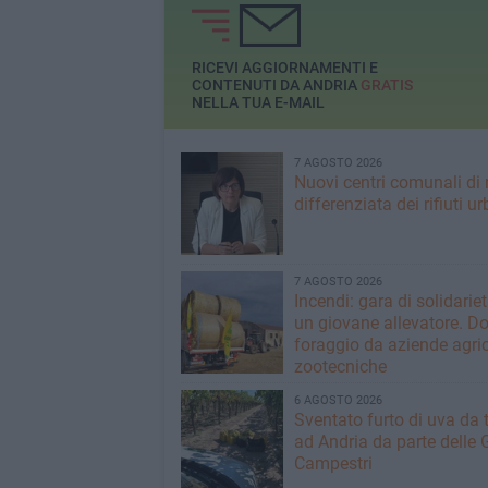
servizio non sia
soddisfacente
RICEVI AGGIORNAMENTI E
CONTENUTI DA ANDRIA
GRATIS
NELLA TUA E-MAIL
7 AGOSTO 2026
Nuovi centri comunali di 
differenziata dei rifiuti ur
7 AGOSTO 2026
Incendi: gara di solidarie
un giovane allevatore. D
foraggio da aziende agric
zootecniche
6 AGOSTO 2026
Sventato furto di uva da 
ad Andria da parte delle 
Campestri