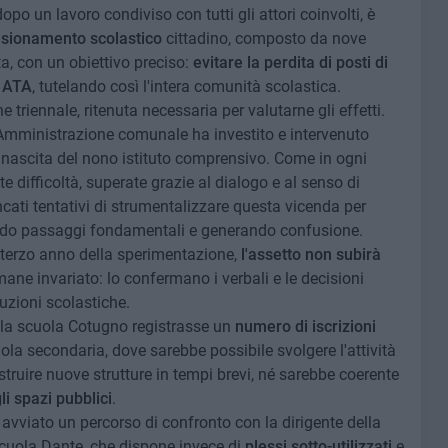
o un lavoro condiviso con tutti gli attori coinvolti, è
sionamento scolastico
cittadino, composto da nove
a, con un obiettivo preciso:
evitare la perdita di posti di
e ATA
, tutelando così l'intera comunità scolastica.
riennale, ritenuta necessaria per valutarne gli effetti.
l'Amministrazione comunale ha investito e intervenuto
 nascita del nono istituto comprensivo. Come in ogni
ifficoltà, superate grazie al dialogo e al senso di
ati tentativi di strumentalizzare questa vicenda per
ndo passaggi fondamentali e generando confusione.
 terzo anno della sperimentazione,
l'assetto non subirà
ane invariato: lo confermano i verbali e le decisioni
uzioni scolastiche.
se la scuola Cotugno registrasse un
numero di iscrizioni
ola secondaria, dove sarebbe possibile svolgere l'attività
ostruire nuove strutture in tempi brevi, né sarebbe coerente
i spazi pubblici
.
vviato un percorso di confronto con la dirigente della
scuola Dante, che dispone invece di
plessi sotto-utilizzati
e