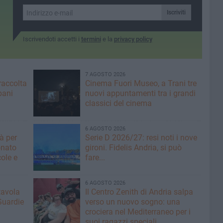
Trasporto Pubblico Locale:
agosto in un bar della
la ricetta per trasformare i
periferia cittadina
Iscriviti
nostri territori”
Iscrivendoti accetti i
termini
e la
privacy policy
7 AGOSTO 2026
raccolta
Cinema Fuori Museo, a Trani tre
bani
nuovi appuntamenti tra i grandi
classici del cinema
6 AGOSTO 2026
tà per
Serie D 2026/27: resi noti i nove
onato
gironi. Fidelis Andria, si può
ole e
fare...
6 AGOSTO 2026
tavola
Il Centro Zenith di Andria salpa
Guardie
verso un nuovo sogno: una
crociera nel Mediterraneo per i
suoi ragazzi speciali