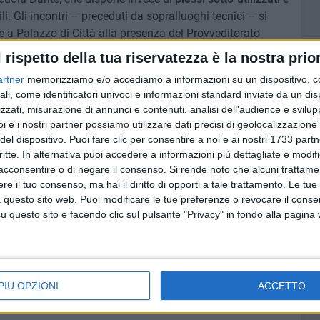
i. Gli incontri – preceduti da sopralluoghi tecnici – si
e a Palazzo di Città alla presenza del Provveditorato
onale. Il verbale sottoscritto dalle parti rappresenta un
l rispetto della tua riservatezza è la nostra prior
rcorso condiviso.
artner
memorizziamo e/o accediamo a informazioni su un dispositivo, c
 scatenata l'ennesima, solita, polemica costruita a
ali, come identificatori univoci e informazioni standard inviate da un di
 tema serio in un campo di battaglia politico, usando
zzati, misurazione di annunci e contenuti, analisi dell'audience e svilupp
nti di propaganda.
i e i nostri partner possiamo utilizzare dati precisi di geolocalizzazione 
 anche dopo anni di cattiva amministrazione e risultati
del dispositivo. Puoi fare clic per consentire a noi e ai nostri 1733 partn
à strumentalizzando qualsiasi tema, pur di creare tensioni
critte. In alternativa puoi accedere a informazioni più dettagliate e modif
acconsentire o di negare il consenso.
Si rende noto che alcuni trattamen
e il tuo consenso, ma hai il diritto di opporti a tale trattamento. Le tue
ibadiamo con chiarezza che
il dimensionamento scolastico
 questo sito web. Puoi modificare le tue preferenze o revocare il conse
questo sito e facendo clic sul pulsante "Privacy" in fondo alla pagina
ndere decisioni nell'interesse collettivo, continuando a
 i nostri figli vivano in una città che guarda al futuro e
i Andria Bene Comune, del Partito Democratico Andria, di
PIÙ OPZIONI
ACCETTO
A
DIMENSIONAMENTO SCOLASTICO
FUTURA RETE CIVICA POPOLARE