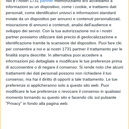
Noi e i nostri 1731
partner
memorizziamo e/o accediamo a
informazioni su un dispositivo, come i cookie, e trattiamo dati
personali, come identificatori univoci e informazioni standard
inviate da un dispositivo per annunci e contenuti personalizzati,
misurazione di annunci e contenuti, analisi dell'audience e
sviluppo dei servizi.
Con la tua autorizzazione noi e i nostri
53
partner possiamo utilizzare dati precisi di geolocalizzazione e
identificazione tramite la scansione del dispositivo. Puoi fare clic
per consentire a noi e ai nostri 1731 partner il trattamento per le
finalità sopra descritte. In alternativa puoi accedere a
Da mercoledì' 22 Settembre prossimo avrà inizio il
informazioni più dettagliate e modificare le tue preferenze prima
pagamento dei contributi per i canoni di locazione in
di acconsentire o di negare il consenso.
Si rende noto che alcuni
riferimento all'annualità 2019.
trattamenti dei dati personali possono non richiedere il tuo
Lo rende noto il Servizio Politiche Sociali, alla luce
consenso, ma hai il diritto di opporti a tale trattamento. Le tue
dell'avvenuto trasferimento, da parte della Regione Puglia,
preferenze si applicheranno solo a questo sito web. Puoi
delle risorse assegnate al Comune di Andria.
modificare le tue preferenze o revocare il consenso in qualsiasi
momento tornando su questo sito e facendo clic sul pulsante
"Privacy" in fondo alla pagina web.
Per incassare, gli aventi diritto potranno recarsi presso la
filiale di Banca Intesa San Paolo per importi inferiori ai 1.000
euro secondo la seguente suddivisione alfabetica:
– cognomi dalla A a I presso la filiale di Via Alcide De