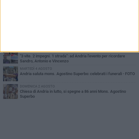
Scompare prematuramente l'avvocato Beppe Tortora
MARTEDÌ 4 AGOSTO
Cattivo odore dall’abitazione, la macabra scoperta: trovato morto
un uomo di 55 anni
VENERDÌ 31 LUGLIO
Gruppo Ferrovie dello Stato, l'andriese Giuseppe Inchingolo nuovo
Vicedirettore Generale
SABATO 1 AGOSTO
"3 vite. 2 impegni. 1 strada": ad Andria l'evento per ricordare
Sandro, Antonio e Vincenzo
MARTEDÌ 4 AGOSTO
Andria saluta mons. Agostino Superbo: celebrati i funerali - FOTO
DOMENICA 2 AGOSTO
Chiesa di Andria in lutto, si spegne a 86 anni Mons. Agostino
Superbo