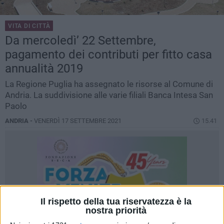
VITA DI CITTÀ
Da mercoledì’ 22 Settembre,
pagamento dei contributi per fitto casa
annualità 2019
La Regione Puglia ha assegnato le risorse al Comune di
Andria. La suddivisione alle varie filiali Banca Intesa San
Paolo
ANDRIA -
VENERDÌ 17 SETTEMBRE 2021
15.41
Il rispetto della tua riservatezza è la
nostra priorità