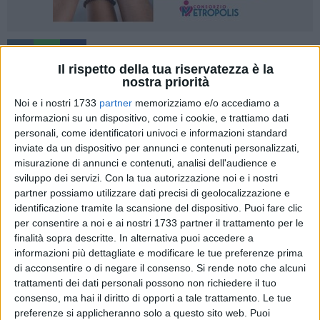
3
Il rispetto della tua riservatezza è la
nostra priorità
Noi e i nostri 1733
partner
memorizziamo e/o accediamo a
Arretra la commissione regionale tributaria, ossia l'organo di
informazioni su un dispositivo, come i cookie, e trattiamo dati
appello avverso le decisioni delle commissioni tributarie
personali, come identificatori univoci e informazioni standard
provinciali. Le istanze in attesa di giudizio salgono da
inviate da un dispositivo per annunci e contenuti personalizzati,
17.045 a 18.868. «Accelerano», invece, le commissioni
misurazione di annunci e contenuti, analisi dell'audience e
provinciali: i ricorsi pendenti, infatti, scendono da 20.952 a
sviluppo dei servizi.
Con la tua autorizzazione noi e i nostri
partner possiamo utilizzare dati precisi di geolocalizzazione e
17.983. E' quanto emerge dalla quinta indagine sul
identificazione tramite la scansione del dispositivo. Puoi fare clic
contenzioso tributario, condotta dal Centro Studi di
per consentire a noi e ai nostri 1733 partner il trattamento per le
Confartigianato Imprese Puglia.
finalità sopra descritte. In alternativa puoi accedere a
informazioni più dettagliate e modificare le tue preferenze prima
In particolare, nella commissione provinciale di Bari risultano
di acconsentire o di negare il consenso.
Si rende noto che alcuni
ancora pendenti 4.285 ricorsi, in quella di Brindisi 832, in
trattamenti dei dati personali possono non richiedere il tuo
quella di Foggia 5.279, in quella di Lecce 5.237 e in quella di
consenso, ma hai il diritto di opporti a tale trattamento. Le tue
preferenze si applicheranno solo a questo sito web. Puoi
Taranto 2.350. Per un totale di 17.983 istanze. Più altre