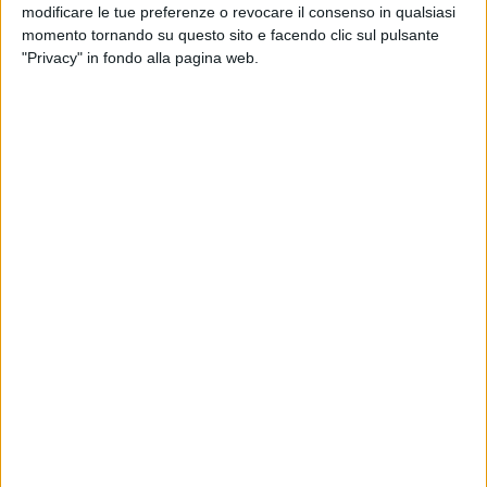
modificare le tue preferenze o revocare il consenso in qualsiasi
18.868 in commissione regionale.
momento tornando su questo sito e facendo clic sul pulsante
Guardando all'ente impositore, ben 8.763 contestazioni (pari
"Privacy" in fondo alla pagina web.
al 48,7 per cento) riguardano l'Agenzia delle entrate, che
include l'ex Agenzia del territorio; 206 (pari all'1,1 per cento)
contro l'Agenzia delle dogane e monopoli, 2.573 (pari al 14,3
per cento) contro Equitalia, 3.097 (pari al 17,2 per cento)
contro enti locali e 3.344 (pari al 18,6 per cento) contro altri
enti.
Nel corso del 2016, nelle commissioni provinciali della
Puglia, sono stati definiti 16.240 ricorsi. A Bari occorrono, in
media, 410 giorni per definire un ricorso. A Brindisi ce ne
vogliono 393, a Foggia 1.064, a Lecce 1.144 e a Taranto
671. Un ricorso, infatti, può essere discusso in una o più
udienze.
«Il monitoraggio effettuato dal nostro centro studi – spiega
Francesco Sgherza, presidente di Confartigianato Imprese