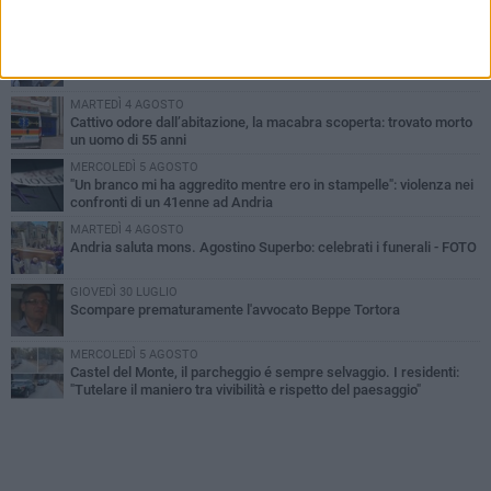
PIÙ LETTI QUESTA SETTIMANA
VENERDÌ 7 AGOSTO
Giovane donna investita all'incrocio tra via Bisceglie e via Mozart
MARTEDÌ 4 AGOSTO
Cattivo odore dall’abitazione, la macabra scoperta: trovato morto
un uomo di 55 anni
MERCOLEDÌ 5 AGOSTO
"Un branco mi ha aggredito mentre ero in stampelle": violenza nei
confronti di un 41enne ad Andria
MARTEDÌ 4 AGOSTO
Andria saluta mons. Agostino Superbo: celebrati i funerali - FOTO
GIOVEDÌ 30 LUGLIO
Scompare prematuramente l'avvocato Beppe Tortora
MERCOLEDÌ 5 AGOSTO
Castel del Monte, il parcheggio é sempre selvaggio. I residenti:
"Tutelare il maniero tra vivibilità e rispetto del paesaggio"