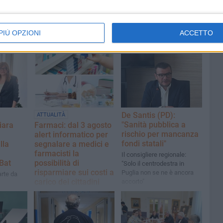
PIÙ OPZIONI
ACCETTO
De Santis (PD):
ATTUALITÀ
"Sanità pubblica a
iara
Farmaci: dal 3 agosto
rischio per mancanza
alert informatico per
fondi statali"
lla
segnalare a medici e
farmacisti la
Il consigliere regionale:
Bat
possibilità di
"Solo il centrodestra in
risparmiare sui costi a
Puglia non se ne è ancora
arte da
carico dei cittadini
accorto"
Messo a punto un nuovo
avviso automatico nel SIST,
il sistema informatico