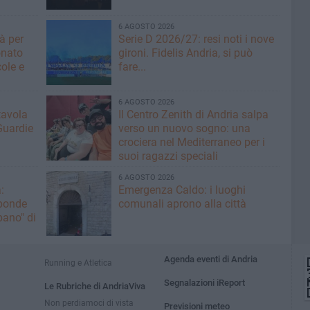
6 AGOSTO 2026
tà per
Serie D 2026/27: resi noti i nove
onato
gironi. Fidelis Andria, si può
ole e
fare...
6 AGOSTO 2026
tavola
Il Centro Zenith di Andria salpa
Guardie
verso un nuovo sogno: una
crociera nel Mediterraneo per i
suoi ragazzi speciali
6 AGOSTO 2026
:
Emergenza Caldo: i luoghi
sponde
comunali aprono alla città
ano" di
Agenda eventi di Andria
Running e Atletica
Segnalazioni iReport
Le Rubriche di AndriaViva
Non perdiamoci di vista
Previsioni meteo