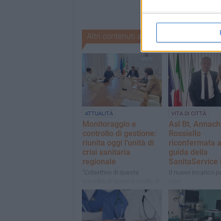
Altri contenuti a tema
ATTUALITÀ
VITA DI CITTÀ
Monitoraggio e
Asl Bt, Annach
controllo di gestione:
Rossiello
riunita oggi l’unità di
riconfermata a
crisi sanitaria
guida della
regionale
SanitaService 
"L’obiettivo di questa
Il nuovo incarico p
squadra di lavoro è quello di
oggi
razionalizzare la spesa e
ottimizzare i servizi per i
cittadini"