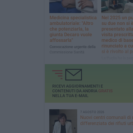
Medicina specialistica
Nel 2025 un pu
ambulatoriale: "Altro
su due non si 
che potenziarla, la
presentato all
giunta Decaro vuole
visita prescritt
affossarla"
medico di base
rinunciato a cu
Convocazione urgente della
si è rivolto al 
Commissione Sanità
La Puglia ha la peg
percentuale fra le 
del Sud
RICEVI AGGIORNAMENTI E
CONTENUTI DA ANDRIA
GRATIS
NELLA TUA E-MAIL
7 AGOSTO 2026
Nuovi centri comunali di 
differenziata dei rifiuti ur