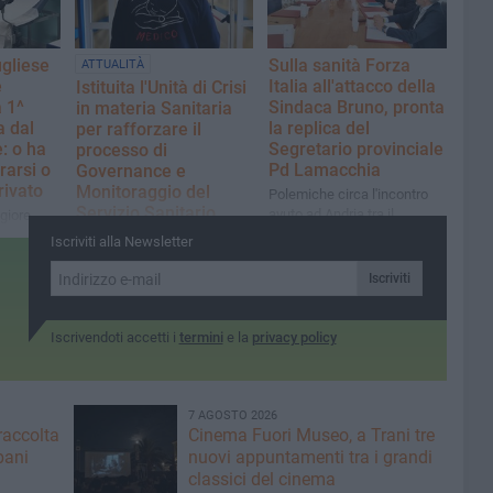
gliese
Sulla sanità Forza
ATTUALITÀ
è
Italia all'attacco della
Istituita l'Unità di Crisi
a 1^
Sindaca Bruno, pronta
in materia Sanitaria
a dal
la replica del
per rafforzare il
: o ha
Segretario provinciale
processo di
rarsi o
Pd Lamacchia
Governance e
privato
Monitoraggio del
Polemiche circa l'incontro
Servizio Sanitario
avuto ad Andria tra il
giore
Regionale
Direttore generale Asl Bt ed i
Regioni
Iscriviti alla Newsletter
Sindaci del Pd a Palazzo di
Il presidente Decaro ha
Città
firmato un apposito decreto.
Iscriviti
La sede presso la
Presidenza della Giunta
Iscrivendoti accetti i
termini
e la
privacy policy
Regionale
7 AGOSTO 2026
raccolta
Cinema Fuori Museo, a Trani tre
bani
nuovi appuntamenti tra i grandi
classici del cinema