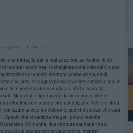
d by
o, una battaglia per la realizzazione, ad Andria, di un
i di tumore - sottolinea il consigliere comunale del Gruppo
 realizzazione di enormi strutture costosissime, né di
letta che, anzi, mi auguro possa eccellere sempre di più in
o e di rendere la vita meno dura a chi ha avuto la
e male. Non voglio riportare qui le vicissitudini che mi
ati cittadini, non intendo strumentalizzare il dolore altrui.
 di realizzare questo ambulatorio, qualche stanza, che sarà
ni. Spazio che si sarebbe, magari, potuto reperire
'Ospedale di Comunità, due strutture sanitarie che si
a, ma di cui ancora non si vede traccia, mentre i