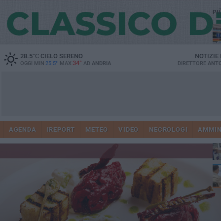
PI
28.5
°C
CIELO SERENO
NOTIZIE
34°
OGGI MIN
25.5°
MAX
AD
ANDRIA
DIRETTORE
ANTO
Vi
41
AGENDA
IREPORT
METEO
VIDEO
NECROLOGI
AMMIN
do