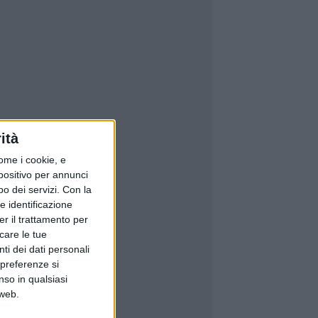
ità
ome i cookie, e
spositivo per annunci
o dei servizi.
Con la
e identificazione
er il trattamento per
icare le tue
ti dei dati personali
 preferenze si
nso in qualsiasi
 web.