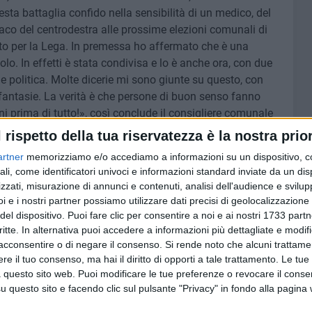
ta battaglia confido nella sensibilità di un medico, del
aco del centrodestra alle prossime elezioni comunali di
to per la Lega. In premessa ho affermato che è una
lo. In effetti è stata condivisa e lo è anche ora, con due
e politica. Molte dicerie mi sono giunte su questo, con
di fantasie. La verità è che persone di buon senso fanno
ni prima di tutto!», così conclude il consigliere comunale
l rispetto della tua riservatezza è la nostra prior
artner
memorizziamo e/o accediamo a informazioni su un dispositivo, c
SIGLIERE COMUNALE NICOLA CIVITA
ali, come identificatori univoci e informazioni standard inviate da un di
zzati, misurazione di annunci e contenuti, analisi dell'audience e svilupp
7 AGOSTO 2026
i e i nostri partner possiamo utilizzare dati precisi di geolocalizzazione 
 nel
Comune: “Buono libri digitale”
del dispositivo. Puoi fare clic per consentire a noi e ai nostri 1733 partn
o e
ecco l'elenco delle 11 ditte
critte. In alternativa puoi accedere a informazioni più dettagliate e modif
accreditate
acconsentire o di negare il consenso.
Si rende noto che alcuni trattamen
e il tuo consenso, ma hai il diritto di opporti a tale trattamento. Le tue
 questo sito web. Puoi modificare le tue preferenze o revocare il conse
questo sito e facendo clic sul pulsante "Privacy" in fondo alla pagina