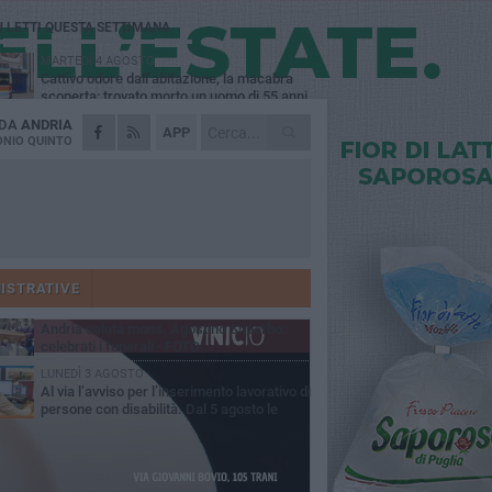
Ù LETTI QUESTA SETTIMANA
MARTEDÌ 4 AGOSTO
Cattivo odore dall’abitazione, la macabra
scoperta: trovato morto un uomo di 55 anni
 DA
ANDRIA
SABATO 1 AGOSTO
APP
"3 vite. 2 impegni. 1 strada": ad Andria
NIO QUINTO
l'evento per ricordare Sandro, Antonio e
ncenzo
MERCOLEDÌ 5 AGOSTO
"Un branco mi ha aggredito mentre ero in
stampelle": violenza nei confronti di un
enne ad Andria
GIOVEDÌ 30 LUGLIO
Scompare prematuramente l'avvocato
Beppe Tortora
ISTRATIVE
MARTEDÌ 4 AGOSTO
Andria saluta mons. Agostino Superbo:
celebrati i funerali - FOTO
LUNEDÌ 3 AGOSTO
Al via l’avviso per l’inserimento lavorativo di
persone con disabilità. Dal 5 agosto le
mande