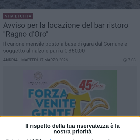
VITA DI CITTÀ
Avviso per la locazione del bar ristoro
"Ragno d'Oro"
Il canone mensile posto a base di gara dal Comune e
soggetto al rialzo è pari a € 360,00
ANDRIA -
MARTEDÌ 17 MARZO 2026
7.03
Il rispetto della tua riservatezza è la
nostra priorità