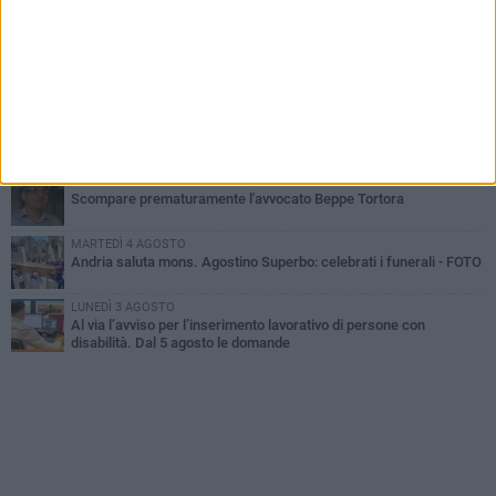
Cattivo odore dall’abitazione, la macabra scoperta: trovato morto
un uomo di 55 anni
SABATO 1 AGOSTO
"3 vite. 2 impegni. 1 strada": ad Andria l'evento per ricordare
Sandro, Antonio e Vincenzo
MERCOLEDÌ 5 AGOSTO
"Un branco mi ha aggredito mentre ero in stampelle": violenza nei
confronti di un 41enne ad Andria
GIOVEDÌ 30 LUGLIO
Scompare prematuramente l'avvocato Beppe Tortora
MARTEDÌ 4 AGOSTO
Andria saluta mons. Agostino Superbo: celebrati i funerali - FOTO
LUNEDÌ 3 AGOSTO
Al via l’avviso per l’inserimento lavorativo di persone con
disabilità. Dal 5 agosto le domande