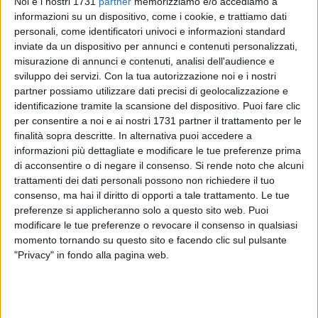
Noi e i nostri 1731
partner
memorizziamo e/o accediamo a
informazioni su un dispositivo, come i cookie, e trattiamo dati
personali, come identificatori univoci e informazioni standard
inviate da un dispositivo per annunci e contenuti personalizzati,
misurazione di annunci e contenuti, analisi dell'audience e
sviluppo dei servizi.
Con la tua autorizzazione noi e i nostri
partner possiamo utilizzare dati precisi di geolocalizzazione e
Dopo lunghi anni d'attesa, il Comune di Andria ha deciso di
identificazione tramite la scansione del dispositivo. Puoi fare clic
procedere alla locazione dello
storico chiosco denominato
per consentire a noi e ai nostri 1731 partner il trattamento per le
finalità sopra descritte. In alternativa puoi accedere a
"Ragno d'Oro"
, situato tra piazza dell'Unità d'Italia e corso
informazioni più dettagliate e modificare le tue preferenze prima
Cavour.
di acconsentire o di negare il consenso.
Si rende noto che alcuni
trattamenti dei dati personali possono non richiedere il tuo
Con determinazione dirigenziale n. 1174 del 12 marzo
consenso, ma hai il diritto di opporti a tale trattamento. Le tue
scorso, il Settore attività produttive ha finalmente attivato la
preferenze si applicheranno solo a questo sito web. Puoi
procedura per arrivare alla locazione del chiosco adibito a
modificare le tue preferenze o revocare il consenso in qualsiasi
bar e punto di ristoro, valorizzando così questo bene
momento tornando su questo sito e facendo clic sul pulsante
"Privacy" in fondo alla pagina web.
pubblico per troppi anni abbandonato, mediante una
locazione a soggetto terzo.
Il canone mensile posto a base di gara dal Comune -e