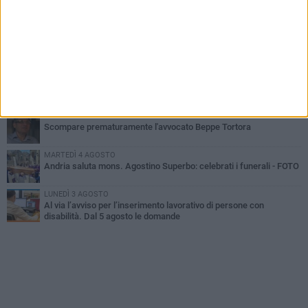
Cattivo odore dall’abitazione, la macabra scoperta: trovato morto
un uomo di 55 anni
SABATO 1 AGOSTO
"3 vite. 2 impegni. 1 strada": ad Andria l'evento per ricordare
Sandro, Antonio e Vincenzo
MERCOLEDÌ 5 AGOSTO
"Un branco mi ha aggredito mentre ero in stampelle": violenza nei
confronti di un 41enne ad Andria
GIOVEDÌ 30 LUGLIO
Scompare prematuramente l'avvocato Beppe Tortora
MARTEDÌ 4 AGOSTO
Andria saluta mons. Agostino Superbo: celebrati i funerali - FOTO
LUNEDÌ 3 AGOSTO
Al via l’avviso per l’inserimento lavorativo di persone con
disabilità. Dal 5 agosto le domande