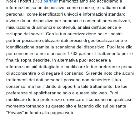
Noi e i nostri 1733
partner
memorizziamo e/o accediamo a
informazioni su un dispositivo, come i cookie, e trattiamo dati
personali, come identificatori univoci e informazioni standard
inviate da un dispositivo per annunci e contenuti personalizzati,
32
misurazione di annunci e contenuti, analisi dell'audience e
sviluppo dei servizi.
Con la tua autorizzazione noi e i nostri
partner possiamo utilizzare dati precisi di geolocalizzazione e
identificazione tramite la scansione del dispositivo. Puoi fare clic
L'associazione sociale e culturale IdeAzione di Andria,
per consentire a noi e ai nostri 1733 partner il trattamento per le
organizza un percorso fatto di tre appuntamenti di "Power
finalità sopra descritte. In alternativa puoi accedere a
Yoga" e "Pilates In Azione".
informazioni più dettagliate e modificare le tue preferenze prima
di acconsentire o di negare il consenso.
Si rende noto che alcuni
In collaborazione con la Golden Body "Fitness e Wellness" e
trattamenti dei dati personali possono non richiedere il tuo
la coach Lucia Sterlicchio gli eventi saranno distribuiti come
consenso, ma hai il diritto di opporti a tale trattamento. Le tue
segue:
preferenze si applicheranno solo a questo sito web. Puoi
modificare le tue preferenze o revocare il consenso in qualsiasi
- Sabato 17 Maggio a partire dalle ore 17.00 presso la Villa
momento tornando su questo sito e facendo clic sul pulsante
Comunale di Andria;
"Privacy" in fondo alla pagina web.
- Domenica 25 Maggio a partire dalle ore 10.00 presso il Lido
Mattinelle di Trani;
- Sabato 7 Giugno a partire dalle ore 17.00 presso Castel del
Monte.