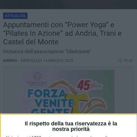
ATTUALITÀ
Appuntamenti con “Power Yoga” e
“Pilates In Azione” ad Andria, Trani e
Castel del Monte
Iniziativa dell'associazione "IdeAzione"
ANDRIA -
MERCOLEDÌ 14 MAGGIO 2025
19.42
Il rispetto della tua riservatezza è la
nostra priorità