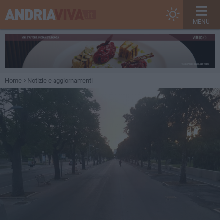
MENU
Home
Notizie e aggiornamenti