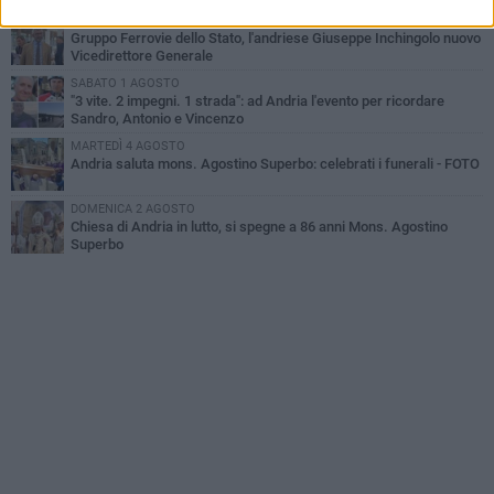
VENERDÌ 31 LUGLIO
Gruppo Ferrovie dello Stato, l'andriese Giuseppe Inchingolo nuovo
Vicedirettore Generale
SABATO 1 AGOSTO
"3 vite. 2 impegni. 1 strada": ad Andria l'evento per ricordare
Sandro, Antonio e Vincenzo
MARTEDÌ 4 AGOSTO
Andria saluta mons. Agostino Superbo: celebrati i funerali - FOTO
DOMENICA 2 AGOSTO
Chiesa di Andria in lutto, si spegne a 86 anni Mons. Agostino
Superbo