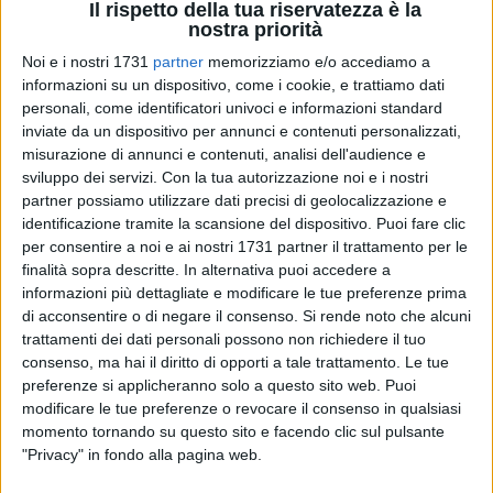
Il rispetto della tua riservatezza è la
nostra priorità
100
Noi e i nostri 1731
partner
memorizziamo e/o accediamo a
informazioni su un dispositivo, come i cookie, e trattiamo dati
personali, come identificatori univoci e informazioni standard
inviate da un dispositivo per annunci e contenuti personalizzati,
Il Sindaco di Andria avv. Giovanna Bruno ha incontrato nei
misurazione di annunci e contenuti, analisi dell'audience e
giorni scorsi, insieme al Cap. Pierpaolo Apollo Comandante
sviluppo dei servizi.
Con la tua autorizzazione noi e i nostri
della Compagnia Carabinieri di Andria, il giovane andriese
partner possiamo utilizzare dati precisi di geolocalizzazione e
Antonio Ernesto, carabiniere in servizio presso il Comando
identificazione tramite la scansione del dispositivo. Puoi fare clic
Stazione Carabinieri di Ussita, in provincia di Macerata, che
per consentire a noi e ai nostri 1731 partner il trattamento per le
ricopre anche il ruolo di Vicesegretario Generale Provinciale
finalità sopra descritte. In alternativa puoi accedere a
UNARMA ASC Macerata.
informazioni più dettagliate e modificare le tue preferenze prima
di acconsentire o di negare il consenso.
Si rende noto che alcuni
Il giovane militare, nato e cresciuto ad Andria, si è reso
trattamenti dei dati personali possono non richiedere il tuo
protagonista, suo malgrado, di un importante caso
consenso, ma hai il diritto di opporti a tale trattamento. Le tue
rimbalzato sulla cronaca delle scorse settimane.
preferenze si applicheranno solo a questo sito web. Puoi
Nel pomeriggio del 12 agosto durante un normale turno
modificare le tue preferenze o revocare il consenso in qualsiasi
perlustrativo del territorio, Antonio è intervenuto in soccorso
momento tornando su questo sito e facendo clic sul pulsante
di una 21enne minacciava di compiere un insano gesto.
"Privacy" in fondo alla pagina web.
Insieme al suo collega Brigadiere Enrico Capricciosi è giunto