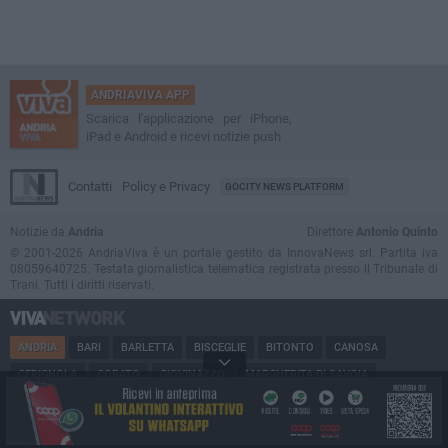
ANDRIAVIVA APP
Scarica l'applicazione per iPhone,
iPad e Android e ricevi notizie push
Contatti
Policy e Privacy
GOCITY NEWS PLATFORM
Notizie da
Andria
Direttore
Antonio Quinto
© 2001-2026 AndriaViva è un portale gestito da InnovaNews srl. Partita iva
08059640725. Testata giornalistica telematica registrata presso il Tribunale di
Trani. Tutti i diritti riservati.
ANDRIA
BARI
BARLETTA
BISCEGLIE
BITONTO
CANOSA
CERIGNOLA
CORATO
GIOVINAZZO
MARGHERITA DI SAVOIA
MINERVINO
MODUGNO
MOLFETTA
PUGLIA
RUVO
SAN FERDINANDO
SPINAZZOLA
TERLIZZI
TRANI
TRINITAPOLI