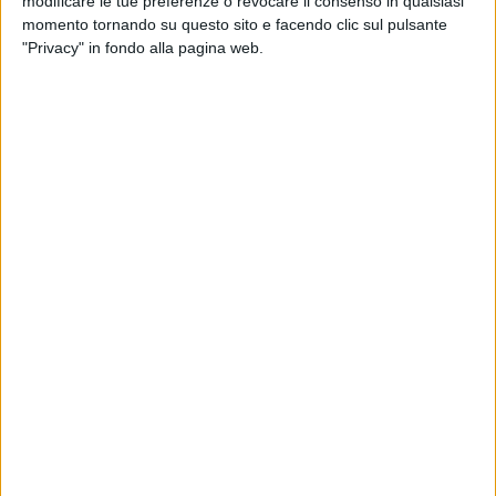
modificare le tue preferenze o revocare il consenso in qualsiasi
«Accanto a questo, gli interventi delle forze di opposizione
momento tornando su questo sito e facendo clic sul pulsante
hanno saputo offrire contributi seri, profondi e ricchi di
"Privacy" in fondo alla pagina web.
contenuti, dimostrando che il dissenso può essere una
risorsa quando nasce dal rispetto e dall'amore per la
comunità. Il dato più importante, però, è ciò che è rimasto
alla fine dell'incontro: la consapevolezza che si può avere
idee diverse senza trasformare ogni confronto in uno
scontro.
Si può discutere con fermezza, ma anche con equilibrio.
Si può difendere la propria visione senza delegittimare
quella degli altri. Perché, al di sopra delle appartenenze,
esiste un obiettivo che unisce tutti: il bene comune.
Oggi Andria può sentirsi orgogliosa di questo momento di
confronto leale, civile e autentico. In un tempo in cui troppo
spesso il dibattito pubblico si alimenta di divisioni e
contrapposizioni, vedere istituzioni, opposizione e realtà
sociali dialogare con rispetto reciproco rappresenta un
segnale forte, prezioso e tutt'altro che scontato. È da qui che
nasce la speranza più concreta: dalla capacità di ascoltarsi,