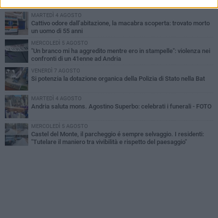
MARTEDÌ 4 AGOSTO
Cattivo odore dall’abitazione, la macabra scoperta: trovato morto
un uomo di 55 anni
MERCOLEDÌ 5 AGOSTO
"Un branco mi ha aggredito mentre ero in stampelle": violenza nei
confronti di un 41enne ad Andria
VENERDÌ 7 AGOSTO
Si potenzia la dotazione organica della Polizia di Stato nella Bat
MARTEDÌ 4 AGOSTO
Andria saluta mons. Agostino Superbo: celebrati i funerali - FOTO
MERCOLEDÌ 5 AGOSTO
Castel del Monte, il parcheggio é sempre selvaggio. I residenti:
"Tutelare il maniero tra vivibilità e rispetto del paesaggio"