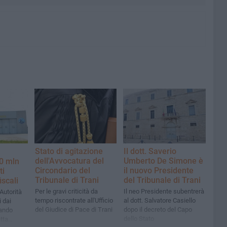
Stato di agitazione
Il dott. Saverio
dell'Avvocatura del
Umberto De Simone è
0 mln
Circondario del
il nuovo Presidente
ti
Tribunale di Trani
del Tribunale di Trani
iscali
Per le gravi criticità da
Il neo Presidente subentrerà
Autorità
tempo riscontrate all'Ufficio
al dott. Salvatore Casiello
i dai
del Giudice di Pace di Trani
dopo il decreto del Capo
mando
dello Stato
tta