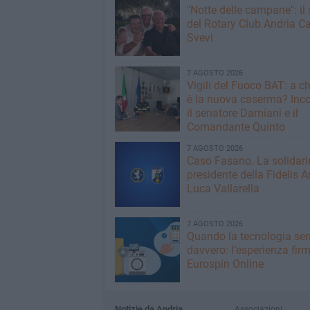
"Notte delle campane": il 
del Rotary Club Andria Ca
Svevi
7 AGOSTO 2026
​Vigili del Fuoco BAT: a c
è la nuova caserma? Inco
il senatore Damiani e il
Comandante Quinto
7 AGOSTO 2026
Caso Fasano. La solidari
presidente della Fidelis A
Luca Vallarella
7 AGOSTO 2026
Quando la tecnologia sem
davvero: l’esperienza fir
Eurospin Online
Notizie da Andria
Associazioni