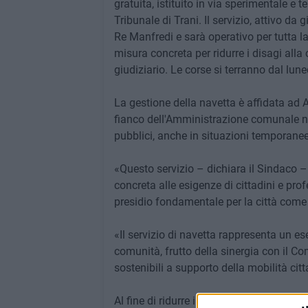
gratuita, istituito in via sperimentale e t
Tribunale di Trani. Il servizio, attivo da
Re Manfredi e sarà operativo per tutta la
misura concreta per ridurre i disagi alla 
giudiziario. Le corse si terranno dal lune
La gestione della navetta è affidata ad
fianco dell'Amministrazione comunale nel
pubblici, anche in situazioni temporanee d
«Questo servizio – dichiara il Sindaco –
concreta alle esigenze di cittadini e pro
presidio fondamentale per la città come 
«Il servizio di navetta rappresenta un ese
comunità, frutto della sinergia con il Com
sostenibili a supporto della mobilità cit
Al fine di ridurre i disagi derivanti dalla c