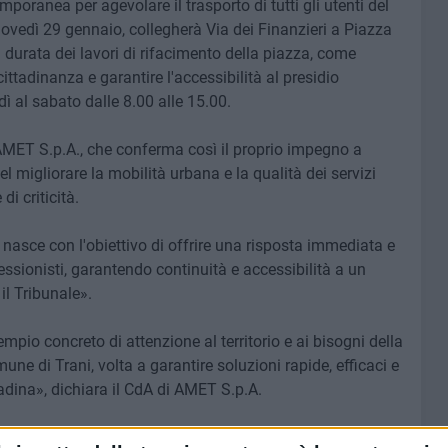
emporanea per agevolare il trasporto di tutti gli utenti del
 giovedì 29 gennaio, collegherà Via dei Finanzieri a Piazza
 durata dei lavori di rifacimento della piazza, come
cittadinanza e garantire l'accessibilità al presidio
dì al sabato dalle 8.00 alle 15.00.
 AMET S.p.A., che conferma così il proprio impegno a
 migliorare la mobilità urbana e la qualità dei servizi
i criticità.
 nasce con l'obiettivo di offrire una risposta immediata e
fessionisti, garantendo continuità e accessibilità a un
il Tribunale».
mpio concreto di attenzione al territorio e ai bisogni della
une di Trani, volta a garantire soluzioni rapide, efficaci e
tadina», dichiara il CdA di AMET S.p.A.
hiusura della piazza, si invitano tutti i fruitori degli uffici