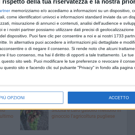
l rispetto della tua riservatezza è la nostra prior
gio allestita a Porta Vassalla.
artner
memorizziamo e/o accediamo a informazioni su un dispositivo, c
ali, come identificatori univoci e informazioni standard inviate da un di
ALE)
zzati, misurazione di annunci e contenuti, analisi dell'audience e svilupp
i e i nostri partner possiamo utilizzare dati precisi di geolocalizzazione 
8,30; 8,45; 9; 9,15; 9,30; 9,45; 10; 10,15; 10,45;
del dispositivo. Puoi fare clic per consentire a noi e ai nostri 1733 partn
12,45; 13; 13,15; 13,30; 13,45; 14; 14,15; 14,30; 14,45;
critte. In alternativa puoi accedere a informazioni più dettagliate e modif
acconsentire o di negare il consenso.
Si rende noto che alcuni trattamen
e il tuo consenso, ma hai il diritto di opporti a tale trattamento. Le tue
 questo sito web. Puoi modificare le tue preferenze o revocare il conse
,23; 8,38; 8,53; 9,08; 9,23; 9,38; 9,53; 10,08; 10,23;
questo sito e facendo clic sul pulsante "Privacy" in fondo alla pagina
12,23; 12,38; 12,53; 13,08; 13,23; 13,38; 13,53;
PIÙ OPZIONI
ACCETTO
8 AGOSTO 2026
ano
Siccità e caro gasolio mettono in
 ultimo
ginoccio l'agricoltura pugliese