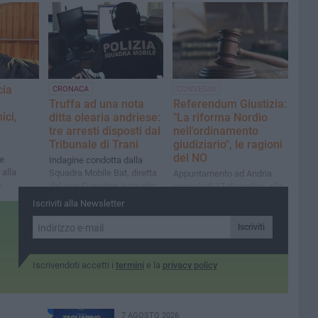
cia
CRONACA
CONVEGNI
Truffa ad una nota
Referendum Giustizia:
ici,
ditta olearia andriese:
"La riforma Nordio
tre arresti disposti dal
nell'ordinamento
Tribunale di Trani
giudiziario", le ragioni
del NO
de
Indagine condotta dalla
alla
Squadra Mobile Bat, diretta
Appuntamento ad Andria
n
dal vice Questore aggiunto
mercoledì 17 dicembre, alle
 ma
Gianluca Gentiluomo.
ore 19 presso l'Andria Food
Iscriviti alla Newsletter
a,
Sequestro preventivo di
Policy Hub, via San
aria
426mila euro
Francesco n.18
Iscriviti
Iscrivendoti accetti i
termini
e la
privacy policy
7 AGOSTO 2026