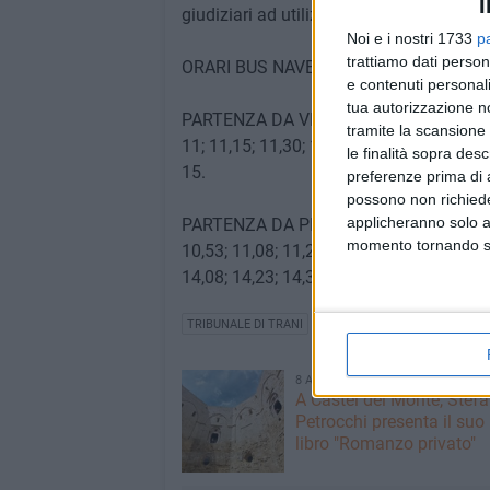
I
giudiziari ad utilizzare l'area di parcheg
Noi e i nostri 1733
p
trattiamo dati person
ORARI BUS NAVETTA (FERIALE INVERN
e contenuti personali
tua autorizzazione no
PARTENZA DA VIA FINANZIERI: ore 8; 8,15; 
tramite la scansione 
11; 11,15; 11,30; 11,45; 12; 12,15; 12,30; 
le finalità sopra des
15.
preferenze prima di 
possono non richieder
applicheranno solo a
PARTENZA DA PIAZZA RE MANFREDI: 8,08; 8
momento tornando su 
10,53; 11,08; 11,23; 11,38; 11,53; 12,08; 
14,08; 14,23; 14,38; 14,53
TRIBUNALE DI TRANI
8 AGOSTO 2026
A Castel del Monte, Stef
Petrocchi presenta il suo
libro "Romanzo privato"