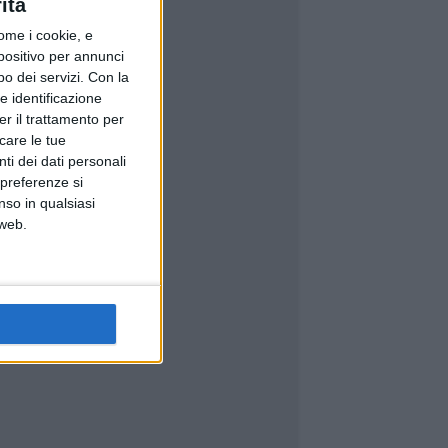
ità
ome i cookie, e
spositivo per annunci
o dei servizi.
Con la
e identificazione
er il trattamento per
icare le tue
ti dei dati personali
 preferenze si
nso in qualsiasi
 web.