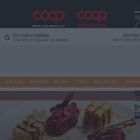
PI
25
°C
CIELO SERENO
NOTIZIE
34°
OGGI MIN
25°
MAX
AD
ANDRIA
DIRETTORE
ANTO
41
AGENDA
IREPORT
METEO
VIDEO
NECROLOGI
AMMIN
tra