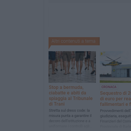
Altri contenuti a tema
Stop a bermuda,
CRONACA
ciabatte e abiti da
Sequestro di 2
spiaggia al Tribunale
di euro per rea
di Trani
fallimentari e f
Stretta sul dress code: la
Provvedimenti dell’
misura punta a garantire il
giudiziaria, eseguit
decoro dell'istituzione e a
Finanzieri del Co
uniformare i controlli agli
Provinciale di Barle