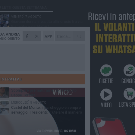
Ù LETTI QUESTA SETTIMANA
VENERDÌ 7 AGOSTO
Giovane donna investita all'incrocio tra via
Bisceglie e via Mozart
 DA
ANDRIA
MARTEDÌ 4 AGOSTO
APP
Cattivo odore dall’abitazione, la macabra
NIO QUINTO
scoperta: trovato morto un uomo di 55 anni
MERCOLEDÌ 5 AGOSTO
"Un branco mi ha aggredito mentre ero in
stampelle": violenza nei confronti di un
enne ad Andria
MARTEDÌ 4 AGOSTO
Andria saluta mons. Agostino Superbo:
celebrati i funerali - FOTO
ISTRATIVE
GIOVEDÌ 30 LUGLIO
Scompare prematuramente l'avvocato
Beppe Tortora
MERCOLEDÌ 5 AGOSTO
Castel del Monte, il parcheggio é sempre
selvaggio. I residenti: "Tutelare il maniero
 vivibilità e rispetto del paesaggio"