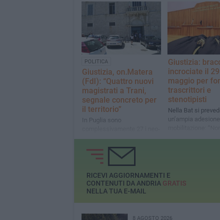
ingressi
Andria Trani
Giustizia: brac
POLITICA
incrociate il 29
Giustizia, on.Matera
maggio per fon
(FdI): “Quattro nuovi
trascrittori e
magistrati a Trani,
stenotipisti
segnale concreto per
il territorio”
Nella Bat si preve
un’ampia adesione 
In Puglia sono
mobilitazione: “No
complessivamente 27 i neo-
chiediamo la luna
magistrati assegnati agli
continuità lavorativ
uffici giudiziari
contratti e paga or
dignitosi”
RICEVI AGGIORNAMENTI E
CONTENUTI DA ANDRIA
GRATIS
NELLA TUA E-MAIL
8 AGOSTO 2026