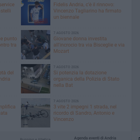
service
Fidelis Andria, c'è il rinnovo:
stelli
Vincenzo Tagliarino ha firmato
un biennale
7 AGOSTO 2026
he punto
Giovane donna investita
ntro tra
all'incrocio tra via Bisceglie e via
Mozart
7 AGOSTO 2026
età del
Si potenzia la dotazione
ndria
organica della Polizia di Stato
nella Bat
7 AGOSTO 2026
plifica
3 vite 2 impegni 1 strada, nel
mata
ricordo di Sandro, Antonio e
Vincenzo
Agenda eventi di Andria
Running e Atletica