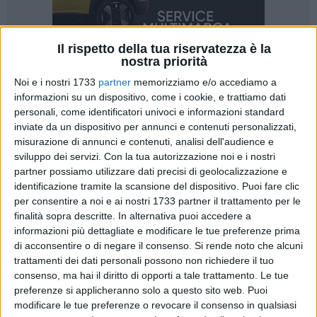
Il rispetto della tua riservatezza è la
nostra priorità
Noi e i nostri 1733
partner
memorizziamo e/o accediamo a
9
informazioni su un dispositivo, come i cookie, e trattiamo dati
personali, come identificatori univoci e informazioni standard
inviate da un dispositivo per annunci e contenuti personalizzati,
misurazione di annunci e contenuti, analisi dell'audience e
Il Tribunale di Trani ha accolto la richiesta della Procura
sviluppo dei servizi.
Con la tua autorizzazione noi e i nostri
della Repubblica di Trani ed ha adottato un'ordinanza
partner possiamo utilizzare dati precisi di geolocalizzazione e
applicativa di tre misure cautelari in carcere nei confronti di
identificazione tramite la scansione del dispositivo. Puoi fare clic
altrettanti soggetti di età compresa tra i 47 e i 55 anni, due di
per consentire a noi e ai nostri 1733 partner il trattamento per le
origine campane ed uno di origine rumena, ritenuti
finalità sopra descritte. In alternativa puoi accedere a
informazioni più dettagliate e modificare le tue preferenze prima
responsabili di aver perpetrato una truffa di circa mezzo
di acconsentire o di negare il consenso.
Si rende noto che alcuni
milione di euro ai danni di una nota azienda olearia di
trattamenti dei dati personali possono non richiedere il tuo
Andria. È stato inoltre disposto il sequestro preventivo della
consenso, ma hai il diritto di opporti a tale trattamento. Le tue
somma di 426.000 euro quale profitto ottenuto dall'attività
preferenze si applicheranno solo a questo sito web. Puoi
delittuosa, nonché dei veicoli utilizzati.
modificare le tue preferenze o revocare il consenso in qualsiasi