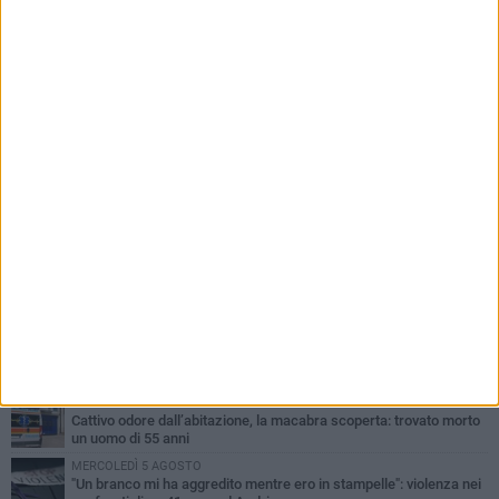
PIÙ LETTI QUESTA SETTIMANA
VENERDÌ 7 AGOSTO
Giovane donna investita all'incrocio tra via Bisceglie e via Mozart
MARTEDÌ 4 AGOSTO
Cattivo odore dall’abitazione, la macabra scoperta: trovato morto
un uomo di 55 anni
MERCOLEDÌ 5 AGOSTO
"Un branco mi ha aggredito mentre ero in stampelle": violenza nei