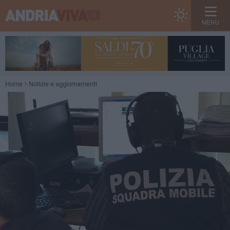
MENU
Home
Notizie e aggiornamenti