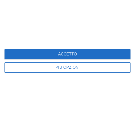
ACCETTO
PIÙ OPZIONI
Iscriviti alla Newsletter
Iscriviti