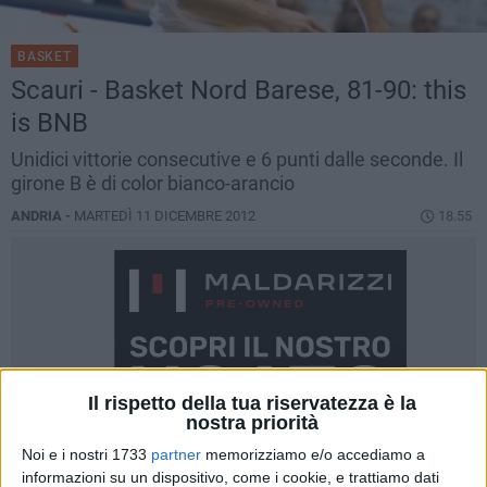
BASKET
Scauri - Basket Nord Barese, 81-90: this
is BNB
Unidici vittorie consecutive e 6 punti dalle seconde. Il
girone B è di color bianco-arancio
ANDRIA -
MARTEDÌ 11 DICEMBRE 2012
18.55
Il rispetto della tua riservatezza è la
nostra priorità
Noi e i nostri 1733
partner
memorizziamo e/o accediamo a
informazioni su un dispositivo, come i cookie, e trattiamo dati