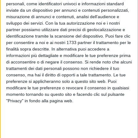
personali, come identificatori univoci e informazioni standard
inviate da un dispositivo per annunci e contenuti personalizzati,
misurazione di annunci e contenuti, analisi dell'audience e
sviluppo dei servizi.
Con la tua autorizzazione noi e i nostri
A cura di
ANTONIO VENTOLA
partner possiamo utilizzare dati precisi di geolocalizzazione e
identificazione tramite la scansione del dispositivo. Puoi fare clic
per consentire a noi e ai nostri 1733 partner il trattamento per le
finalità sopra descritte. In alternativa puoi accedere a
E sono undici! La Bnb è sempre più inarrestabile. La squadra
informazioni più dettagliate e modificare le tue preferenze prima
del territorio affidata nelle mani di coach Cadeo, espugna
di acconsentire o di negare il consenso.
Si rende noto che alcuni
anche la casa bianco-azzurra del Basket Scauri. Padroni di
trattamenti dei dati personali possono non richiedere il tuo
casa orfani di Lenardon, che hanno provato di tutto per tener
consenso, ma hai il diritto di opporti a tale trattamento. Le tue
testa alla capolista, durante un match intenso. Gli ospiti
preferenze si applicheranno solo a questo sito web. Puoi
modificare le tue preferenze o revocare il consenso in qualsiasi
bianco-arancio, dopo tanta sofferenza, nel finale sono
momento tornando su questo sito e facendo clic sul pulsante
riusciti a prendere il largo fissando infine il risultato sull' 81 a
"Privacy" in fondo alla pagina web.
90.
Primo quarto che denota molti errori in fase difensiva da
parte di entrambi i quintetti. Madogas che parte fortissimo,
con Stella e Toscano che macinano punti: 26-36.