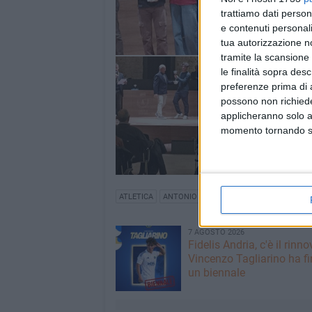
trattiamo dati person
e contenuti personali
tua autorizzazione no
tramite la scansione 
le finalità sopra des
preferenze prima di 
possono non richieder
applicheranno solo a
momento tornando su 
ATLETICA
ANTONIO LOPETUSO
7 AGOSTO 2026
Fidelis Andria, c'è il rinno
Vincenzo Tagliarino ha f
un biennale