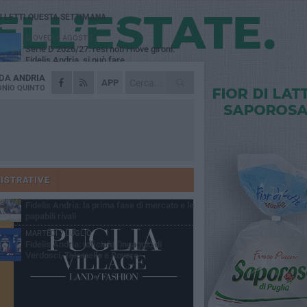
Ù LETTI QUESTA SETTIMANA
GIOVEDÌ 6 AGOSTO
Serie D 2026/27: resi noti i nove gironi.
Fidelis Andria, si può fare...
 DA
ANDRIA
VENERDÌ 31 LUGLIO
APP
Fidelis Andria: squadra partita per il ritiro di
NIO QUINTO
Montorio al Vomano
MERCOLEDÌ 5 AGOSTO
Fidelis Andria ko nell'allenamento
congiunto con la Santegidiese
MARTEDÌ 28 LUGLIO
Fabio De Sanzo: "Quando ti chiama l'Andria
non puoi non rispondere".
ISTRATIVE
SABATO 4 LUGLIO
Fidelis Andria: la prima fase di mercato e le
papabili rivali
MARTEDÌ 7 LUGLIO
Fidelis Andria: ufficiale l'ingaggio di
Verdosci, Tolomello e Rovere