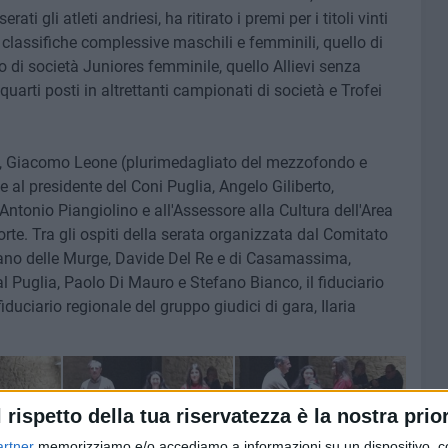
ti gli atleti andriesi, ha ritirato i premi per i titoli vinti
e classifiche complessive maschili e femminili, quello di
 di società Juniores femminile, quello Allievi senza
uarti posti in altrettanti campionati di società e Trofei
lia, Giacomo Leone (plurimedagliato del mezzofondo e
e al presidente del Coni Puglia, Angelo Giliberto,
ntonio Piangiolino e all'Assessore alla Cultura dell'Area
rte. Tra gli ospiti della serata organizzata dal Comitato
sano delle Murge, Davide Del Re e di Casamassima,
dal Puglia, Paolo Di Mauro e Stefano Bianco, il fiduciario
fiduciario regionale del gruppo giudici di gara, Ilaria
l rispetto della tua riservatezza è la nostra prior
artner
memorizziamo e/o accediamo a informazioni su un dispositivo, c