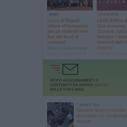
SPORT
VITA DI CITTÀ
Corsa di Miguel:
L'ASD Andria A
ottime affermazioni
Club presenta
per gli studenti della
"Correre, salta
Bat alle finali di
lanciare. I bene
nazionali
nascosti dell'at
leggera"
Brillano i risultati ottenuti
allo stadio delle terme di
Mercoledì 26 nove
Caracalla di Roma, intitolato
ore 18.30 al Maria
al compianto telecronista
"Nando Martellini"
RICEVI AGGIORNAMENTI E
CONTENUTI DA ANDRIA
GRATIS
NELLA TUA E-MAIL
7 AGOSTO 2026
Giovane donna investita
all'incrocio tra via Biscegl
Mozart