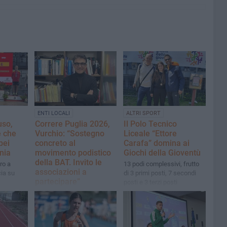
ENTI LOCALI
ALTRI SPORT
uso,
Correre Puglia 2026,
Il Polo Tecnico
e che
Vurchio: “Sostegno
Liceale “Ettore
pei
concreto al
Carafa” domina ai
nia
movimento podistico
Giochi della Gioventù
della BAT. Invito le
ro a
13 podi complessivi, frutto
associazioni a
ia su
di 3 primi posti, 7 secondi
partecipare”
posti e 3 terzi posti
Il consigliere regionale
Giovanni Vurchio: "Previsto
uno stanziamento
complessivo di 120mila