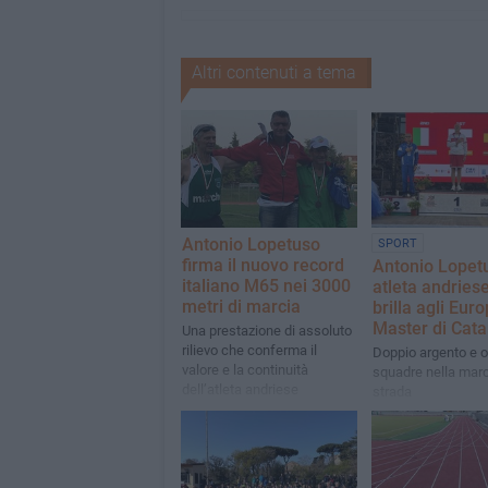
Altri contenuti a tema
Antonio Lopetuso
SPORT
firma il nuovo record
Antonio Lopet
italiano M65 nei 3000
atleta andries
metri di marcia
brilla agli Euro
Master di Cata
Una prestazione di assoluto
rilievo che conferma il
Doppio argento e o
valore e la continuità
squadre nella marc
dell’atleta andriese
strada