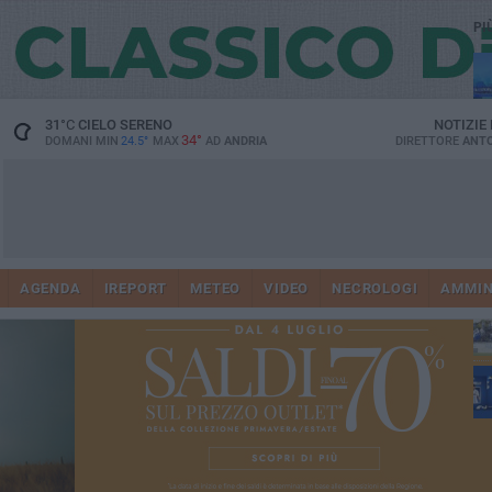
PI
31
°C
CIELO SERENO
NOTIZIE
34°
DOMANI MIN
24.5°
MAX
AD
ANDRIA
DIRETTORE
ANTO
AGENDA
IREPORT
METEO
VIDEO
NECROLOGI
AMMIN