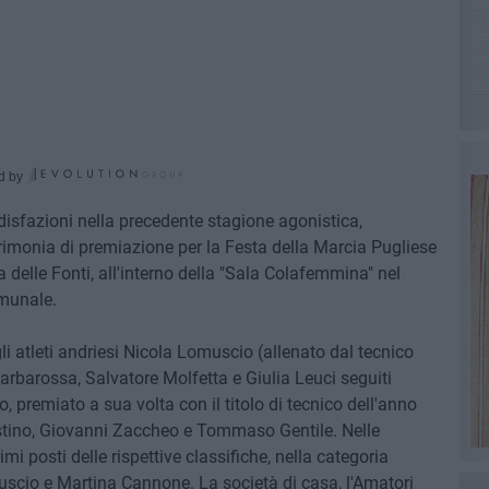
d by
ddisfazioni nella precedente stagione agonistica,
rimonia di premiazione per la Festa della Marcia Pugliese
a delle Fonti, all'interno della "Sala Colafemmina" nel
omunale.
gli atleti andriesi Nicola Lomuscio (allenato dal tecnico
rbarossa, Salvatore Molfetta e Giulia Leuci seguiti
 premiato a sua volta con il titolo di tecnico dell'anno
stino, Giovanni Zaccheo e Tommaso Gentile. Nelle
imi posti delle rispettive classifiche, nella categoria
uscio e Martina Cannone. La società di casa, l'Amatori