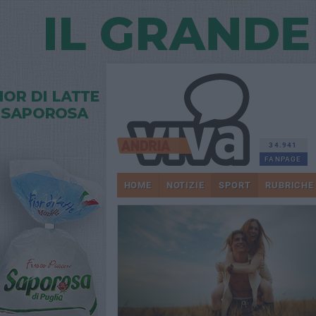
34.941
FANPAGE
HOME
NOTIZIE
SPORT
RUBRICHE