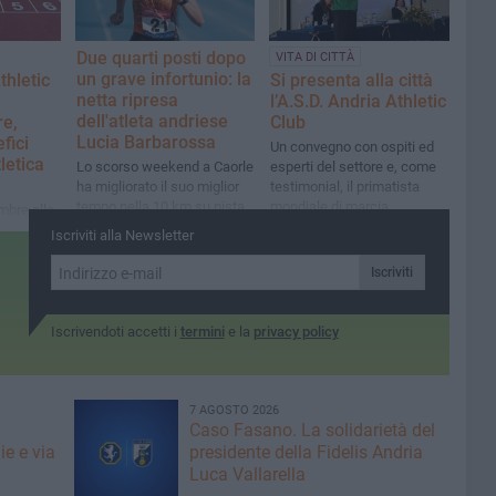
euro"
Due quarti posti dopo
VITA DI CITTÀ
un grave infortunio: la
thletic
Si presenta alla città
netta ripresa
l’A.S.D. Andria Athletic
dell'atleta andriese
re,
Club
Lucia Barbarossa
fici
Un convegno con ospiti ed
letica
Lo scorso weekend a Caorle
esperti del settore e, come
ha migliorato il suo miglior
testimonial, il primatista
tempo nella 10 km su pista
mondiale di marcia
mbre alle
Francesco Fortunato
no Fermi
Iscriviti alla Newsletter
Iscriviti
Iscrivendoti accetti i
termini
e la
privacy policy
7 AGOSTO 2026
Caso Fasano. La solidarietà del
ie e via
presidente della Fidelis Andria
Luca Vallarella