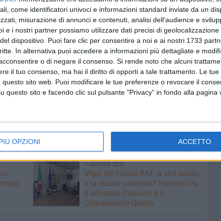
ali, come identificatori univoci e informazioni standard inviate da un di
zzati, misurazione di annunci e contenuti, analisi dell'audience e svilupp
i e i nostri partner possiamo utilizzare dati precisi di geolocalizzazione 
del dispositivo. Puoi fare clic per consentire a noi e ai nostri 1733 partn
critte. In alternativa puoi accedere a informazioni più dettagliate e modif
acconsentire o di negare il consenso.
Si rende noto che alcuni trattamen
e il tuo consenso, ma hai il diritto di opporti a tale trattamento. Le tue
 questo sito web. Puoi modificare le tue preferenze o revocare il conse
questo sito e facendo clic sul pulsante "Privacy" in fondo alla pagina
PIÙ OPZIONI
ACCETTO
7 AGOSTO 2026
vo:
​Vigili del Fuoco BAT: a che punto
irmato
è la nuova caserma? Incontro tra
il senatore Damiani e il
Comandante Quinto