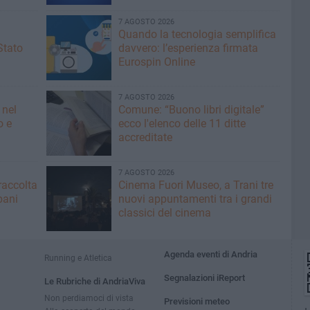
7 AGOSTO 2026
Quando la tecnologia semplifica
Stato
davvero: l’esperienza firmata
Eurospin Online
7 AGOSTO 2026
 nel
Comune: “Buono libri digitale”
o e
ecco l'elenco delle 11 ditte
accreditate
7 AGOSTO 2026
raccolta
Cinema Fuori Museo, a Trani tre
bani
nuovi appuntamenti tra i grandi
classici del cinema
Agenda eventi di Andria
Running e Atletica
Segnalazioni iReport
Le Rubriche di AndriaViva
Non perdiamoci di vista
Previsioni meteo