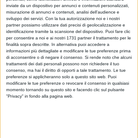
inviate da un dispositivo per annunci e contenuti personalizzati,
misurazione di annunci e contenuti, analisi dell'audience e
sviluppo dei servizi.
Con la tua autorizzazione noi e i nostri
A cura di
partner possiamo utilizzare dati precisi di geolocalizzazione e
ANTONIO PORRO
identificazione tramite la scansione del dispositivo. Puoi fare clic
per consentire a noi e ai nostri 1731 partner il trattamento per le
finalità sopra descritte. In alternativa puoi accedere a
informazioni più dettagliate e modificare le tue preferenze prima
Dopo una splendida stagione nella serie cadetta, l'andriese
di acconsentire o di negare il consenso.
Si rende noto che alcuni
Francesco Fiore, assistente arbitrale della sezione AIA di
trattamenti dei dati personali possono non richiedere il tuo
Barletta, è stato ufficialmente designato per la gara tra
consenso, ma hai il diritto di opporti a tale trattamento. Le tue
Empoli e Torino, valida per l'ultima giornata del campionato
preferenze si applicheranno solo a questo sito web. Puoi
di serie A e in programma domenica 15 maggio alle ore 18
modificare le tue preferenze o revocare il consenso in qualsiasi
presso lo stadio "Castellani".
momento tornando su questo sito e facendo clic sul pulsante
"Privacy" in fondo alla pagina web.
Prima storica designazione nella massima serie per Fiore
che dopo una lunga carriera da arbitro, al suo primo anno di
esperienza in serie B, è stato protagonista di prove eccellenti
che gli hanno permesso di conquistare un altro straordinario
traguardo.