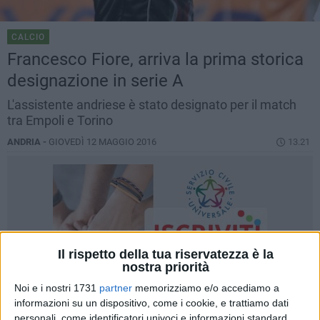
CALCIO
Francesco Fiore, arriva la prima storica
designazione in serie A
L'assistente andriese è stato designato per il match
tra Empoli e Torino
ANDRIA -
GIOVEDÌ 12 MAGGIO 2016
13.21
Il rispetto della tua riservatezza è la
nostra priorità
Noi e i nostri 1731
partner
memorizziamo e/o accediamo a
informazioni su un dispositivo, come i cookie, e trattiamo dati
personali, come identificatori univoci e informazioni standard