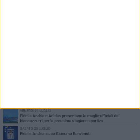
PIÙ LETTI QUESTA SETTIMANA
VENERDÌ 31 LUGLIO
Fidelis Andria: squadra partita per il ritiro di Montorio al Vomano
MERCOLEDÌ 5 AGOSTO
Fidelis Andria ko nell'allenamento congiunto con la Santegidiese
MARTEDÌ 28 LUGLIO
Fabio De Sanzo: "Quando ti chiama l'Andria non puoi non
rispondere".
SABATO 4 LUGLIO
Fidelis Andria: la prima fase di mercato e le papabili rivali
VENERDÌ 24 LUGLIO
Fidelis Andria e Adidas presentano le maglie ufficiali dei
biancazzurri per la prossima stagione sportiva
SABATO 25 LUGLIO
Fidelis Andria: ecco Giacomo Benvenuti