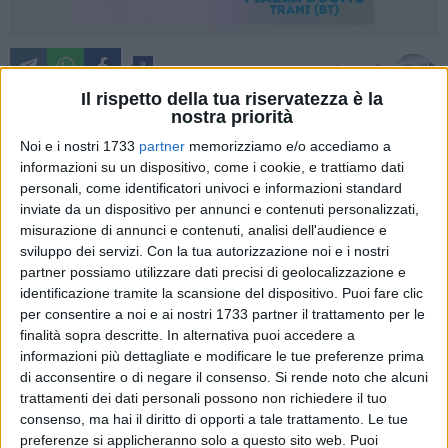
8
A cura di
ANGELA DI PIETRO
Il rispetto della tua riservatezza è la
nostra priorità
Noi e i nostri 1733
partner
memorizziamo e/o accediamo a
informazioni su un dispositivo, come i cookie, e trattiamo dati
Truccare gli occhi per valorizzare lo sguardo ed esaltarne
personali, come identificatori univoci e informazioni standard
l'intensità è per molte donne un fatto abituale, già dai tempi
inviate da un dispositivo per annunci e contenuti personalizzati,
degli Egizi e Cleopatra, considerata come una delle prime
misurazione di annunci e contenuti, analisi dell'audience e
icone di bellezza femminile in assoluto, che truccava gli
sviluppo dei servizi.
Con la tua autorizzazione noi e i nostri
occhi scurendoli con del kohl ottenuto da resine bruciate
partner possiamo utilizzare dati precisi di geolocalizzazione e
oppure colorandoli con polvere di malachite, una pietra dal
identificazione tramite la scansione del dispositivo. Puoi fare clic
colore verde/turchese. È quindi un rito quotidiano di cura del
per consentire a noi e ai nostri 1733 partner il trattamento per le
finalità sopra descritte. In alternativa puoi accedere a
proprio aspetto: un gesto che non può trascurare la salute
informazioni più dettagliate e modificare le tue preferenze prima
degli occhi, organi tanto preziosi quanto delicati. Le
di acconsentire o di negare il consenso.
Si rende noto che alcuni
precauzioni nei confronti del nostro apparato visivo sono
trattamenti dei dati personali possono non richiedere il tuo
indispensabili per non incorrere in spiacevoli irritazioni o
consenso, ma hai il diritto di opporti a tale trattamento. Le tue
infezioni che rischiano di danneggiarne la funzionalità e la
preferenze si applicheranno solo a questo sito web. Puoi