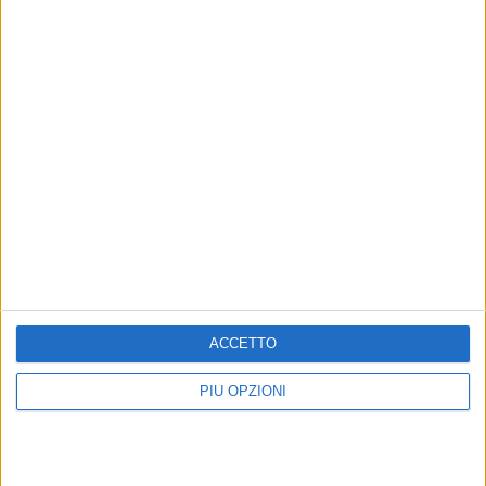
4 DICEMBRE 2020
A Natale dona i tuoi occhiali usati in beneficenza
19 NOVEMBRE 2020
Giornata Mondiale del Diabete: l’esame visivo può salvare
la vista
ACCETTO
PIÙ OPZIONI