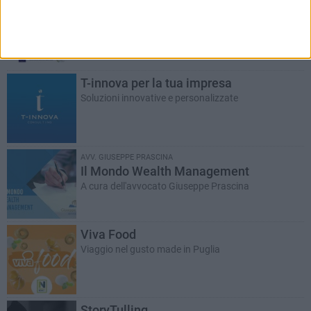
Alla scoperta del mondo olivicolo
Rassegna a cura di Olearia Aipo
T-innova per la tua impresa
Soluzioni innovative e personalizzate
AVV. GIUSEPPE PRASCINA
Il Mondo Wealth Management
A cura dell'avvocato Giuseppe Prascina
Viva Food
Viaggio nel gusto made in Puglia
StoryTulling