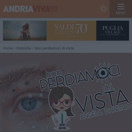
MENU
Home
Rubriche
Non perdiamoci di vista