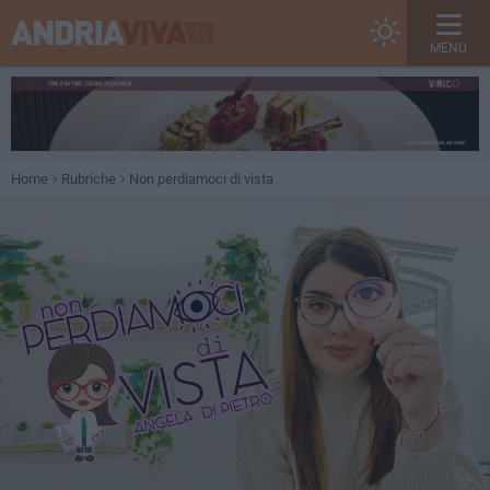
MENU
Home
Rubriche
Non perdiamoci di vista