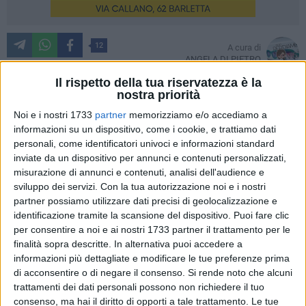
12
A cura di
ANGELA DI PIETRO
Il rispetto della tua riservatezza è la
nostra priorità
Spesso ci capita di vedere bambini in prima età scolare,
Noi e i nostri 1733
partner
memorizziamo e/o accediamo a
informazioni su un dispositivo, come i cookie, e trattiamo dati
intorno ai 5/6 anni con delle bende colorate su uno dei due
personali, come identificatori univoci e informazioni standard
occhi e questo nella maggior parte dei casi è dovuto
inviate da un dispositivo per annunci e contenuti personalizzati,
all'ambliopia, conosciuta anche come "occhio pigro", è una
misurazione di annunci e contenuti, analisi dell'audience e
condizione che interessa il 4% della popolazione mondiale
sviluppo dei servizi.
Con la tua autorizzazione noi e i nostri
ed è caratterizzata da una riduzione più o meno marcata
partner possiamo utilizzare dati precisi di geolocalizzazione e
della capacità visiva di un occhio o, più raramente, di
identificazione tramite la scansione del dispositivo. Puoi fare clic
entrambi. Semplificando si può dire che dipende da
per consentire a noi e ai nostri 1733 partner il trattamento per le
finalità sopra descritte. In alternativa puoi accedere a
un'alterata trasmissione del segnale nervoso tra l'occhio e il
informazioni più dettagliate e modificare le tue preferenze prima
cervello per cui il cervello privilegia un occhio a causa della
di acconsentire o di negare il consenso.
Si rende noto che alcuni
ridotta acuità visiva dell'altro. L'ambliopia si presenta
trattamenti dei dati personali possono non richiedere il tuo
quando il bambino non usa involontariamente un occhio.
consenso, ma hai il diritto di opporti a tale trattamento. Le tue