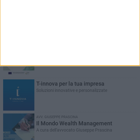
RUBRICHE AGGIORNATE DI RECENTE
Alla scoperta del mondo olivicolo
Rassegna a cura di Olearia Aipo
T-innova per la tua impresa
Soluzioni innovative e personalizzate
AVV. GIUSEPPE PRASCINA
Il Mondo Wealth Management
A cura dell'avvocato Giuseppe Prascina