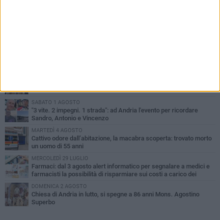
PIÙ LETTI QUESTA SETTIMANA
GIOVEDÌ 30 LUGLIO
Scompare prematuramente l'avvocato Beppe Tortora
VENERDÌ 31 LUGLIO
Gruppo Ferrovie dello Stato, l'andriese Giuseppe Inchingolo nuovo
Vicedirettore Generale
SABATO 1 AGOSTO
"3 vite. 2 impegni. 1 strada": ad Andria l'evento per ricordare
Sandro, Antonio e Vincenzo
MARTEDÌ 4 AGOSTO
Cattivo odore dall’abitazione, la macabra scoperta: trovato morto
un uomo di 55 anni
MERCOLEDÌ 29 LUGLIO
Farmaci: dal 3 agosto alert informatico per segnalare a medici e
farmacisti la possibilità di risparmiare sui costi a carico dei
cittadini
DOMENICA 2 AGOSTO
Chiesa di Andria in lutto, si spegne a 86 anni Mons. Agostino
Superbo