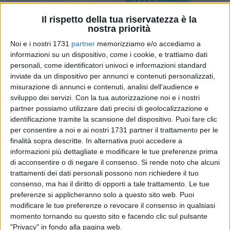
Il rispetto della tua riservatezza è la
nostra priorità
A cura di
Noi e i nostri 1731
partner
memorizziamo e/o accediamo a
STEFANO MASSARO
informazioni su un dispositivo, come i cookie, e trattiamo dati
personali, come identificatori univoci e informazioni standard
inviate da un dispositivo per annunci e contenuti personalizzati,
La 3^ consulta del Comune di Andria che si occupa di
misurazione di annunci e contenuti, analisi dell'audience e
sviluppo dei servizi.
Con la tua autorizzazione noi e i nostri
Attività Produttive, professioni, arti, mestieri e dei
partner possiamo utilizzare dati precisi di geolocalizzazione e
consumatori ed utenti, si è riunita ieri pomeriggio a Palazzo
identificazione tramite la scansione del dispositivo. Puoi fare clic
di Città per discutere della Zona Pedonale di Via Regina
per consentire a noi e ai nostri 1731 partner il trattamento per le
Margherita a poco più di tre mesi dall'istituzione della fase
finalità sopra descritte. In alternativa puoi accedere a
sperimentale. Al termine della riunione la consulta,
informazioni più dettagliate e modificare le tue preferenze prima
all'unanimità, ha deliberato di chiedere a Sindaco di Andria
di acconsentire o di negare il consenso.
Si rende noto che alcuni
ed agli Organi competenti che l'attuale "fase di
trattamenti dei dati personali possono non richiedere il tuo
consenso, ma hai il diritto di opporti a tale trattamento. Le tue
sperimentazione" possa proseguire mediante la
preferenze si applicheranno solo a questo sito web. Puoi
trasformazione dell'intera area pedonalizzata ed interdetta al
modificare le tue preferenze o revocare il consenso in qualsiasi
traffico veicolare, in Zona a Traffico Limitato in quanto tale
momento tornando su questo sito e facendo clic sul pulsante
soluzione rappresenterebbe un giusto contemperamento tra
"Privacy" in fondo alla pagina web.