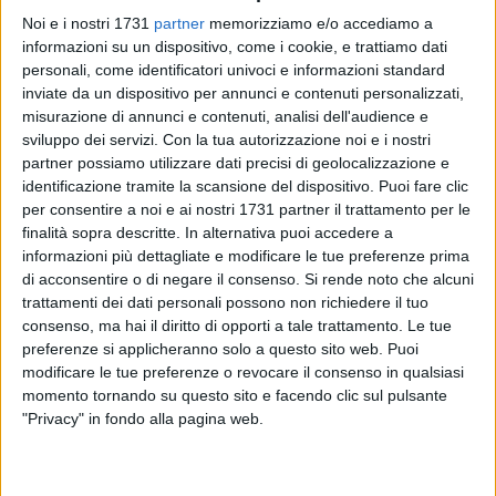
Noi e i nostri 1731
partner
memorizziamo e/o accediamo a
informazioni su un dispositivo, come i cookie, e trattiamo dati
personali, come identificatori univoci e informazioni standard
inviate da un dispositivo per annunci e contenuti personalizzati,
misurazione di annunci e contenuti, analisi dell'audience e
sviluppo dei servizi.
Con la tua autorizzazione noi e i nostri
Per fortuna non era nessuno di passaggio. Altrimenti il palo
partner possiamo utilizzare dati precisi di geolocalizzazione e
identificazione tramite la scansione del dispositivo. Puoi fare clic
della luce di ghisa chissà cosa avrebbe causato. È caduto
per consentire a noi e ai nostri 1731 partner il trattamento per le
nel pomeriggio nella centralissima via Regina Margherita.
finalità sopra descritte. In alternativa puoi accedere a
informazioni più dettagliate e modificare le tue preferenze prima
La buona notizia è che quelle poche persone che erano sul
di acconsentire o di negare il consenso.
Si rende noto che alcuni
posto, anche bambini, a quell'ora si erano allontanate per
trattamenti dei dati personali possono non richiedere il tuo
entrare in un'attività commerciale. Il racconto sarebbe
consenso, ma hai il diritto di opporti a tale trattamento. Le tue
inevitabilmente tutt'altro se così non fosse andata.
preferenze si applicheranno solo a questo sito web. Puoi
modificare le tue preferenze o revocare il consenso in qualsiasi
Testimoni raccontano di un forte tonfo e di tanto spavento.
momento tornando su questo sito e facendo clic sul pulsante
"Privacy" in fondo alla pagina web.
Sul posto è intervenuta la Multiservice per rimuove palo,
detriti e vetri e mettere in sicurezza la zona.