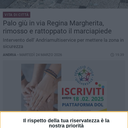
VITA DI CITTÀ
Palo giù in via Regina Margherita,
rimosso e rattoppato il marciapiede
Intervento dell' Andriamultiservice per mettere la zona in
sicurezza
ANDRIA -
MARTEDÌ 24 MARZO 2026
19.39
Il rispetto della tua riservatezza è la
nostra priorità