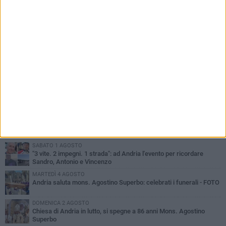
PIÙ LETTI QUESTA SETTIMANA
GIOVEDÌ 30 LUGLIO
Scompare prematuramente l'avvocato Beppe Tortora
MARTEDÌ 4 AGOSTO
Cattivo odore dall’abitazione, la macabra scoperta: trovato morto
un uomo di 55 anni
VENERDÌ 31 LUGLIO
Gruppo Ferrovie dello Stato, l'andriese Giuseppe Inchingolo nuovo
Vicedirettore Generale
SABATO 1 AGOSTO
"3 vite. 2 impegni. 1 strada": ad Andria l'evento per ricordare
Sandro, Antonio e Vincenzo
MARTEDÌ 4 AGOSTO
Andria saluta mons. Agostino Superbo: celebrati i funerali - FOTO
DOMENICA 2 AGOSTO
Chiesa di Andria in lutto, si spegne a 86 anni Mons. Agostino
Superbo