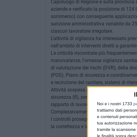
Capoluogo di Regione e sulla provincia d
aziende e verificato la posizione di 124 l
sommerso) con conseguente applicazione 
sanzione amministrativa variabile da 25
ciascun lavoratore irregolare.
L'attività di vigilanza ha interessato pre
nell'ambito di interventi diretti a garanti
Le criticità riscontrate più frequenteme
manovalanze, l'omessa vigilanza sanit
di valutazione dei rischi (DVR), della d
(POS), Piano di sicurezza e coordinamento
e recinzione del cantiere, sistemi di riten
Attività sospesa per 13 aziende per gravi 
I
sicurezza (8), per l'impiego di personal
Noi e i nostri 1733
p
rapporto di lavoro (3), ricorrendo entram
trattiamo dati person
Complessivamente ammonta a 450.000 eur
e contenuti personali
I controlli proseguiranno nei mesi successi
tua autorizzazione no
la correttezza e la trasparenza del merca
tramite la scansione 
le finalità sopra des