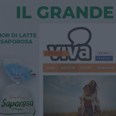
34.941
FANPAGE
HOME
NOTIZIE
SPORT
RUBRICHE