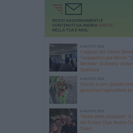
Puglia “Punti Cardin
Work”
RICEVI AGGIORNAMENTI E
CONTENUTI DA ANDRIA
GRATIS
NELLA TUA E-MAIL
8 AGOSTO 2026
I ragazzi del Centro Resi
Terapeutico per Minori “
Michele” di Andria visitan
Questura
8 AGOSTO 2026
Siccità e caro gasolio me
ginocchio l'agricoltura pu
8 AGOSTO 2026
"Notte delle campane": il 
del Rotary Club Andria Ca
Svevi