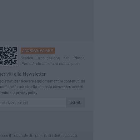
ANDRIAVIVA APP
Scarica l'applicazione per iPhone,
iPad e Android e ricevi notizie push
scriviti alla Newsletter
egistrati per ricevere aggiornamenti e contenuti da
ndria nella tua casella di posta
Iscrivendoti accetti i
ermini
e la
privacy policy
Iscriviti
l Tribunale di Trani. Tutti i diritti riservati.