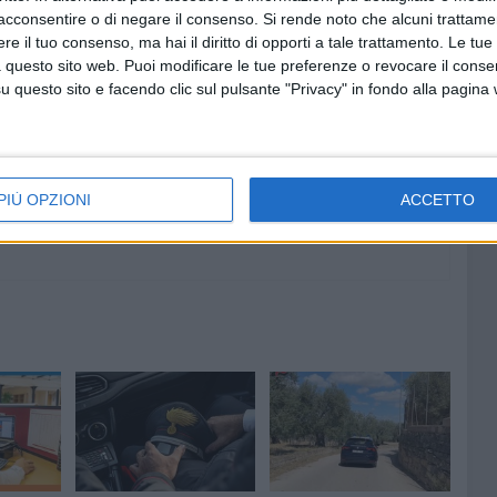
acconsentire o di negare il consenso.
Si rende noto che alcuni trattamen
e il tuo consenso, ma hai il diritto di opporti a tale trattamento. Le tue
 questo sito web. Puoi modificare le tue preferenze o revocare il conse
8 AGOSTO 2026
Serie B:
A Castel del Monte, Stefano
questo sito e facendo clic sul pulsante "Privacy" in fondo alla pagina
Petrocchi presenta il suo ultimo
libro "Romanzo privato"
PIÙ OPZIONI
ACCETTO