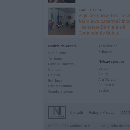
7 AGOSTO 2026
​Vigili del Fuoco BAT: a c
è la nuova caserma? Inco
il senatore Damiani e il
Comandante Quinto
Notizie da Andria
Associazioni
Religioni
Vita di città
Territorio
Notizie sportive
Bandi e Concorsi
Calcio
Cronaca
Volley
Politica
Arti Marziali
Enti locali
Calcio a 5
Eventi e cultura
Basket
Scuola e Lavoro
Contatti
Policy e Privacy
GOCI
© 2001-2026 AndriaViva è un portale gestito da InnovaN