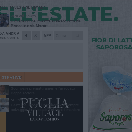
Ù LETTI QUESTA SETTIMANA
VENERDÌ 7 AGOSTO
Giovane donna investita all'incrocio tra via
Bisceglie e via Mozart
 DA
ANDRIA
MARTEDÌ 4 AGOSTO
APP
Cattivo odore dall’abitazione, la macabra
NIO QUINTO
scoperta: trovato morto un uomo di 55 anni
MERCOLEDÌ 5 AGOSTO
"Un branco mi ha aggredito mentre ero in
stampelle": violenza nei confronti di un
enne ad Andria
MARTEDÌ 4 AGOSTO
Andria saluta mons. Agostino Superbo:
celebrati i funerali - FOTO
ISTRATIVE
GIOVEDÌ 30 LUGLIO
Scompare prematuramente l'avvocato
Beppe Tortora
MERCOLEDÌ 5 AGOSTO
Castel del Monte, il parcheggio é sempre
selvaggio. I residenti: "Tutelare il maniero
 vivibilità e rispetto del paesaggio"