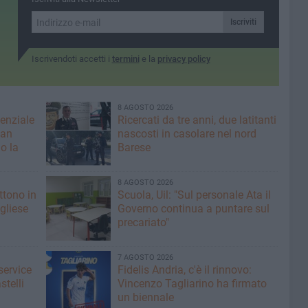
ali for
2750 posti messi a bando
da enti pubblici locali e
Iscriviti
nazionali
Iscrivendoti accetti i
termini
e la
privacy policy
8 AGOSTO 2026
denziale
Ricercati da tre anni, due latitanti
San
nascosti in casolare nel nord
o la
Barese
8 AGOSTO 2026
ttono in
Scuola, Uil: "Sul personale Ata il
gliese
Governo continua a puntare sul
precariato"
7 AGOSTO 2026
service
Fidelis Andria, c'è il rinnovo:
stelli
Vincenzo Tagliarino ha firmato
un biennale