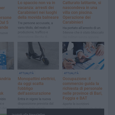
Lo spaccio non va in
Catturato latitante, si
vacanza: arresti dei
nascondeva in una
per
Carabinieri nei luoghi
villa con piscina.
della movida balneare
Operazione dei
persone
Carabinieri
Dal 5
Tre persone accusate, a
ande
vario titolo, del reato di
Ha portato all'arresto di un
produzione, traffico e
54enne che è stato bloccato
 nuove
detenzione illecita di
dai militari senza opporre
sostanze stupefacenti o
resistenza
psicotrope
ATTUALITÀ
ATTUALITÀ
Andria
Monopattini elettrici,
Occupazione: il
da oggi scatta
commercio guida la
l'obbligo
richiesta di personale
sk
dell'assicurazione
nelle province di Bari,
Foggia e BAT
vizio
Entra in vigore la nuova
ni e
disposizione prevista dal
Aperte le iscrizioni
o del
Codice della strada
nell’Elenco Regionale degli
ione
Assistenti Familiari. Oltre
Iscriviti alla Newsletter