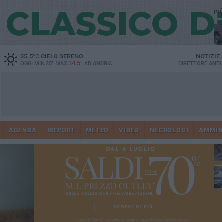
PI
35.5
°C
CIELO SERENO
NOTIZIE
34.5°
OGGI MIN
25°
MAX
AD
ANDRIA
DIRETTORE
ANTO
41
AGENDA
IREPORT
METEO
VIDEO
NECROLOGI
AMMIN
tra