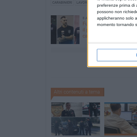
CARABINIERI
LAVORO
CONTROLLI CARABINIERI
preferenze prima di 
possono non richieder
applicheranno solo a
8 AGOSTO 2026
Futsal Andria, è tempo di 
momento tornando su 
il punto tra riconferme e
calendario
Altri contenuti a tema