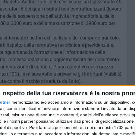
i Barletta-Andria-Trani, nei mesi scorsi, ha ispezionato 45
avoratori, 6 dei quali risultati non contrattualizzati (lavoro
della sospensione dell'attività imprenditoriale, della
00 a 3000 euro e della maxi sanzione di 3900 euro per
valentemente i settori dell'edilizia e del comparto agricolo,
re il rispetto della normativa lavoristica e previdenziale.
nte riguardano la formazione e l'informazione delle
aria, l'omessa redazione o aggiornamento del documento
ocumentazione di cantiere, Piano operativo di sicurezza
 (PSC), le misure volte a prevenire gli infortuni (viabilità
uta contro il rischio di caduta dall'alto).
violazioni in materia di tutela della salute e della
l rispetto della tua riservatezza è la nostra prior
e senza preventiva comunicazione di instaurazione del
artner
memorizziamo e/o accediamo a informazioni su un dispositivo, c
be le condizioni (2).
ali, come identificatori univoci e informazioni standard inviate da un di
o circa l'importo delle sanzioni.
zzati, misurazione di annunci e contenuti, analisi dell'audience e svilupp
vi in tutti gli ambiti produttivi per assicurare la legalità,
i e i nostri partner possiamo utilizzare dati precisi di geolocalizzazione 
to del lavoro.
del dispositivo. Puoi fare clic per consentire a noi e ai nostri 1733 partn
critte. In alternativa puoi accedere a informazioni più dettagliate e modif