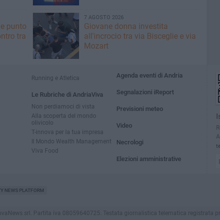
7 AGOSTO 2026
he punto
Giovane donna investita
ntro tra
all'incrocio tra via Bisceglie e via
Mozart
Agenda eventi di Andria
Running e Atletica
Segnalazioni iReport
Le Rubriche di AndriaViva
Non perdiamoci di vista
Previsioni meteo
Alla scoperta del mondo
I
olivicolo
Video
R
T-innova per la tua impresa
A
Il Mondo Wealth Management
Necrologi
t
Viva Food
Elezioni amministrative
TY NEWS PLATFORM
ews srl. Partita iva 08059640725. Testata giornalistica telematica registrata presso i