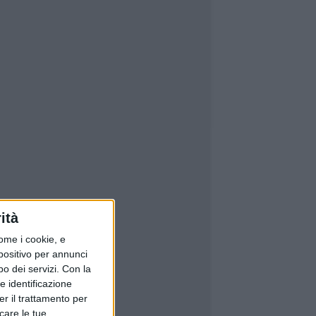
ità
ome i cookie, e
spositivo per annunci
o dei servizi.
Con la
e identificazione
er il trattamento per
icare le tue