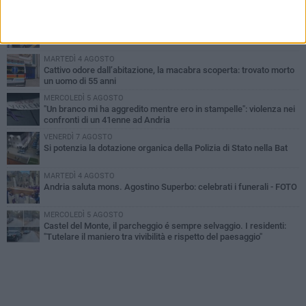
VENERDÌ 7 AGOSTO
Giovane donna investita all'incrocio tra via Bisceglie e via Mozart
MARTEDÌ 4 AGOSTO
Cattivo odore dall’abitazione, la macabra scoperta: trovato morto
un uomo di 55 anni
MERCOLEDÌ 5 AGOSTO
"Un branco mi ha aggredito mentre ero in stampelle": violenza nei
confronti di un 41enne ad Andria
VENERDÌ 7 AGOSTO
Si potenzia la dotazione organica della Polizia di Stato nella Bat
MARTEDÌ 4 AGOSTO
Andria saluta mons. Agostino Superbo: celebrati i funerali - FOTO
MERCOLEDÌ 5 AGOSTO
Castel del Monte, il parcheggio é sempre selvaggio. I residenti:
"Tutelare il maniero tra vivibilità e rispetto del paesaggio"