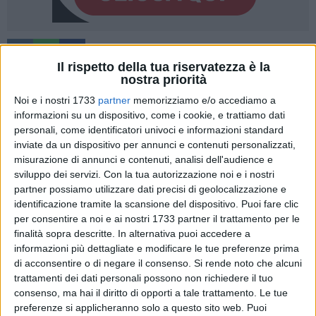
A cura di
Il rispetto della tua riservatezza è la
KATIA MOSCHETTA
nostra priorità
Noi e i nostri 1733
partner
memorizziamo e/o accediamo a
informazioni su un dispositivo, come i cookie, e trattiamo dati
Si terrà presso la nostra città un corso di formazione per
personali, come identificatori univoci e informazioni standard
FacilitAttori, un percorso che formerà figure di volontari
inviate da un dispositivo per annunci e contenuti personalizzati,
competenti nella facilitazione e nell'animazione al fine di
misurazione di annunci e contenuti, analisi dell'audience e
migliorare il livello di partecipazione attiva nei gruppi e nelle
sviluppo dei servizi.
Con la tua autorizzazione noi e i nostri
realtà associative; cittadini attivi, capaci di promuovere la
partner possiamo utilizzare dati precisi di geolocalizzazione e
partecipazione nella comunità locale e diventare appunto,
identificazione tramite la scansione del dispositivo. Puoi fare clic
per consentire a noi e ai nostri 1733 partner il trattamento per le
attori di cambiamento sociale.
finalità sopra descritte. In alternativa puoi accedere a
informazioni più dettagliate e modificare le tue preferenze prima
Da 27 anni per volontà dell'ONU, il 5 dicembre si celebra la
di acconsentire o di negare il consenso.
Si rende noto che alcuni
Giornata Internazionale del Volontariato
per ricordare
trattamenti dei dati personali possono non richiedere il tuo
l'impegno quotidiano dei volontari in tutto il mondo. Lo
consenso, ma hai il diritto di opporti a tale trattamento. Le tue
slogan del 2013 è "Volontario: Prima Persona Plurale" a
preferenze si applicheranno solo a questo sito web. Puoi