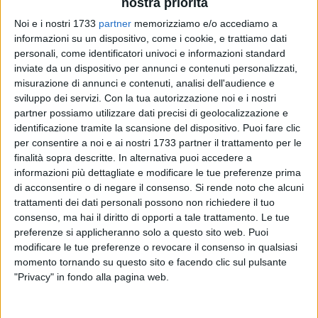
nostra priorità
Noi e i nostri 1733
partner
memorizziamo e/o accediamo a
informazioni su un dispositivo, come i cookie, e trattiamo dati
personali, come identificatori univoci e informazioni standard
inviate da un dispositivo per annunci e contenuti personalizzati,
misurazione di annunci e contenuti, analisi dell'audience e
sviluppo dei servizi.
Con la tua autorizzazione noi e i nostri
Grande emozione e partecipazione per lo spettacolo
partner possiamo utilizzare dati precisi di geolocalizzazione e
identificazione tramite la scansione del dispositivo. Puoi fare clic
"Tableaux Vivant", che ha visto protagonisti gli alunni della
per consentire a noi e ai nostri 1733 partner il trattamento per le
scuola primaria "G. Verdi", a conclusione del laboratorio
finalità sopra descritte. In alternativa puoi accedere a
"Palcoscenico delle parole".
informazioni più dettagliate e modificare le tue preferenze prima
di acconsentire o di negare il consenso.
Si rende noto che alcuni
Guidati con passione dall'insegnante esperta Vincenza Di
trattamenti dei dati personali possono non richiedere il tuo
Schiena e dall'insegnante tutor Maria Cristina Capozza, le
consenso, ma hai il diritto di opporti a tale trattamento. Le tue
bambine e i bambini di classe quarta hanno intrapreso un
preferenze si applicheranno solo a questo sito web. Puoi
modificare le tue preferenze o revocare il consenso in qualsiasi
percorso intenso e coinvolgente attraverso i linguaggi
momento tornando su questo sito e facendo clic sul pulsante
dell'arte, esplorando opere che attraversano i secoli e
"Privacy" in fondo alla pagina web.
parlano ancora oggi al cuore e alla mente.