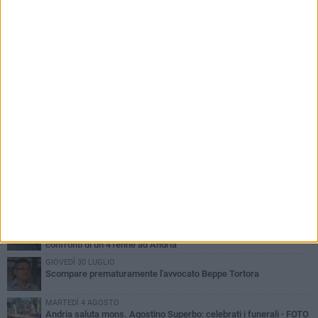
PIÙ LETTI QUESTA SETTIMANA
MARTEDÌ 4 AGOSTO
Cattivo odore dall’abitazione, la macabra scoperta: trovato morto
un uomo di 55 anni
SABATO 1 AGOSTO
"3 vite. 2 impegni. 1 strada": ad Andria l'evento per ricordare
Sandro, Antonio e Vincenzo
MERCOLEDÌ 5 AGOSTO
"Un branco mi ha aggredito mentre ero in stampelle": violenza nei
confronti di un 41enne ad Andria
GIOVEDÌ 30 LUGLIO
Scompare prematuramente l'avvocato Beppe Tortora
MARTEDÌ 4 AGOSTO
Andria saluta mons. Agostino Superbo: celebrati i funerali - FOTO