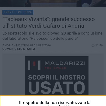
EVENTI E CULTURA
"Tableaux Vivants": grande successo
all'istituto Verdi-Cafaro di Andria
Lo spettacolo si è svolto giovedì 23 aprile a conclusione
del laboratorio "Palcoscenico delle parole"
ANDRIA -
MARTEDÌ 28 APRILE 2026
11.46
COMUNICATO STAMPA
Il rispetto della tua riservatezza è la