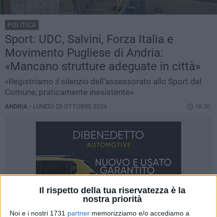
POLITICA
Sport: UDC, Salvini, Forza Italia e
Movimento Pugliese di Andria:
«Mancano strutture adeguate in città»
«Registriamo il silenzio dell’assessorato allo Sport del
Comune, praticamente inesistente»
ANDRIA -
LUNEDÌ 28 OTTOBRE 2024
18.30
Il rispetto della tua riservatezza è la
nostra priorità
Noi e i nostri 1731
partner
memorizziamo e/o accediamo a