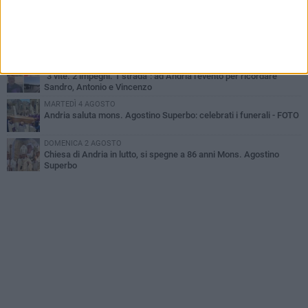
un uomo di 55 anni
VENERDÌ 31 LUGLIO
Gruppo Ferrovie dello Stato, l'andriese Giuseppe Inchingolo nuovo
Vicedirettore Generale
SABATO 1 AGOSTO
"3 vite. 2 impegni. 1 strada": ad Andria l'evento per ricordare
Sandro, Antonio e Vincenzo
MARTEDÌ 4 AGOSTO
Andria saluta mons. Agostino Superbo: celebrati i funerali - FOTO
DOMENICA 2 AGOSTO
Chiesa di Andria in lutto, si spegne a 86 anni Mons. Agostino
Superbo