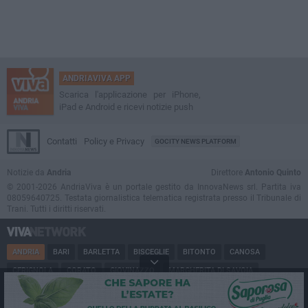
ANDRIAVIVA APP
Scarica l'applicazione per iPhone,
iPad e Android e ricevi notizie push
Contatti
Policy e Privacy
GOCITY NEWS PLATFORM
Notizie da
Andria
Direttore
Antonio Quinto
© 2001-2026 AndriaViva è un portale gestito da InnovaNews srl. Partita iva
08059640725. Testata giornalistica telematica registrata presso il Tribunale di
Trani. Tutti i diritti riservati.
ANDRIA
BARI
BARLETTA
BISCEGLIE
BITONTO
CANOSA
CERIGNOLA
CORATO
GIOVINAZZO
MARGHERITA DI SAVOIA
MINERVINO
MODUGNO
MOLFETTA
PUGLIA
RUVO
SAN FERDINANDO
SPINAZZOLA
TERLIZZI
TRANI
TRINITAPOLI