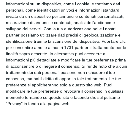
informazioni su un dispositivo, come i cookie, e trattiamo dati
personali, come identificatori univoci e informazioni standard
inviate da un dispositivo per annunci e contenuti personalizzati,
misurazione di annunci e contenuti, analisi dell'audience e
6
sviluppo dei servizi.
Con la tua autorizzazione noi e i nostri
partner possiamo utilizzare dati precisi di geolocalizzazione e
identificazione tramite la scansione del dispositivo. Puoi fare clic
per consentire a noi e ai nostri 1731 partner il trattamento per le
«Stiamo davvero dando modo e tempo a bambini e giovani
finalità sopra descritte. In alternativa puoi accedere a
di frequentare le associazioni sportive e fare sport?»: a porre
informazioni più dettagliate e modificare le tue preferenze prima
il quesito sono le forze UDC, Salvini, Forza Italia e
di acconsentire o di negare il consenso.
Si rende noto che alcuni
trattamenti dei dati personali possono non richiedere il tuo
Movimento Pugliese del gruppo Andria.
consenso, ma hai il diritto di opporti a tale trattamento. Le tue
preferenze si applicheranno solo a questo sito web. Puoi
«Riteniamo che in città – si legge in una nota a firma dei
modificare le tue preferenze o revocare il consenso in qualsiasi
gruppi di centrodestra– manchino adeguate strutture e,
momento tornando su questo sito e facendo clic sul pulsante
soprattutto, registriamo il silenzio dell'assessorato allo Sport
"Privacy" in fondo alla pagina web.
del Comune, praticamente inesistente, ed è un peccato
perché non c'è supporto ai centri sportivi, luoghi in cui
operano e lavorano professionisti che promuovono sport di
qualità».