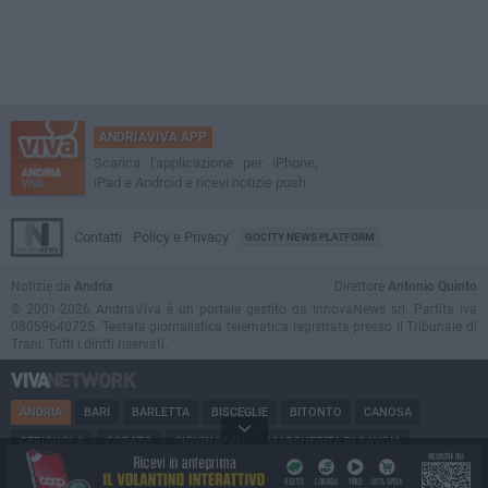
ANDRIAVIVA APP
Scarica l'applicazione per iPhone,
iPad e Android e ricevi notizie push
Contatti
Policy e Privacy
GOCITY NEWS PLATFORM
Notizie da
Andria
Direttore
Antonio Quinto
© 2001-2026 AndriaViva è un portale gestito da InnovaNews srl. Partita iva
08059640725. Testata giornalistica telematica registrata presso il Tribunale di
Trani. Tutti i diritti riservati.
ANDRIA
BARI
BARLETTA
BISCEGLIE
BITONTO
CANOSA
CERIGNOLA
CORATO
GIOVINAZZO
MARGHERITA DI SAVOIA
MINERVINO
MODUGNO
MOLFETTA
PUGLIA
RUVO