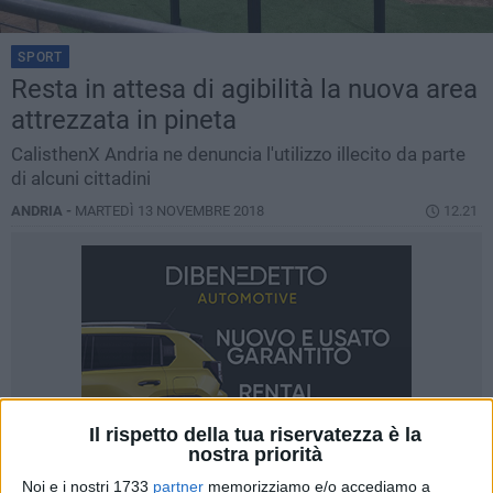
SPORT
Resta in attesa di agibilità la nuova area
attrezzata in pineta
CalisthenX Andria ne denuncia l'utilizzo illecito da parte
di alcuni cittadini
ANDRIA -
MARTEDÌ 13 NOVEMBRE 2018
12.21
Il rispetto della tua riservatezza è la
nostra priorità
Noi e i nostri 1733
partner
memorizziamo e/o accediamo a