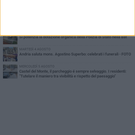
Cattivo odore dall’abitazione, la macabra scoperta: trovato morto
un uomo di 55 anni
MERCOLEDÌ 5 AGOSTO
"Un branco mi ha aggredito mentre ero in stampelle": violenza nei
confronti di un 41enne ad Andria
VENERDÌ 7 AGOSTO
Si potenzia la dotazione organica della Polizia di Stato nella Bat
MARTEDÌ 4 AGOSTO
Andria saluta mons. Agostino Superbo: celebrati i funerali - FOTO
MERCOLEDÌ 5 AGOSTO
Castel del Monte, il parcheggio é sempre selvaggio. I residenti:
"Tutelare il maniero tra vivibilità e rispetto del paesaggio"