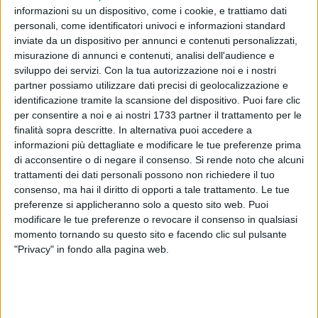
informazioni su un dispositivo, come i cookie, e trattiamo dati
personali, come identificatori univoci e informazioni standard
inviate da un dispositivo per annunci e contenuti personalizzati,
186
A cura di
misurazione di annunci e contenuti, analisi dell'audience e
SARA SURIANO
sviluppo dei servizi.
Con la tua autorizzazione noi e i nostri
partner possiamo utilizzare dati precisi di geolocalizzazione e
identificazione tramite la scansione del dispositivo. Puoi fare clic
Il 5 settembre scorso, grazie alla perseveranza dei ragazzi
per consentire a noi e ai nostri 1733 partner il trattamento per le
finalità sopra descritte. In alternativa puoi accedere a
del gruppo "CalisthenX Andria", arrivava nella pineta della
informazioni più dettagliate e modificare le tue preferenze prima
villa comunale di Andria un'area attrezzata per gli
di acconsentire o di negare il consenso.
Si rende noto che alcuni
allenamenti a corpo libero.
trattamenti dei dati personali possono non richiedere il tuo
consenso, ma hai il diritto di opporti a tale trattamento. Le tue
Dopo un anno dalla petizione che nel giro di cinque giorni
preferenze si applicheranno solo a questo sito web. Puoi
aveva raggiunto ben 2500 firme, l'installazione è avvenuta e
modificare le tue preferenze o revocare il consenso in qualsiasi
gli sportivi hanno gioito per l'arrivo di uno spazio consono
momento tornando su questo sito e facendo clic sul pulsante
"Privacy" in fondo alla pagina web.
alle esigenze di una comunità in crescita. Tuttavia, benché
pronta e arricchita da una idonea pavimentazione, la nuova
struttura è inutilizzabile in quanto si resta in attesa
dell'attestazione di agibilità.