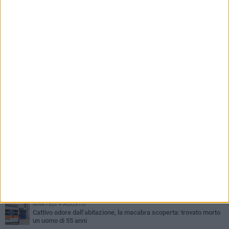
Comandante Quinto
PIÙ LETTI QUESTA SETTIMANA
VENERDÌ 7 AGOSTO
Giovane donna investita all'incrocio tra via Bisceglie e via Mozart
MARTEDÌ 4 AGOSTO
Cattivo odore dall’abitazione, la macabra scoperta: trovato morto
un uomo di 55 anni