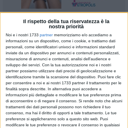
Il rispetto della tua riservatezza è la
A cura di
nostra priorità
STEFANO MASSARO
Noi e i nostri 1733
partner
memorizziamo e/o accediamo a
informazioni su un dispositivo, come i cookie, e trattiamo dati
personali, come identificatori univoci e informazioni standard
«Non sono per nulla preoccupato perchè la nostra coalizione
inviate da un dispositivo per annunci e contenuti personalizzati,
di centrodestra è rimasta compatta sul mio nome e mi
misurazione di annunci e contenuti, analisi dell'audience e
auguro che sino al 31 maggio qualcuno ripensi alle scelte
sviluppo dei servizi.
Con la tua autorizzazione noi e i nostri
che sta operando». Il chiaro riferimento di Francesco
partner possiamo utilizzare dati precisi di geolocalizzazione e
Schittulli è a Forza Italia ed alla scelta del partito del
identificazione tramite la scansione del dispositivo. Puoi fare clic
commissario Luigi Vitali di sfilarsi dall'oncologo barese nella
per consentire a noi e ai nostri 1733 partner il trattamento per le
finalità sopra descritte. In alternativa puoi accedere a
corsa alla carica di Governatore della Regione Puglia. «Se
informazioni più dettagliate e modificare le tue preferenze prima
nella concretezza dei fatti pensano ai pugliesi non hanno
di acconsentire o di negare il consenso.
Si rende noto che alcuni
che da ricompattare il centrodestra per vincere - ha detto
trattamenti dei dati personali possono non richiedere il tuo
Schittulli - se invece ci sono interessi personali e quindi la
consenso, ma hai il diritto di opporti a tale trattamento. Le tue
Puglia ed i pugliesi passano in second'ordine diventa difficile
preferenze si applicheranno solo a questo sito web. Puoi
comprendere le parole e lasciamo agli elettori le
modificare le tue preferenze o revocare il consenso in qualsiasi