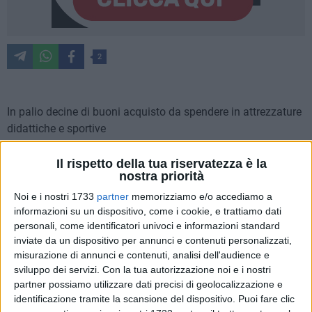
2
In palio decine di buoni acquisto da spendere in attrezzature
didattiche e sportive
Anche i ragazzi e le ragazze che vivono in Puglia possono
riunirsi in squadre e partecipare a "Una Pila Alla Volta". La
Il rispetto della tua riservatezza è la
nostra priorità
campagna patrocinata dal
Ministero dell'Ambiente e della
Tutela del Territorio e del Mare,
e promossa dal
Centro di
Noi e i nostri 1733
partner
memorizziamo e/o accediamo a
informazioni su un dispositivo, come i cookie, e trattiamo dati
Coordinamento Nazionale Pile e Accumulatori (CDCNPA)
è
personali, come identificatori univoci e informazioni standard
stata presentata questa mattina (ieri per chi legge n.d.r.) ad
inviate da un dispositivo per annunci e contenuti personalizzati,
Andria nel corso di una conferenza stampa tenutasi a
misurazione di annunci e contenuti, analisi dell'audience e
Palazzo di Città. L'obiettivo è sensibilizzare i giovani sulla
sviluppo dei servizi.
Con la tua autorizzazione noi e i nostri
corretta gestione dei rifiuti delle pile esauste che non vanno
partner possiamo utilizzare dati precisi di geolocalizzazione e
gettate con i rifiuti indifferenziati ma separati e portati negli
identificazione tramite la scansione del dispositivo. Puoi fare clic