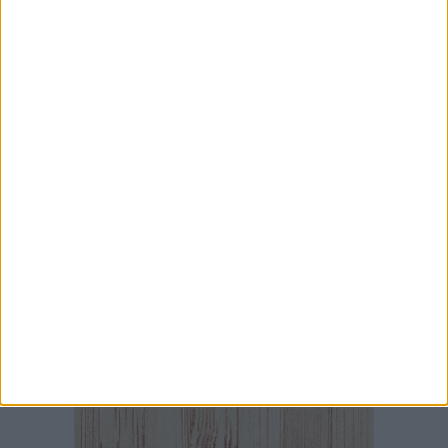
7 AGOSTO 2026
Si potenzia la dotazione organica della Polizia
di Stato nella Bat
7 AGOSTO 2026
Quando la tecnologia semplifica davvero:
l’esperienza firmata Eurospin Online