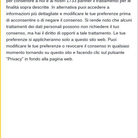
appositi punti di raccolta sul territorio. Nelle prime settimane
per consentire a noi e ai nostri 1733 partner il trattamento per le
finalità sopra descritte. In alternativa puoi accedere a
di avvio del progetto, nella regione Puglia, sono già quasi 40
informazioni più dettagliate e modificare le tue preferenze prima
i rappresentanti delle scuole iscritti al contest
di acconsentire o di negare il consenso.
Si rende noto che alcuni
trattamenti dei dati personali possono non richiedere il tuo
I numeri della raccolta differenziata di pile e accumulatori
consenso, ma hai il diritto di opporti a tale trattamento. Le tue
portatili in Puglia
preferenze si applicheranno solo a questo sito web. Puoi
In Puglia, nel 2016, sono stati raccolti e gestiti dal CDCNPA
modificare le tue preferenze o revocare il consenso in qualsiasi
110.361 kg di pile e accumulatori portatili
con una
momento tornando su questo sito e facendo clic sul pulsante
"Privacy" in fondo alla pagina web.
variazione
rispetto al 2015 di circa
+50%
. Per quanto
riguarda il numero di
luoghi di raccolta
serviti dai Consorzi
iscritti al CDCNPA sono complessivamente
338
, di cui
75
punti presso le isole ecologiche e
249
presso le attività
commerciali (oltre a 14 centri di stoccaggio e aziende
specializzate). Nella Provincia di Barletta-Andria-Trani, in
particolare, sono stati avviati al recupero oltre 5mila kg di
pile e accumulatori portatili, ritirati presso i 18 luoghi di
raccolta presenti sul territorio.
Per far crescere ancora questi numeri, i ragazzi e le ragazze
nati negli anni compresi tra il 2003 e il 2006 potranno