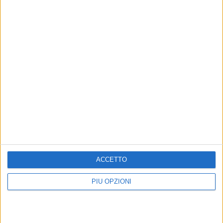
il suo ultimo libro "Romanzo privato"
8 AGOSTO 2026
Siccità e caro gasolio mettono in ginoccio
l'agricoltura pugliese
ACCETTO
PIÙ OPZIONI