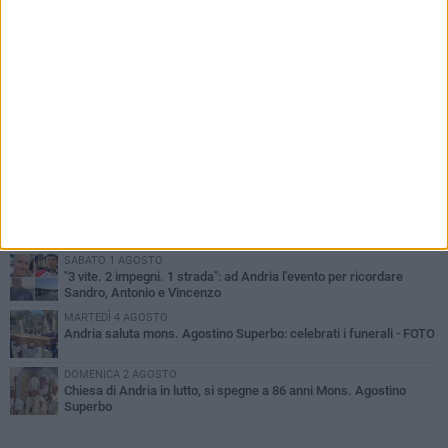
PIÙ LETTI QUESTA SETTIMANA
GIOVEDÌ 30 LUGLIO
Scompare prematuramente l'avvocato Beppe Tortora
MARTEDÌ 4 AGOSTO
Cattivo odore dall’abitazione, la macabra scoperta: trovato morto
un uomo di 55 anni
VENERDÌ 31 LUGLIO
Gruppo Ferrovie dello Stato, l'andriese Giuseppe Inchingolo nuovo
Vicedirettore Generale
SABATO 1 AGOSTO
"3 vite. 2 impegni. 1 strada": ad Andria l'evento per ricordare
Sandro, Antonio e Vincenzo
MARTEDÌ 4 AGOSTO
Andria saluta mons. Agostino Superbo: celebrati i funerali - FOTO
DOMENICA 2 AGOSTO
Chiesa di Andria in lutto, si spegne a 86 anni Mons. Agostino
Superbo