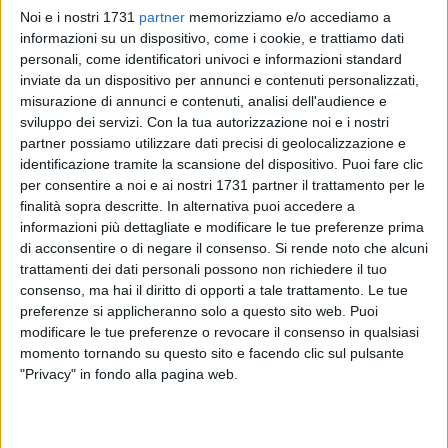
Noi e i nostri 1731
partner
memorizziamo e/o accediamo a
informazioni su un dispositivo, come i cookie, e trattiamo dati
personali, come identificatori univoci e informazioni standard
inviate da un dispositivo per annunci e contenuti personalizzati,
misurazione di annunci e contenuti, analisi dell'audience e
3
sviluppo dei servizi.
Con la tua autorizzazione noi e i nostri
partner possiamo utilizzare dati precisi di geolocalizzazione e
identificazione tramite la scansione del dispositivo. Puoi fare clic
per consentire a noi e ai nostri 1731 partner il trattamento per le
Uno spazio pubblico, arricchito da tre nuove giostrine,
finalità sopra descritte. In alternativa puoi accedere a
donate da tredici imprenditori del territorio. Il Parco Giochi
informazioni più dettagliate e modificare le tue preferenze prima
Roverella, situato nei pressi dello stadio comunale "Degli
di acconsentire o di negare il consenso.
Si rende noto che alcuni
Ulivi", nella bella villa comunale di Andria ha visto lunedì
trattamenti dei dati personali possono non richiedere il tuo
consenso, ma hai il diritto di opporti a tale trattamento. Le tue
sera, 28 aprile, una bella festa dove grandi e piccini hanno
preferenze si applicheranno solo a questo sito web. Puoi
festeggiato delle nuove giostrine, tre di cui una accessibile
modificare le tue preferenze o revocare il consenso in qualsiasi
anche ai diversamente abili, che allieteranno le giornate di
momento tornando su questo sito e facendo clic sul pulsante
tanti bambini e con loro quelle degli adulti che li
"Privacy" in fondo alla pagina web.
accompagneranno.
Tredici imprenditori del territorio hanno voluto arricchire