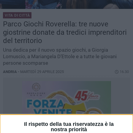
VITA DI CITTÀ
Parco Giochi Roverella: tre nuove
giostrine donate da tredici imprenditori
del territorio
Una dedica per il nuovo spazio giochi, a Giorgia
Lomuscio, a Mariangela D’Ettole e a tutte le giovani
persone scomparse
ANDRIA -
MARTEDÌ 29 APRILE 2025
16.30
Il rispetto della tua riservatezza è la
nostra priorità