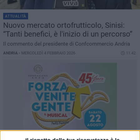
ATTUALITÀ
Nuovo mercato ortofrutticolo, Sinisi:
“Tanti benefici, è l'inizio di un percorso”
Il commento del presidente di Confcommercio Andria
ANDRIA -
MERCOLEDÌ 4 FEBBRAIO 2026
11.42