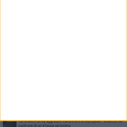
PIÙ LETTI QUESTA SETTIMANA
MARTEDÌ 4 AGOSTO
Cattivo odore dall’abitazione, la macabra scoperta: trovato morto
un uomo di 55 anni
SABATO 1 AGOSTO
"3 vite. 2 impegni. 1 strada": ad Andria l'evento per ricordare
Sandro, Antonio e Vincenzo
MERCOLEDÌ 5 AGOSTO
"Un branco mi ha aggredito mentre ero in stampelle": violenza nei
confronti di un 41enne ad Andria