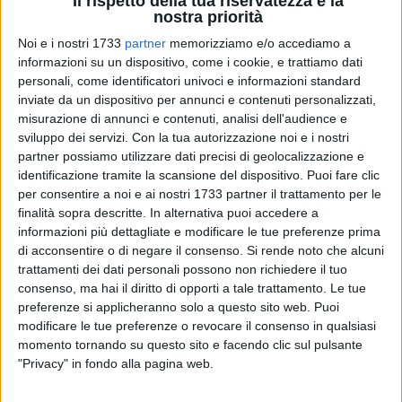
Il rispetto della tua riservatezza è la
nostra priorità
3
Noi e i nostri 1733
partner
memorizziamo e/o accediamo a
A cura di
ANTONIO GARGANO
informazioni su un dispositivo, come i cookie, e trattiamo dati
personali, come identificatori univoci e informazioni standard
inviate da un dispositivo per annunci e contenuti personalizzati,
misurazione di annunci e contenuti, analisi dell'audience e
La nuova struttura di viale della Costituzione rimodula il
sviluppo dei servizi.
Con la tua autorizzazione noi e i nostri
concetto di mercato ortofrutticolo ad Andria. Una struttura al
partner possiamo utilizzare dati precisi di geolocalizzazione e
coperto per garantire condizioni migliori sia per gli operatori
identificazione tramite la scansione del dispositivo. Puoi fare clic
del settore, sia per i prodotti in vendita. L'area è attiva dal 26
per consentire a noi e ai nostri 1733 partner il trattamento per le
gennaio, martedì mattina l'inaugurazione alla presenza delle
finalità sopra descritte. In alternativa puoi accedere a
informazioni più dettagliate e modificare le tue preferenze prima
istituzioni. Claudio Sinisi, presidente di Confcommercio
di acconsentire o di negare il consenso.
Si rende noto che alcuni
Andria, illustra i nuovi aspetti dell'impianto, in attesa di poter
trattamenti dei dati personali possono non richiedere il tuo
contare anche su uno spazio riservato ai parcheggi che
consenso, ma hai il diritto di opporti a tale trattamento. Le tue
nascerà proprio nella zona adiacente al mercato.
preferenze si applicheranno solo a questo sito web. Puoi
modificare le tue preferenze o revocare il consenso in qualsiasi
«
I benefici sono tantissimi
– conferma Sinisi –
innanzitutto
momento tornando su questo sito e facendo clic sul pulsante
garantiamo una migliore qualità del servizio attraverso l'area
"Privacy" in fondo alla pagina web.
al coperto. Gli operatori economici non sono più esposti alle