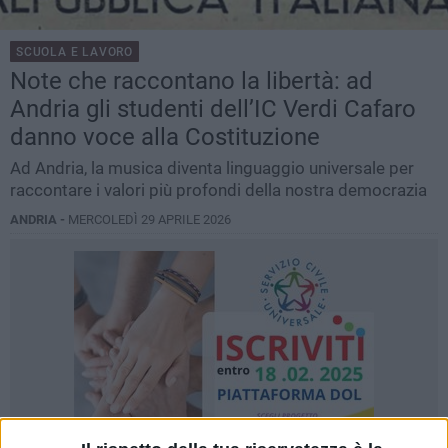
SCUOLA E LAVORO
Note che raccontano la libertà: ad
Andria gli studenti dell’IC Verdi Cafaro
danno voce alla Costituzione
Ad Andria, la musica diventa linguaggio universale per
raccontare i valori più profondi della nostra democrazia
ANDRIA -
MERCOLEDÌ 29 APRILE 2026