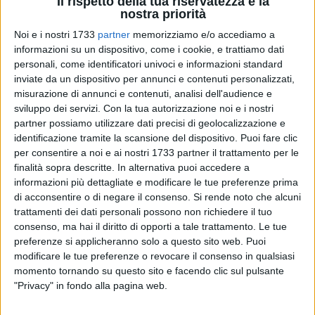
Il rispetto della tua riservatezza è la
nostra priorità
Noi e i nostri 1733
partner
memorizziamo e/o accediamo a
informazioni su un dispositivo, come i cookie, e trattiamo dati
personali, come identificatori univoci e informazioni standard
inviate da un dispositivo per annunci e contenuti personalizzati,
misurazione di annunci e contenuti, analisi dell'audience e
sviluppo dei servizi.
Con la tua autorizzazione noi e i nostri
Ad Andria, la musica diventa linguaggio universale per
partner possiamo utilizzare dati precisi di geolocalizzazione e
raccontare i valori più profondi della nostra democrazia.
identificazione tramite la scansione del dispositivo. Puoi fare clic
per consentire a noi e ai nostri 1733 partner il trattamento per le
Lunedì 4 maggio 2026, presso l'auditorium della Scuola
finalità sopra descritte. In alternativa puoi accedere a
Secondaria "Pasquale Cafaro", gli alunni della scuola
informazioni più dettagliate e modificare le tue preferenze prima
primaria e della scuola secondaria di I grado dell'Istituto
di acconsentire o di negare il consenso.
Si rende noto che alcuni
Comprensivo Verdi-Cafaro porteranno in scena
"Voci di
trattamenti dei dati personali possono non richiedere il tuo
Libertà"
, un intenso percorso musicale alla scoperta della
consenso, ma hai il diritto di opporti a tale trattamento. Le tue
Costituzione italiana.
preferenze si applicheranno solo a questo sito web. Puoi
modificare le tue preferenze o revocare il consenso in qualsiasi
momento tornando su questo sito e facendo clic sul pulsante
"Non si tratta solo di uno spettacolo, ma di un viaggio
"Privacy" in fondo alla pagina web.
emozionale e formativo: le giovani voci interpreteranno,
attraverso musica, parole e suggestioni artistiche, i principi