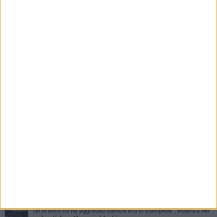
PIÙ LETTI QUESTA SETTIMANA
VENERDÌ 7 AGOSTO
Giovane donna investita all'incrocio tra via Bisceglie e via Mozart
MARTEDÌ 4 AGOSTO
Cattivo odore dall’abitazione, la macabra scoperta: trovato morto
un uomo di 55 anni
MERCOLEDÌ 5 AGOSTO
"Un branco mi ha aggredito mentre ero in stampelle": violenza nei