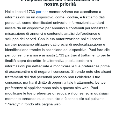
nostra priorità
Noi e i nostri 1733
partner
memorizziamo e/o accediamo a
informazioni su un dispositivo, come i cookie, e trattiamo dati
personali, come identificatori univoci e informazioni standard
inviate da un dispositivo per annunci e contenuti personalizzati,
misurazione di annunci e contenuti, analisi dell'audience e
84
sviluppo dei servizi.
Con la tua autorizzazione noi e i nostri
partner possiamo utilizzare dati precisi di geolocalizzazione e
identificazione tramite la scansione del dispositivo. Puoi fare clic
per consentire a noi e ai nostri 1733 partner il trattamento per le
«Grazie al governo Meloni ed alla legge di Bilancio (n.199 del
finalità sopra descritte. In alternativa puoi accedere a
30/12/2025) arriva una novità di rilievo per le
informazioni più dettagliate e modificare le tue preferenze prima
amministrazioni locali all'articolo 1 (comma 102 e 103).
di acconsentire o di negare il consenso.
Si rende noto che alcuni
Stiamo parlando della regolarizzazione delle posizioni
trattamenti dei dati personali possono non richiedere il tuo
debitorie salvaguardando la tenuta dei bilanci comunali.
consenso, ma hai il diritto di opporti a tale trattamento. Le tue
Mentre l'Amministrazione Bruno sta continuando a
preferenze si applicheranno solo a questo sito web. Puoi
salassare gli andriesi con Tari da record e cartelle pazze che
modificare le tue preferenze o revocare il consenso in qualsiasi
momento tornando su questo sito e facendo clic sul pulsante
creano confusione, noi proponiamo subito di percorrere la
"Privacy" in fondo alla pagina web.
strada della rottamazione dei tributi locali». Queste le parole
del candidato sindaco del centrodestra, Sabino Napolitano,