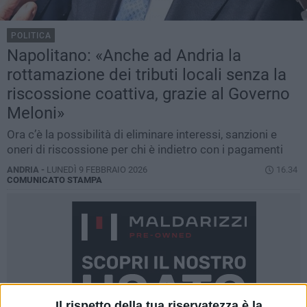
POLITICA
Napolitano: «Anche ad Andria la
rottamazione dei tributi locali senza la
riscossione coattiva, grazie al Governo
Meloni»
Ora c’è la possibilità di eliminare interessi, sanzioni e
oneri di riscossione per chi è indietro con i pagamenti
ANDRIA -
LUNEDÌ 9 FEBBRAIO 2026
16.34
COMUNICATO STAMPA
Il rispetto della tua riservatezza è la