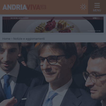
MENU
Home
Notizie e aggiornamenti