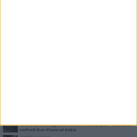
PIÙ LETTI QUESTA SETTIMANA
VENERDÌ 7 AGOSTO
Giovane donna investita all'incrocio tra via Bisceglie e via Mozart
MARTEDÌ 4 AGOSTO
Cattivo odore dall’abitazione, la macabra scoperta: trovato morto
un uomo di 55 anni
MERCOLEDÌ 5 AGOSTO
"Un branco mi ha aggredito mentre ero in stampelle": violenza nei
confronti di un 41enne ad Andria