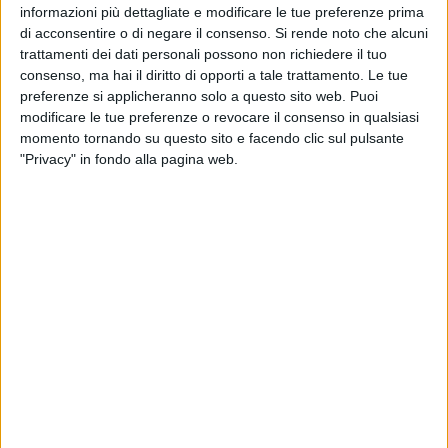
informazioni più dettagliate e modificare le tue preferenze prima
di acconsentire o di negare il consenso.
Si rende noto che alcuni
Sono stati scelti i totem situati su piazzale della stazione
trattamenti dei dati personali possono non richiedere il tuo
perché il commercio necessita innanzitutto di trasporti,
consenso, ma hai il diritto di opporti a tale trattamento. Le tue
collegamenti ma soprattutto dell'incontro delle persone
preferenze si applicheranno solo a questo sito web. Puoi
perché Commercio significa fare rete, sistema.
modificare le tue preferenze o revocare il consenso in qualsiasi
momento tornando su questo sito e facendo clic sul pulsante
"Privacy" in fondo alla pagina web.