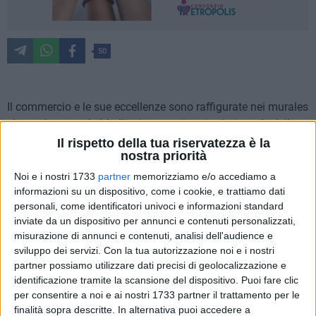
50
Il commercio e le sue eccellenze sono raffigurate nei murales
che andranno ad abbellire i totem situati sul piazzale della
stazione di Trani. Al lavoro ci sono gli artisti guidati
Il rispetto della tua riservatezza è la
nostra priorità
dall'andriese Daniele Geniale.
Noi e i nostri 1733
partner
memorizziamo e/o accediamo a
Le eccellenze sono racchiuse in alcune parole fondamentali
informazioni su un dispositivo, come i cookie, e trattiamo dati
personali, come identificatori univoci e informazioni standard
quali prosperità cultura patrimonio architettura. Sui muri dei
inviate da un dispositivo per annunci e contenuti personalizzati,
totem sono ben visibili immagini come l'abbraccio di un
misurazione di annunci e contenuti, analisi dell'audience e
bambino che tiene in mano un pallone a sua madre.
sviluppo dei servizi.
Con la tua autorizzazione noi e i nostri
partner possiamo utilizzare dati precisi di geolocalizzazione e
Infatti il commercio può garantire i diritti delle persone come
identificazione tramite la scansione del dispositivo. Puoi fare clic
lo stare insieme potersi abbracciare e vivere una vita
per consentire a noi e ai nostri 1733 partner il trattamento per le
dignitosa anche dal punto di vista economico.
finalità sopra descritte. In alternativa puoi accedere a