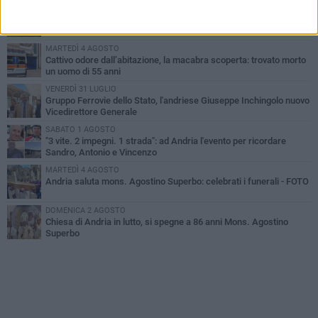
GIOVEDÌ 30 LUGLIO
Scompare prematuramente l'avvocato Beppe Tortora
MARTEDÌ 4 AGOSTO
Cattivo odore dall’abitazione, la macabra scoperta: trovato morto
un uomo di 55 anni
VENERDÌ 31 LUGLIO
Gruppo Ferrovie dello Stato, l'andriese Giuseppe Inchingolo nuovo
Vicedirettore Generale
SABATO 1 AGOSTO
"3 vite. 2 impegni. 1 strada": ad Andria l'evento per ricordare
Sandro, Antonio e Vincenzo
MARTEDÌ 4 AGOSTO
Andria saluta mons. Agostino Superbo: celebrati i funerali - FOTO
DOMENICA 2 AGOSTO
Chiesa di Andria in lutto, si spegne a 86 anni Mons. Agostino
Superbo