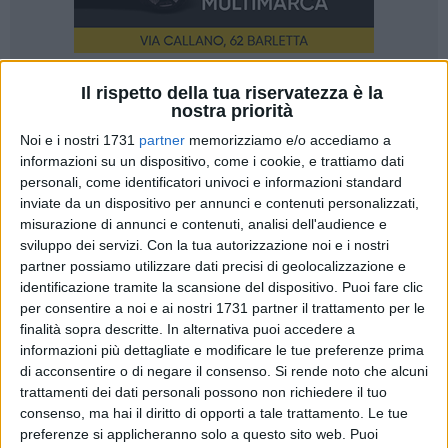
Il rispetto della tua riservatezza è la
6
nostra priorità
Noi e i nostri 1731
partner
memorizziamo e/o accediamo a
informazioni su un dispositivo, come i cookie, e trattiamo dati
La Polizia di Stato, su ordine della Direzione Distrettuale
personali, come identificatori univoci e informazioni standard
Antimafia di Bari ha eseguito un' ordinanza di custodia
inviate da un dispositivo per annunci e contenuti personalizzati,
cautelare in carcere emessa dal GIP di Bari nei confronti di
misurazione di annunci e contenuti, analisi dell'audience e
tre soggetti andriesi presunti responsabili del reato di
sviluppo dei servizi.
Con la tua autorizzazione noi e i nostri
partner possiamo utilizzare dati precisi di geolocalizzazione e
estorsione aggravata dal metodo mafioso perpetrata ai
identificazione tramite la scansione del dispositivo. Puoi fare clic
danni di commercianti locali.
per consentire a noi e ai nostri 1731 partner il trattamento per le
finalità sopra descritte. In alternativa puoi accedere a
informazioni più dettagliate e modificare le tue preferenze prima
Questa mattina, personale del Servizio Centrale Operativo -
di acconsentire o di negare il consenso.
Si rende noto che alcuni
Sezione Investigativa di Bari e della Squadra Mobile di
trattamenti dei dati personali possono non richiedere il tuo
Barletta Andria Trani, ha eseguito un'ordinanza di custodia
consenso, ma hai il diritto di opporti a tale trattamento. Le tue
preferenze si applicheranno solo a questo sito web. Puoi
cautelare in carcere, emessa dal Giudice per le Indagini