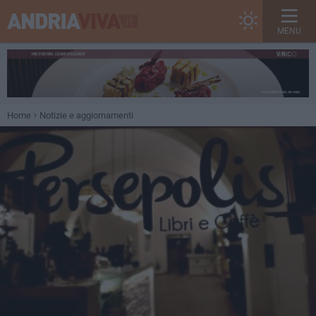
MENU
Home
Notizie e aggiornamenti