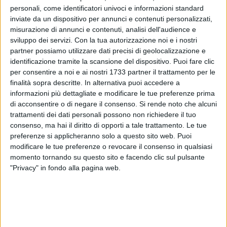
personali, come identificatori univoci e informazioni standard
inviate da un dispositivo per annunci e contenuti personalizzati,
misurazione di annunci e contenuti, analisi dell'audience e
sviluppo dei servizi.
Con la tua autorizzazione noi e i nostri
partner possiamo utilizzare dati precisi di geolocalizzazione e
identificazione tramite la scansione del dispositivo. Puoi fare clic
per consentire a noi e ai nostri 1733 partner il trattamento per le
Domenica 22 Febbraio, alle ore 19.00, presso la libreria
finalità sopra descritte. In alternativa puoi accedere a
Persepolis di Andria, la scrittrice Luana Lamparelli presenta
informazioni più dettagliate e modificare le tue preferenze prima
il suo nuovo libro Piccoli silenzi desiderabili. In un
di acconsentire o di negare il consenso.
Si rende noto che alcuni
susseguirsi di personaggi autentici, con espedienti di volta in
trattamenti dei dati personali possono non richiedere il tuo
volta diversi, le tematiche affrontate dall'autrice sono
consenso, ma hai il diritto di opporti a tale trattamento. Le tue
preferenze si applicheranno solo a questo sito web. Puoi
molteplici. Si riflette sull'amore e sulla morte ed è trattato
modificare le tue preferenze o revocare il consenso in qualsiasi
anche il tema dell'eterna lotta tra gioia e tristezza. L'universo
momento tornando su questo sito e facendo clic sul pulsante
del racconto è costruito tra giochi di corrispondenze e
"Privacy" in fondo alla pagina web.
analogie, triangoli sentimentali e ricordi che riaffiorano,
quotidianità ordinarie e momenti di convivialità.
A moderare la discussione sarà Benedetto Inchingolo. Luana
Lamparelli, oltre che scrittrice, è un' educatrice professionale,