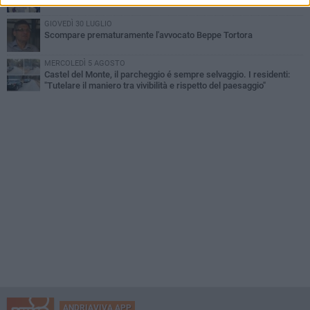
GIOVEDÌ 30 LUGLIO
Scompare prematuramente l'avvocato Beppe Tortora
MERCOLEDÌ 5 AGOSTO
Castel del Monte, il parcheggio é sempre selvaggio. I residenti:
"Tutelare il maniero tra vivibilità e rispetto del paesaggio"
ANDRIAVIVA APP