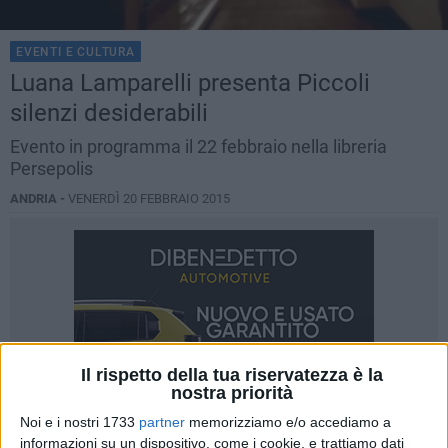
EVENTI E CULTURA
​Luana Lamparelli presenta Piccoli
silenzi desiderabili
Evento in programma il 22 febbraio nella libreria
Persepolis
ANDRIA -
VENERDÌ 20 FEBBRAIO 2015
Il rispetto della tua riservatezza è la
nostra priorità
Noi e i nostri 1733
partner
memorizziamo e/o accediamo a
informazioni su un dispositivo, come i cookie, e trattiamo dati