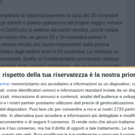
).
completato la registrazione entro la data del 25 novembre
o gli addetti a questa operazione del proprio seggio, versare
il Certificato di elettore del centro sinistra, quindi votare;
ne coloro che, nei giorni 29 e 30 novembre presso il
essersi trovati, per cause indipendenti dalla propria
all'Albo degli elettori entro il 25 novembre. La richiesta va
rovinciale. Spetta al Coordinamento provinciale valutare
endenti dalla volontà dell'elettore, che ne hanno impedito
l 25 novembre, ovvero la preiscrizione on-line. Il
l rispetto della tua riservatezza è la nostra prior
anime, decide se ammettere o meno la registrazione
artner
memorizziamo e/o accediamo a informazioni su un dispositivo, c
ali, come identificatori univoci e informazioni standard inviate da un di
zzati, misurazione di annunci e contenuti, analisi dell'audience e svilupp
NDRIA
i e i nostri partner possiamo utilizzare dati precisi di geolocalizzazione 
del dispositivo. Puoi fare clic per consentire a noi e ai nostri 1733 partn
critte. In alternativa puoi accedere a informazioni più dettagliate e modif
6 AGOSTO 2026
 i nove
Sventato furto di uva da tavola
acconsentire o di negare il consenso.
Si rende noto che alcuni trattamen
può
ad Andria da parte delle Guardie
e il tuo consenso, ma hai il diritto di opporti a tale trattamento. Le tue
Campestri
 questo sito web. Puoi modificare le tue preferenze o revocare il conse