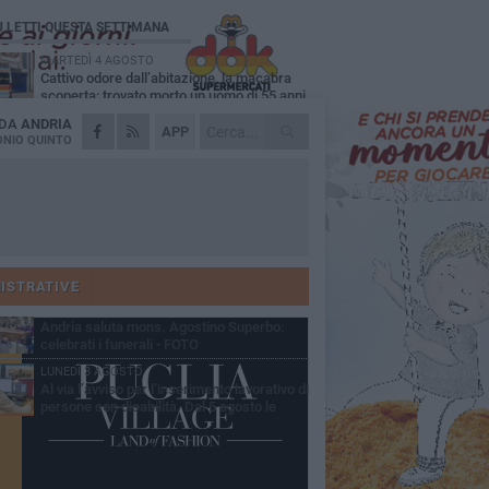
Ù LETTI QUESTA SETTIMANA
MARTEDÌ 4 AGOSTO
Cattivo odore dall’abitazione, la macabra
scoperta: trovato morto un uomo di 55 anni
 DA
ANDRIA
SABATO 1 AGOSTO
APP
"3 vite. 2 impegni. 1 strada": ad Andria
NIO QUINTO
l'evento per ricordare Sandro, Antonio e
ncenzo
MERCOLEDÌ 5 AGOSTO
"Un branco mi ha aggredito mentre ero in
stampelle": violenza nei confronti di un
enne ad Andria
GIOVEDÌ 30 LUGLIO
Scompare prematuramente l'avvocato
Beppe Tortora
ISTRATIVE
MARTEDÌ 4 AGOSTO
Andria saluta mons. Agostino Superbo:
celebrati i funerali - FOTO
LUNEDÌ 3 AGOSTO
Al via l’avviso per l’inserimento lavorativo di
persone con disabilità. Dal 5 agosto le
mande