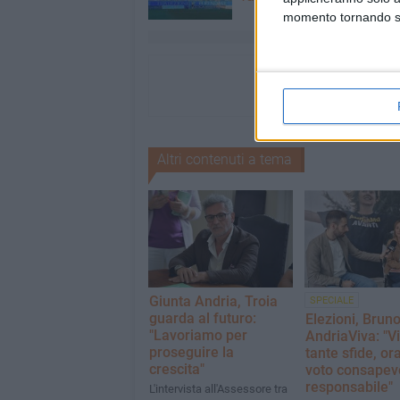
momento tornando su 
Altri contenuti a tema
Giunta Andria, Troia
SPECIALE
guarda al futuro:
Elezioni, Brun
"Lavoriamo per
AndriaViva: "V
proseguire la
tante sfide, or
crescita"
voto consapev
responsabile"
L'intervista all'Assessore tra