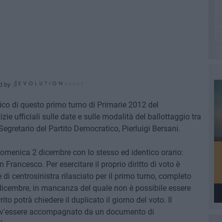
d by
itico di questo primo turno di Primarie 2012 del
zie ufficiali sulle date e sulle modalità del ballottaggio tra
 Segretario del Partito Democratico, Pierluigi Bersani.
n domenica 2 dicembre con lo stesso ed identico orario:
n Francesco. Per esercitare il proprio diritto di voto è
re di centrosinistra rilasciato per il primo turno, completo
2 dicembre, in mancanza del quale non è possibile essere
o potrà chiedere il duplicato il giorno del voto. Il
a dev'essere accompagnato da un documento di