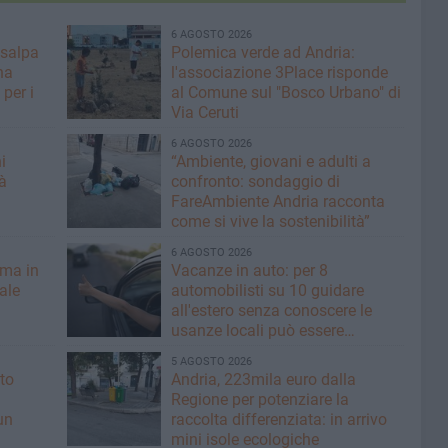
6 AGOSTO 2026
 salpa
Polemica verde ad Andria:
na
l'associazione 3Place risponde
per i
al Comune sul "Bosco Urbano" di
Via Ceruti
6 AGOSTO 2026
i
“Ambiente, giovani e adulti a
à
confronto: sondaggio di
FareAmbiente Andria racconta
come si vive la sostenibilità”
6 AGOSTO 2026
rma in
Vacanze in auto: per 8
nale
automobilisti su 10 guidare
all'estero senza conoscere le
usanze locali può essere
rischioso
5 AGOSTO 2026
to
Andria, 223mila euro dalla
Regione per potenziare la
un
raccolta differenziata: in arrivo
mini isole ecologiche