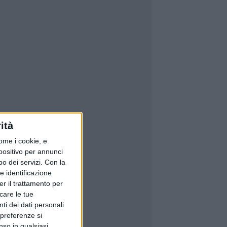
ità
ome i cookie, e
spositivo per annunci
o dei servizi.
Con la
e identificazione
er il trattamento per
icare le tue
ti dei dati personali
 preferenze si
nso in qualsiasi