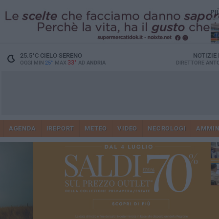
PI
25.5
°C
CIELO SERENO
NOTIZIE
33°
OGGI MIN
25°
MAX
AD
ANDRIA
DIRETTORE
ANTO
Vi
41
AGENDA
IREPORT
METEO
VIDEO
NECROLOGI
AMMIN
do