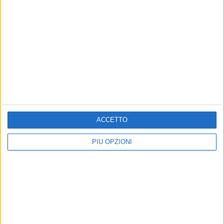
ACCETTO
PIÙ OPZIONI
Altri contenuti a tema