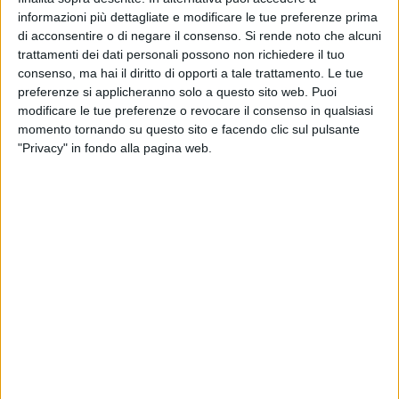
Dopo aver conseguito il diploma di perito industriale, lavora
informazioni più dettagliate e modificare le tue preferenze prima
presso i Telefoni di Stato per alcuni anni a Catanzaro, in
di acconsentire o di negare il consenso.
Si rende noto che alcuni
seguito per la Telecom a Bari e ad Andria.
trattamenti dei dati personali possono non richiedere il tuo
consenso, ma hai il diritto di opporti a tale trattamento. Le tue
preferenze si applicheranno solo a questo sito web. Puoi
La passione per il teatro si manifesta sin da piccolo,
modificare le tue preferenze o revocare il consenso in qualsiasi
partecipando alle rappresentazioni sacre nella parrocchia di
momento tornando su questo sito e facendo clic sul pulsante
san Francesco d'Assisi e nell'Oratorio Salesiano e
"Privacy" in fondo alla pagina web.
proseguendo negli anni giovanili nella Compagnia Teatrale
Andriese.
L'impegno come attore nell'Associazione Libera
Filodrammatica Andriese (ALFA) dove debutta nel 1978.
Numerose sono le commedie, tra cui la nostra U Masciar.
Dai racconti di una delle carissime figlie Maria Ieva, egli
desiderava frequentare il liceo classico proprio per la
passione della scrittura, ma suo padre lo indirizzò alla
scuola industriale per uno sbocco sul lavoro. Anche in quella
scuola si dilettava nella composizione di testi che
allietavano i suoi compagni.
Il ricordo di Mimì continua ad essere vivo attraverso le sue