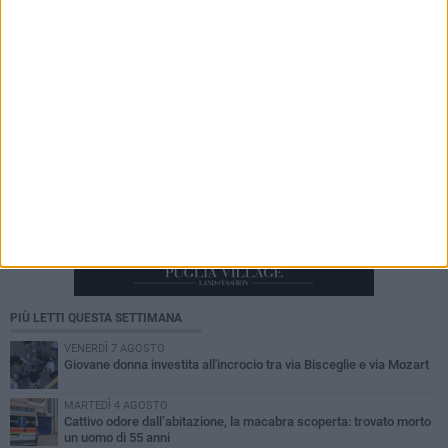
Comandante Quinto
PIÙ LETTI QUESTA SETTIMANA
VENERDÌ 7 AGOSTO
Giovane donna investita all'incrocio tra via Bisceglie e via Mozart
MARTEDÌ 4 AGOSTO
Cattivo odore dall’abitazione, la macabra scoperta: trovato morto
un uomo di 55 anni