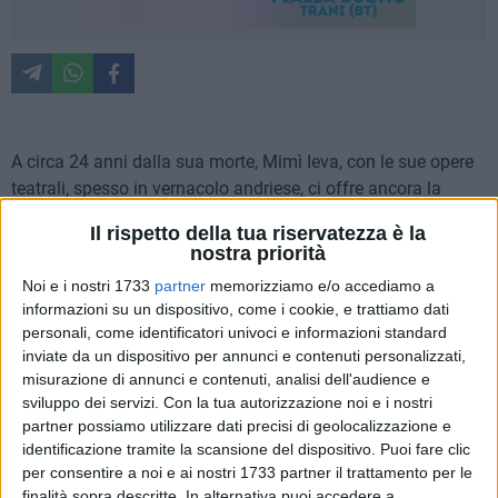
A circa 24 anni dalla sua morte, Mimì Ieva, con le sue opere
teatrali, spesso in vernacolo andriese, ci offre ancora la
possibilità di sorridere e di riflettere sugli avvenimenti della
Il rispetto della tua riservatezza è la
nostra vita. La ricerca delle espressioni particolari, il dialetto
nostra priorità
nelle forme più antiche e allo stesso tempo veritiere di una
Noi e i nostri 1733
partner
memorizziamo e/o accediamo a
saggia tradizione popolare arricchisce lo spettacolo. Alcune
informazioni su un dispositivo, come i cookie, e trattiamo dati
famiglie della
parrocchia di San Riccardo
, nel quartiere di
personali, come identificatori univoci e informazioni standard
san Valentino ad Andria, si stanno cimentando nel portare a
inviate da un dispositivo per annunci e contenuti personalizzati,
teatro,(
domenica 12 aprile ore 20- sabato 18 aprile ore
misurazione di annunci e contenuti, analisi dell'audience e
20.30 e domenica 19 aprile ore 20
) per tutti coloro che
sviluppo dei servizi.
Con la tua autorizzazione noi e i nostri
partner possiamo utilizzare dati precisi di geolocalizzazione e
desiderano partecipare,
la commedia "U Masciar" –
colui che
identificazione tramite la scansione del dispositivo. Puoi fare clic
fa la magia-
pensata e scritta da Mimì Ieva.
Scrittore e
per consentire a noi e ai nostri 1733 partner il trattamento per le
attore andriese nato ad Andria nel 1946 e morto nel 2002.
finalità sopra descritte. In alternativa puoi accedere a