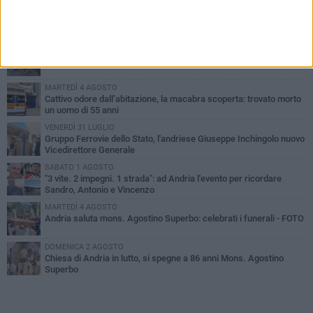
PIÙ LETTI QUESTA SETTIMANA
GIOVEDÌ 30 LUGLIO
Scompare prematuramente l'avvocato Beppe Tortora
MARTEDÌ 4 AGOSTO
Cattivo odore dall’abitazione, la macabra scoperta: trovato morto
un uomo di 55 anni
VENERDÌ 31 LUGLIO
Gruppo Ferrovie dello Stato, l'andriese Giuseppe Inchingolo nuovo
Vicedirettore Generale
SABATO 1 AGOSTO
"3 vite. 2 impegni. 1 strada": ad Andria l'evento per ricordare
Sandro, Antonio e Vincenzo
MARTEDÌ 4 AGOSTO
Andria saluta mons. Agostino Superbo: celebrati i funerali - FOTO
DOMENICA 2 AGOSTO
Chiesa di Andria in lutto, si spegne a 86 anni Mons. Agostino
Superbo