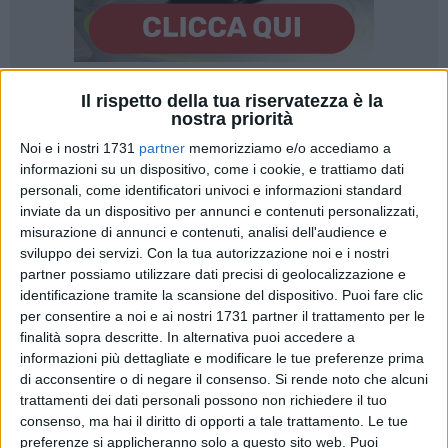
Il rispetto della tua riservatezza è la
20
nostra priorità
Noi e i nostri 1731
partner
memorizziamo e/o accediamo a
informazioni su un dispositivo, come i cookie, e trattiamo dati
La Puglia brucia con 6 incendi su 10 che sono colpa
personali, come identificatori univoci e informazioni standard
dell'uomo spesso all'opera con un vero e proprio disegno
inviate da un dispositivo per annunci e contenuti personalizzati,
criminale per incenerire migliaia di ettari di boschi, campi e
misurazione di annunci e contenuti, analisi dell'audience e
macchia mediterranea facendo salire il conto dei danni
sviluppo dei servizi.
Con la tua autorizzazione noi e i nostri
partner possiamo utilizzare dati precisi di geolocalizzazione e
all'ambiente, all'economia, al lavoro e al turismo. E' quanto
identificazione tramite la scansione del dispositivo. Puoi fare clic
denuncia Coldiretti Puglia, in relazione all'ennesimo incendio
per consentire a noi e ai nostri 1731 partner il trattamento per le
di un canneto nella palude Frattarolo, a ridosso dell'oasi
finalità sopra descritte. In alternativa puoi accedere a
Lago Salso, a sud di Manfredonia, già colpita da un vasto
informazioni più dettagliate e modificare le tue preferenze prima
incendio nei giorni scorsi.
di acconsentire o di negare il consenso.
Si rende noto che alcuni
trattamenti dei dati personali possono non richiedere il tuo
In Capitanata sono andati in fumo già oltre 2000 di
consenso, ma hai il diritto di opporti a tale trattamento. Le tue
preferenze si applicheranno solo a questo sito web. Puoi
vegetazione, con il rischio incendi che aumenta anche a