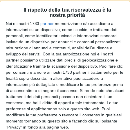
Il rispetto della tua riservatezza è la
nostra priorità
Noi e i nostri 1733
partner
memorizziamo e/o accediamo a
11
informazioni su un dispositivo, come i cookie, e trattiamo dati
personali, come identificatori univoci e informazioni standard
inviate da un dispositivo per annunci e contenuti personalizzati,
misurazione di annunci e contenuti, analisi dell'audience e
Società civile ed istituzioni, insieme nella squadra per
sviluppo dei servizi.
Con la tua autorizzazione noi e i nostri
antonomasia che si chiama Stato. Il medico oncologo Dino
partner possiamo utilizzare dati precisi di geolocalizzazione e
Leonetti, in compagnia di numerosi rappresentati di
identificazione tramite la scansione del dispositivo. Puoi fare clic
associazioni cittadine, tutte impegnate nel sociale, ha
per consentire a noi e ai nostri 1733 partner il trattamento per le
incontrato il Questore Roberto Pellicone.
finalità sopra descritte. In alternativa puoi accedere a
informazioni più dettagliate e modificare le tue preferenze prima
"Una persona gentile, accogliente, molto attenta all'ascolto e
di acconsentire o di negare il consenso.
Si rende noto che alcuni
trattamenti dei dati personali possono non richiedere il tuo
aperta al territorio e una struttura piena di luce, ordine,
consenso, ma hai il diritto di opporti a tale trattamento. Le tue
delicatezza. Il questore e la questura della provincia BAT.
preferenze si applicheranno solo a questo sito web. Puoi
Avevo chiesto un incontro per poter ringraziare
modificare le tue preferenze o revocare il consenso in qualsiasi
personalmente quanto viene fatto a beneficio della nostra
momento tornando su questo sito e facendo clic sul pulsante
comunità e sono stato affiancato dalla presidente di In
"Privacy" in fondo alla pagina web.