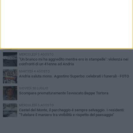
PIÙ LETTI QUESTA SETTIMANA
VENERDÌ 7 AGOSTO
Giovane donna investita all'incrocio tra via Bisceglie e via Mozart
MARTEDÌ 4 AGOSTO
Cattivo odore dall’abitazione, la macabra scoperta: trovato morto
un uomo di 55 anni
MERCOLEDÌ 5 AGOSTO
"Un branco mi ha aggredito mentre ero in stampelle": violenza nei
confronti di un 41enne ad Andria
MARTEDÌ 4 AGOSTO
Andria saluta mons. Agostino Superbo: celebrati i funerali - FOTO
GIOVEDÌ 30 LUGLIO
Scompare prematuramente l'avvocato Beppe Tortora
MERCOLEDÌ 5 AGOSTO
Castel del Monte, il parcheggio é sempre selvaggio. I residenti:
"Tutelare il maniero tra vivibilità e rispetto del paesaggio"