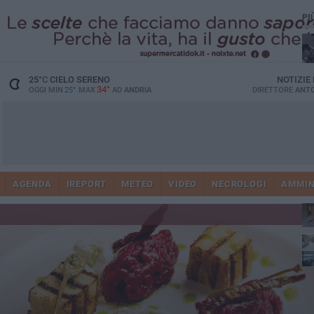
PI
25
°C
CIELO SERENO
NOTIZIE
34°
OGGI MIN
25°
MAX
AD
ANDRIA
DIRETTORE
ANTO
41
AGENDA
IREPORT
METEO
VIDEO
NECROLOGI
AMMIN
tra