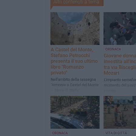
Altri contenuti a tema
A Castel del Monte,
CRONACA
Stefano Petrocchi
Giovane donn
presenta il suo ultimo
investita all'in
libro "Romanzo
tra via Biscegli
privato"
Mozart
Nell'ambito della rassegna
L'impianto semafor
"Armonie a Castel del Monte
momento del sinist
– Storie di Stelle"
spento
CRONACA
VITA DI CITTÀ