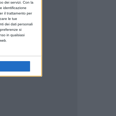
o dei servizi.
Con la
e identificazione
er il trattamento per
icare le tue
ti dei dati personali
 preferenze si
nso in qualsiasi
 web.