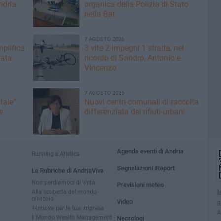
ndria
organica della Polizia di Stato
nella Bat
7 AGOSTO 2026
plifica
3 vite 2 impegni 1 strada, nel
mata
ricordo di Sandro, Antonio e
Vincenzo
7 AGOSTO 2026
tale”
Nuovi centri comunali di raccolta
e
differenziata dei rifiuti urbani
Agenda eventi di Andria
Running e Atletica
Segnalazioni iReport
Le Rubriche di AndriaViva
Non perdiamoci di vista
Previsioni meteo
Alla scoperta del mondo
I
olivicolo
Video
R
T-innova per la tua impresa
A
Il Mondo Wealth Management
Necrologi