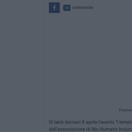
35
CONDIVISIONI
Powere
Si terrà domani 8 aprile l'evento "I templa
dall'associazione Hi Nic Human's Incluc