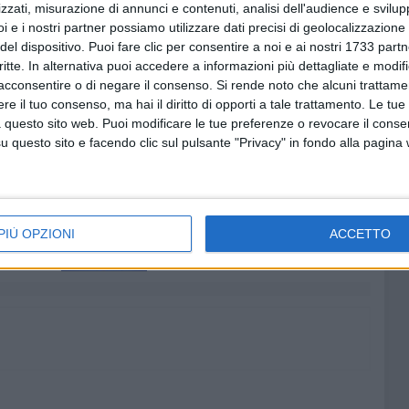
zzati, misurazione di annunci e contenuti, analisi dell'audience e svilupp
 con veri capolavori artistici ricreando scenografie ed
i e i nostri partner possiamo utilizzare dati precisi di geolocalizzazione 
da cornice al convegno.
del dispositivo. Puoi fare clic per consentire a noi e ai nostri 1733 partn
tività di critico d'arte e storico della letteratura, farà anche
critte. In alternativa puoi accedere a informazioni più dettagliate e modif
diretto delle fonti artistiche e letterarie nella didattica
acconsentire o di negare il consenso.
Si rende noto che alcuni trattamen
e il tuo consenso, ma hai il diritto di opporti a tale trattamento. Le tue
 questo sito web. Puoi modificare le tue preferenze o revocare il conse
questo sito e facendo clic sul pulsante "Privacy" in fondo alla pagina
CENTRO STORICO ANDRIA
APS HINIC DI ANDRIA
7 AGOSTO 2026
ano
Fidelis Andria, c'è il rinnovo:
 ultimo
Vincenzo Tagliarino ha firmato
PIÙ OPZIONI
ACCETTO
un biennale