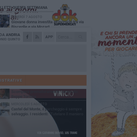
Ù LETTI QUESTA SETTIMANA
VENERDÌ 7 AGOSTO
Giovane donna investita all'incrocio tra via
Bisceglie e via Mozart
 DA
ANDRIA
MARTEDÌ 4 AGOSTO
APP
Cattivo odore dall’abitazione, la macabra
NIO QUINTO
scoperta: trovato morto un uomo di 55 anni
MERCOLEDÌ 5 AGOSTO
"Un branco mi ha aggredito mentre ero in
stampelle": violenza nei confronti di un
enne ad Andria
MARTEDÌ 4 AGOSTO
Andria saluta mons. Agostino Superbo:
celebrati i funerali - FOTO
ISTRATIVE
GIOVEDÌ 30 LUGLIO
Scompare prematuramente l'avvocato
Beppe Tortora
MERCOLEDÌ 5 AGOSTO
Castel del Monte, il parcheggio é sempre
selvaggio. I residenti: "Tutelare il maniero
 vivibilità e rispetto del paesaggio"