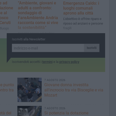
e ad
“Ambiente, giovani e
Emergenza Caldo: i
ciazione
adulti a confronto:
luoghi comunali
e al
sondaggio di
aprono alla città
osco
FareAmbiente Andria
L'obiettivo è offrire riparo e
Ceruti
racconta come si vive
riposo ad anziani e persone
la sostenibilità”
fragili
alluogo
Servizio Igiene ad Andria:
circa il 72% ritiene che il
Iscriviti alla Newsletter
servizio non sia
soddisfacente
Iscriviti
Iscrivendoti accetti i
termini
e la
privacy policy
7 AGOSTO 2026
he punto
Giovane donna investita
ntro tra
all'incrocio tra via Bisceglie e via
Mozart
7 AGOSTO 2026
età del
Si potenzia la dotazione