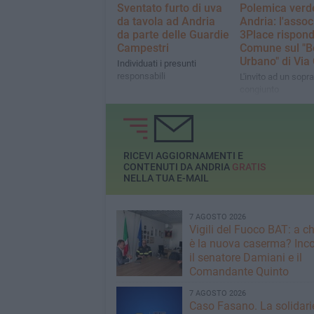
Sventato furto di uva
Polemica verd
da tavola ad Andria
Andria: l'asso
da parte delle Guardie
3Place rispond
Campestri
Comune sul "B
Urbano" di Via 
Individuati i presunti
responsabili
L'invito ad un sopr
congiunto
RICEVI AGGIORNAMENTI E
CONTENUTI DA ANDRIA
GRATIS
NELLA TUA E-MAIL
7 AGOSTO 2026
​Vigili del Fuoco BAT: a c
è la nuova caserma? Inco
il senatore Damiani e il
Comandante Quinto
7 AGOSTO 2026
Caso Fasano. La solidari