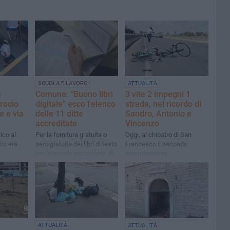
SCUOLA E LAVORO
ATTUALITÀ
a
Comune: “Buono libri
3 vite 2 impegni 1
crocio
digitale” ecco l'elenco
strada, nel ricordo di
e e via
delle 11 ditte
Sandro, Antonio e
accreditate
Vincenzo
ico al
Per la fornitura gratuita o
Oggi, al chiostro di San
ro era
semigratuita dei libri di testo
Francesco il secondo
per le scuole secondarie di
appuntamento
1° e di 2° grado A.S.
2026/2027
ATTUALITÀ
ATTUALITÀ