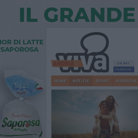
34.941
FANPAGE
HOME
NOTIZIE
SPORT
RUBRICHE