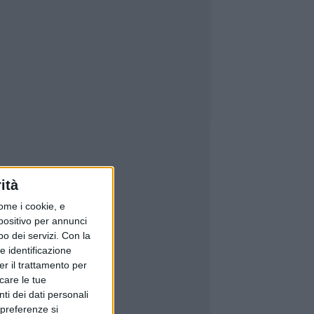
ità
ome i cookie, e
spositivo per annunci
o dei servizi.
Con la
e identificazione
er il trattamento per
icare le tue
ti dei dati personali
 preferenze si