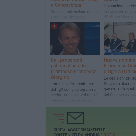
e Conoscenza”
ll giornalista andri
in video con un p
Con una motivazione che ne
di informazione e
sottolinea l'impegno
approfondimento
professionale, etico e
1
sociale
Rai, presentati i
Nuove nomine 
palinsesti in cda:
Francesco Gio
promosso Francesco
dirigerà l'Uffic
Giorgino
Le decisioni dell'a
Sergio su alcune di
Torna in tv l'ex conduttore
genere, sulle quali 
del Tg1 con un programma
del Cda non è vinc
inedito, con ogni probabilità
nella seconda serata del
lunedì
RICEVI AGGIORNAMENTI E
CONTENUTI DA ANDRIA
GRATIS