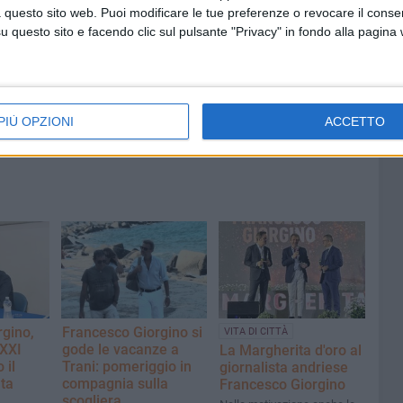
può
ad Andria da parte delle Guardie
 questo sito web. Puoi modificare le tue preferenze o revocare il conse
Campestri
questo sito e facendo clic sul pulsante "Privacy" in fondo alla pagina
PIÙ OPZIONI
ACCETTO
gino,
Francesco Giorgino si
VITA DI CITTÀ
"XXI
gode le vacanze a
La Margherita d'oro al
 il
Trani: pomeriggio in
giornalista andriese
ta
compagnia sulla
Francesco Giorgino
scogliera