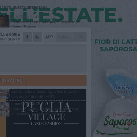
Ù LETTI QUESTA SETTIMANA
GIOVEDÌ 30 LUGLIO
Scompare prematuramente l'avvocato
Beppe Tortora
 DA
ANDRIA
MARTEDÌ 4 AGOSTO
APP
Cattivo odore dall’abitazione, la macabra
NIO QUINTO
scoperta: trovato morto un uomo di 55 anni
VENERDÌ 31 LUGLIO
Gruppo Ferrovie dello Stato, l'andriese
Giuseppe Inchingolo nuovo Vicedirettore
nerale
SABATO 1 AGOSTO
"3 vite. 2 impegni. 1 strada": ad Andria
l'evento per ricordare Sandro, Antonio e
ISTRATIVE
ncenzo
MARTEDÌ 4 AGOSTO
Andria saluta mons. Agostino Superbo:
celebrati i funerali - FOTO
DOMENICA 2 AGOSTO
Chiesa di Andria in lutto, si spegne a 86
anni Mons. Agostino Superbo