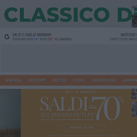
PI
28.5
°C
CIELO SERENO
NOTIZIE
33°
DOMANI MIN
24°
MAX
AD
ANDRIA
DIRETTORE
ANTO
Ge
AGENDA
IREPORT
METEO
VIDEO
NECROLOGI
AMMIN
Vi