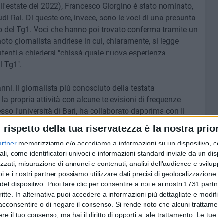
ell'estate del 2022), Francesco Giorgino è stato nominato,
tudi Rai. Di queste ore, invece, sono le voci di una presunta
 del Tg1. Voci che hanno poi trovato conferma tramite un
oto giornalista andriese in cui, chiaramente, si legge
 utenti a chiedersi "chissà quale nuova esperienza
l Tg1".
ni, il giornalista più conosciuto della testata
o la propria attività con alcune televisioni di frequenze
sso l'università di Bari, ha collaborato dapprima con Il
91 in Rai. Negli anni 2000 diventa volto del Tg1,
l rispetto della tua riservatezza è la nostra prior
quella delle 20:00. E' stato docente a contratto presso la
artner
memorizziamo e/o accediamo a informazioni su un dispositivo, c
 de La Sapienza di Roma e dal 2013 è professore della
ali, come identificatori univoci e informazioni standard inviate da un di
 Roma.
zzati, misurazione di annunci e contenuti, analisi dell'audience e svilupp
i e i nostri partner possiamo utilizzare dati precisi di geolocalizzazione 
del dispositivo. Puoi fare clic per consentire a noi e ai nostri 1731 partn
critte. In alternativa puoi accedere a informazioni più dettagliate e modif
acconsentire o di negare il consenso.
6 AGOSTO 2026
Si rende noto che alcuni trattamen
 i nove
Sventato furto di uva da tavola
e il tuo consenso, ma hai il diritto di opporti a tale trattamento. Le tue