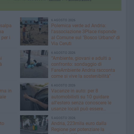
6 AGOSTO 2026
 salpa
Polemica verde ad Andria:
na
l'associazione 3Place risponde
per i
al Comune sul "Bosco Urbano" di
Via Ceruti
6 AGOSTO 2026
i
“Ambiente, giovani e adulti a
à
confronto: sondaggio di
FareAmbiente Andria racconta
come si vive la sostenibilità”
6 AGOSTO 2026
rma in
Vacanze in auto: per 8
nale
automobilisti su 10 guidare
all'estero senza conoscere le
usanze locali può essere
rischioso
5 AGOSTO 2026
to
Andria, 223mila euro dalla
Regione per potenziare la