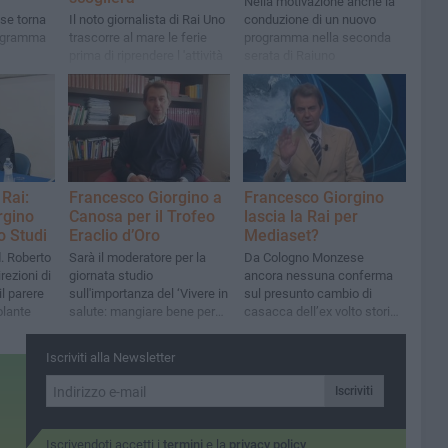
Nella motivazione anche la
ese torna
Il noto giornalista di Rai Uno
conduzione di un nuovo
rogramma
trascorre al mare le ferie
programma nella seconda
prima di riprendere l 'attività
serata di Raiuno
Rai:
Francesco Giorgino a
Francesco Giorgino
rgino
Canosa per il Trofeo
lascia la Rai per
io Studi
Eraclio d’Oro
Mediaset?
d. Roberto
Sarà il moderatore per la
Da Cologno Monzese
rezioni di
giornata studio
ancora nessuna conferma
il parere
sull'importanza del ‘Vivere in
sul presunto cambio di
olante
salute: mangiare bene per
casacca dell’ex volto storico
stare bene’
del Tg1
Iscriviti alla Newsletter
Iscriviti
Iscrivendoti accetti i
termini
e la
privacy policy