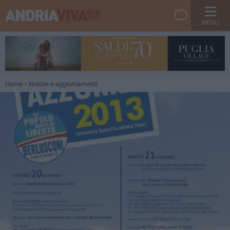
MENU
Home
Notizie e aggiornamenti