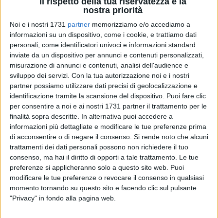
Il rispetto della tua riservatezza è la
nostra priorità
Noi e i nostri 1731
partner
memorizziamo e/o accediamo a
informazioni su un dispositivo, come i cookie, e trattiamo dati
personali, come identificatori univoci e informazioni standard
inviate da un dispositivo per annunci e contenuti personalizzati,
misurazione di annunci e contenuti, analisi dell'audience e
Si terrà ad Andria, presso l'Anfiteatro della Villa Comunale
sviluppo dei servizi.
Con la tua autorizzazione noi e i nostri
"Giuseppe Marano", la Festa Azzurra del Popolo della Libertà
partner possiamo utilizzare dati precisi di geolocalizzazione e
della provincia di Barletta-Andria-Trani. Da venerdì 20 a
identificazione tramite la scansione del dispositivo. Puoi fare clic
sabato 21 settembre, ci saranno due giorni di dibattiti
per consentire a noi e ai nostri 1731 partner il trattamento per le
sull'attuale situazione politica del Paese, con autorevoli
finalità sopra descritte. In alternativa puoi accedere a
informazioni più dettagliate e modificare le tue preferenze prima
esponenti nazionali, regionali e provinciali del PdL e di altre
di acconsentire o di negare il consenso.
Si rende noto che alcuni
forze politiche oltre ad approfondimenti sugli argomenti più
trattamenti dei dati personali possono non richiedere il tuo
importanti che riguardano il territorio pugliese e la sesta
consenso, ma hai il diritto di opporti a tale trattamento. Le tue
provincia in particolare.
preferenze si applicheranno solo a questo sito web. Puoi
modificare le tue preferenze o revocare il consenso in qualsiasi
«La celebrazione della Festa Azzurra nel nostro territorio - ha
momento tornando su questo sito e facendo clic sul pulsante
commentato il Coordinatore provinciale Pdl Bat On.
"Privacy" in fondo alla pagina web.
Benedetto FUCCI – vuole rappresentare una occasione di