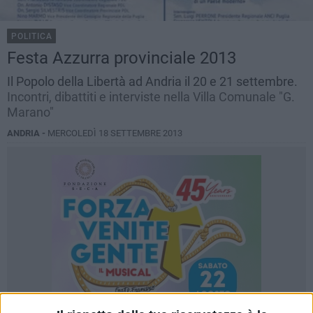
POLITICA
Festa Azzurra provinciale 2013
Il Popolo della Libertà ad Andria il 20 e 21 settembre.
Incontri, dibattiti e interviste nella Villa Comunale "G.
Marano"
ANDRIA -
MERCOLEDÌ 18 SETTEMBRE 2013