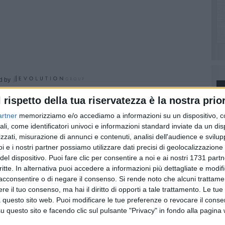
d by
l rispetto della tua riservatezza è la nostra prior
3, che si svolgeranno i prossimi 24 e 25 febbraio, il
l 31/01/2013, ha disposto la sospensione delle attività
artner
memorizziamo e/o accediamo a informazioni su un dispositivo, c
 e materne andriesi sedi di sezioni elettorali. La
ali, come identificatori univoci e informazioni standard inviate da un di
nerdì 22 febbraio e terminerà alle ore 22,00 di martedì 26
zzati, misurazione di annunci e contenuti, analisi dell'audience e svilupp
i e i nostri partner possiamo utilizzare dati precisi di geolocalizzazione 
di ogni attività compatibile e non didattica negli altri
del dispositivo. Puoi fare clic per consentire a noi e ai nostri 1731 partn
febbraio 2013.
critte. In alternativa puoi accedere a informazioni più dettagliate e modif
acconsentire o di negare il consenso.
Si rende noto che alcuni trattamen
www.comune.andria.bt.it, nel banner delle Elezioni
e il tuo consenso, ma hai il diritto di opporti a tale trattamento. Le tue
 questo sito web. Puoi modificare le tue preferenze o revocare il conse
questo sito e facendo clic sul pulsante "Privacy" in fondo alla pagina
PI