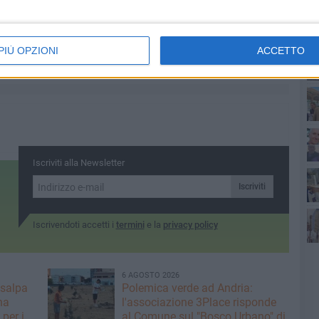
6 AGOSTO 2026
 i nove
Sventato furto di uva da tavola
può
ad Andria da parte delle Guardie
PIÙ OPZIONI
ACCETTO
Campestri
Ge
Iscriviti alla Newsletter
Vi
Iscriviti
Iscrivendoti accetti i
termini
e la
privacy policy
6 AGOSTO 2026
 salpa
Polemica verde ad Andria:
na
l'associazione 3Place risponde
per i
al Comune sul "Bosco Urbano" di