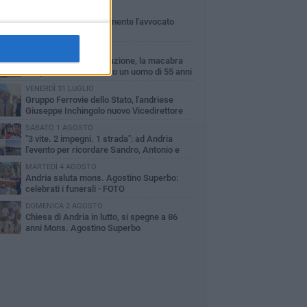
GIOVEDÌ 30 LUGLIO
Scompare prematuramente l'avvocato
Beppe Tortora
MARTEDÌ 4 AGOSTO
Cattivo odore dall’abitazione, la macabra
scoperta: trovato morto un uomo di 55 anni
VENERDÌ 31 LUGLIO
Gruppo Ferrovie dello Stato, l'andriese
Giuseppe Inchingolo nuovo Vicedirettore
nerale
SABATO 1 AGOSTO
"3 vite. 2 impegni. 1 strada": ad Andria
l'evento per ricordare Sandro, Antonio e
ncenzo
MARTEDÌ 4 AGOSTO
Andria saluta mons. Agostino Superbo:
celebrati i funerali - FOTO
DOMENICA 2 AGOSTO
Chiesa di Andria in lutto, si spegne a 86
anni Mons. Agostino Superbo