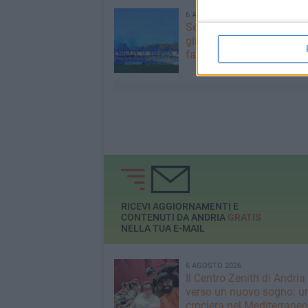
6 AGOSTO 2026
Serie D 2026/27: resi noti
gironi. Fidelis Andria, si 
fare...
RICEVI AGGIORNAMENTI E
CONTENUTI DA ANDRIA
GRATIS
NELLA TUA E-MAIL
6 AGOSTO 2026
Il Centro Zenith di Andria
verso un nuovo sogno: u
crociera nel Mediterraneo 