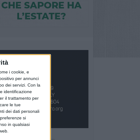
ità
ome i cookie, e
spositivo per annunci
o dei servizi.
Con la
e identificazione
er il trattamento per
icare le tue
ti dei dati personali
 preferenze si
nso in qualsiasi
 web.
Ù LETTI QUESTA SETTIMANA