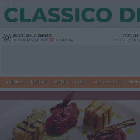
30.5
°C
CIELO SERENO
NOTIZIE
33°
DOMANI MIN
24°
MAX
AD
ANDRIA
DIRETTORE
ANTO
AGENDA
IREPORT
METEO
VIDEO
NECROLOGI
AMMIN