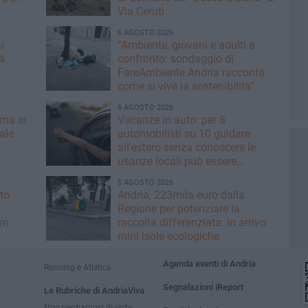
Via Ceruti
6 AGOSTO 2026
i
“Ambiente, giovani e adulti a
à
confronto: sondaggio di
FareAmbiente Andria racconta
come si vive la sostenibilità”
6 AGOSTO 2026
rma in
Vacanze in auto: per 8
nale
automobilisti su 10 guidare
all'estero senza conoscere le
usanze locali può essere
rischioso
5 AGOSTO 2026
to
Andria, 223mila euro dalla
Regione per potenziare la
un
raccolta differenziata: in arrivo
mini isole ecologiche
Agenda eventi di Andria
Running e Atletica
Segnalazioni iReport
Le Rubriche di AndriaViva
Non perdiamoci di vista