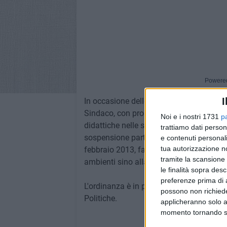
Powere
I
In occasione delle Elezioni Politiche 201
Sindaco, con propria ordinanza n. 79 de
Noi e i nostri 1731
p
didattiche nelle scuole medie, elementari
trattiamo dati person
sospensione partirà dalle ore 14,00 di ve
e contenuti personali
tua autorizzazione no
febbraio 2013, fatta salva la possibilità 
tramite la scansione 
ambienti sino alla serata di venerdì 22 
le finalità sopra des
preferenze prima di 
L'ordinanza è in pubblicazione sul sito 
possono non richieder
Politiche.
applicheranno solo a
momento tornando su 