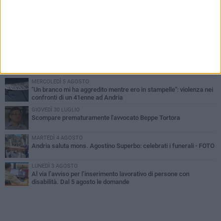
PIÙ LETTI QUESTA SETTIMANA
MARTEDÌ 4 AGOSTO
Cattivo odore dall’abitazione, la macabra scoperta: trovato morto
un uomo di 55 anni
SABATO 1 AGOSTO
"3 vite. 2 impegni. 1 strada": ad Andria l'evento per ricordare
Sandro, Antonio e Vincenzo
MERCOLEDÌ 5 AGOSTO
"Un branco mi ha aggredito mentre ero in stampelle": violenza nei
confronti di un 41enne ad Andria
GIOVEDÌ 30 LUGLIO
Scompare prematuramente l'avvocato Beppe Tortora
MARTEDÌ 4 AGOSTO
Andria saluta mons. Agostino Superbo: celebrati i funerali - FOTO
LUNEDÌ 3 AGOSTO
Al via l’avviso per l’inserimento lavorativo di persone con
disabilità. Dal 5 agosto le domande