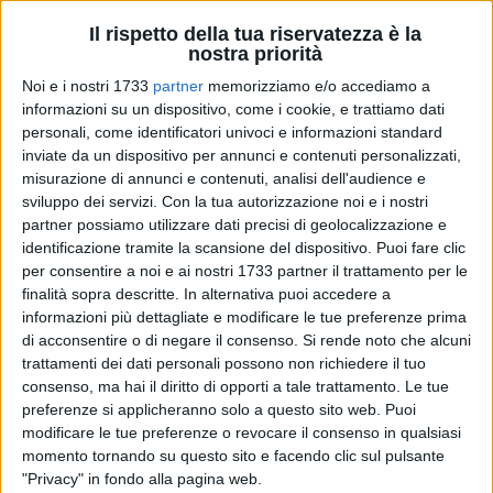
Il rispetto della tua riservatezza è la
nostra priorità
Noi e i nostri 1733
partner
memorizziamo e/o accediamo a
19
informazioni su un dispositivo, come i cookie, e trattiamo dati
personali, come identificatori univoci e informazioni standard
inviate da un dispositivo per annunci e contenuti personalizzati,
misurazione di annunci e contenuti, analisi dell'audience e
Grande entusiasmo per la comunità scolastica cittadina, per
sviluppo dei servizi.
Con la tua autorizzazione noi e i nostri
la prossima partecipazione, il 21 marzo a Roma, di due
partner possiamo utilizzare dati precisi di geolocalizzazione e
alunni del plesso di Scuola Secondaria "Padre Niccolò
identificazione tramite la scansione del dispositivo. Puoi fare clic
Vaccina" alla fase finale del progetto: "Lo sport è un
per consentire a noi e ai nostri 1733 partner il trattamento per le
finalità sopra descritte. In alternativa puoi accedere a
mappamondo – la gara di Miguel".
informazioni più dettagliate e modificare le tue preferenze prima
L'evento sportivo, "La corsa di Miguel", voluto dal giornalista
di acconsentire o di negare il consenso.
Si rende noto che alcuni
della Gazzetta dello Sport Valerio Piccioni e organizzata dal
trattamenti dei dati personali possono non richiedere il tuo
Club Atletico Centrale, nasce nel 2000 con l'intento di
consenso, ma hai il diritto di opporti a tale trattamento. Le tue
commemorare la figura del podista e poeta argentino Miguel
preferenze si applicheranno solo a questo sito web. Puoi
Benancio Sanchez, ucciso per le sue idee politiche sotto il
modificare le tue preferenze o revocare il consenso in qualsiasi
regime di Videla. Nel corso degli anni, la corsa ha visto una
momento tornando su questo sito e facendo clic sul pulsante
"Privacy" in fondo alla pagina web.
partecipazione sempre più massiccia da parte di podisti