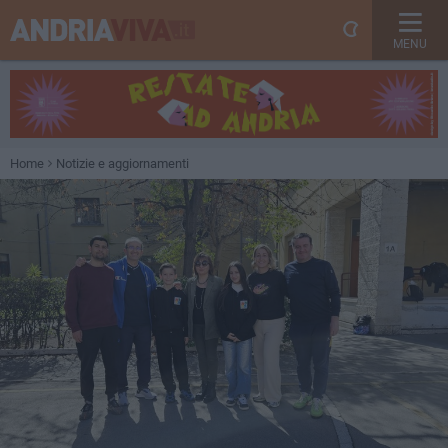
MENU
Home
Notizie e aggiornamenti