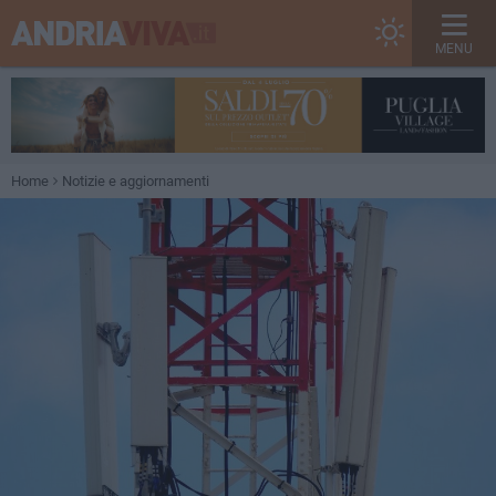
MENU
Home
Notizie e aggiornamenti