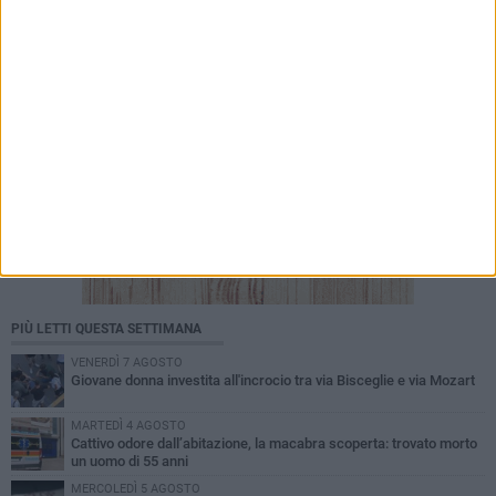
PIÙ LETTI QUESTA SETTIMANA
VENERDÌ 7 AGOSTO
Giovane donna investita all'incrocio tra via Bisceglie e via Mozart
MARTEDÌ 4 AGOSTO
Cattivo odore dall’abitazione, la macabra scoperta: trovato morto
un uomo di 55 anni
MERCOLEDÌ 5 AGOSTO