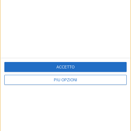
ACCETTO
PIÙ OPZIONI
Altri contenuti a tema