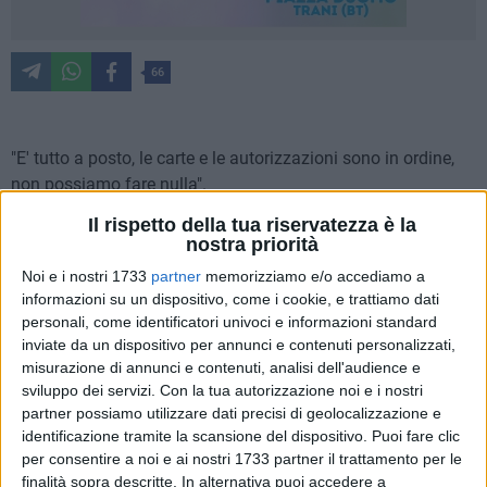
66
"E' tutto a posto, le carte e le autorizzazioni sono in ordine,
non possiamo fare nulla".
Ho ascoltato tante volte queste parole -sottolinea in un suo
Il rispetto della tua riservatezza è la
intervento il medico oncologo Dino Leonetti, impegnato da
nostra priorità
anni in prima fila nel movimento sull'elettromagnetismo-. Le
Noi e i nostri 1733
partner
memorizziamo e/o accediamo a
ho ascoltate quando 160 bambini di una scuola materna
informazioni su un dispositivo, come i cookie, e trattiamo dati
stavano sotto la campata di un elettrodotto con i campi
personali, come identificatori univoci e informazioni standard
elettromagnetici di livello quattro volte superiori alla soglia di
inviate da un dispositivo per annunci e contenuti personalizzati,
attenzione epidemiologica per le leucemie infantili. Le
misurazione di annunci e contenuti, analisi dell'audience e
sviluppo dei servizi.
Con la tua autorizzazione noi e i nostri
autorità non volevano ascoltare spiegazioni e fui costretto a
partner possiamo utilizzare dati precisi di geolocalizzazione e
portare sulla scrivania del sindaco la petizione di 160 medici
identificazione tramite la scansione del dispositivo. Puoi fare clic
che chiedevano di adottare il principio di cautela e di
per consentire a noi e ai nostri 1733 partner il trattamento per le
bonificare la scuola. Accadde 30 anni fa, le carte erano a
finalità sopra descritte. In alternativa puoi accedere a