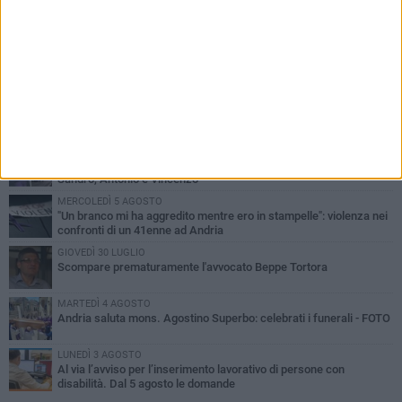
PIÙ LETTI QUESTA SETTIMANA
MARTEDÌ 4 AGOSTO
Cattivo odore dall’abitazione, la macabra scoperta: trovato morto
un uomo di 55 anni
SABATO 1 AGOSTO
"3 vite. 2 impegni. 1 strada": ad Andria l'evento per ricordare
Sandro, Antonio e Vincenzo
MERCOLEDÌ 5 AGOSTO
"Un branco mi ha aggredito mentre ero in stampelle": violenza nei
confronti di un 41enne ad Andria
GIOVEDÌ 30 LUGLIO
Scompare prematuramente l'avvocato Beppe Tortora
MARTEDÌ 4 AGOSTO
Andria saluta mons. Agostino Superbo: celebrati i funerali - FOTO
LUNEDÌ 3 AGOSTO
Al via l’avviso per l’inserimento lavorativo di persone con
disabilità. Dal 5 agosto le domande