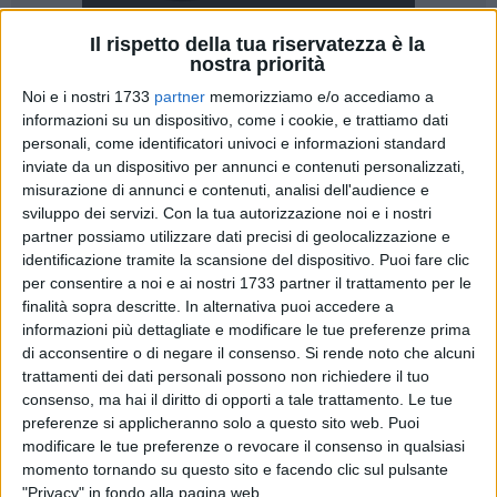
Il rispetto della tua riservatezza è la
nostra priorità
25
Noi e i nostri 1733
partner
memorizziamo e/o accediamo a
informazioni su un dispositivo, come i cookie, e trattiamo dati
personali, come identificatori univoci e informazioni standard
inviate da un dispositivo per annunci e contenuti personalizzati,
Significativo incremento di iscrizioni per l'anno scolastico
misurazione di annunci e contenuti, analisi dell'audience e
2025/2026 per l'IISS "R. Lotti - Umberto I" di Andria, che
sviluppo dei servizi.
Con la tua autorizzazione noi e i nostri
conferma l'attrattività e la solidità della sua offerta
partner possiamo utilizzare dati precisi di geolocalizzazione e
formativa.
identificazione tramite la scansione del dispositivo. Puoi fare clic
per consentire a noi e ai nostri 1733 partner il trattamento per le
finalità sopra descritte. In alternativa puoi accedere a
Nonostante il calo demografico, che sta incidendo in
informazioni più dettagliate e modificare le tue preferenze prima
maniera sempre più evidente sul numero complessivo di
di acconsentire o di negare il consenso.
Si rende noto che alcuni
studenti nelle scuole superiori, lo storico istituto andriese
trattamenti dei dati personali possono non richiedere il tuo
continua a crescere in netta controtendenza con i dati
consenso, ma hai il diritto di opporti a tale trattamento. Le tue
nazionali. I numeri raccolti, infatti, mostrano un incremento
preferenze si applicheranno solo a questo sito web. Puoi
importante nelle iscrizioni, con particolare slancio negli
modificare le tue preferenze o revocare il consenso in qualsiasi
indirizzi Tecnico per il Turismo e Tecnico Agrario, a conferma
momento tornando su questo sito e facendo clic sul pulsante
"Privacy" in fondo alla pagina web.