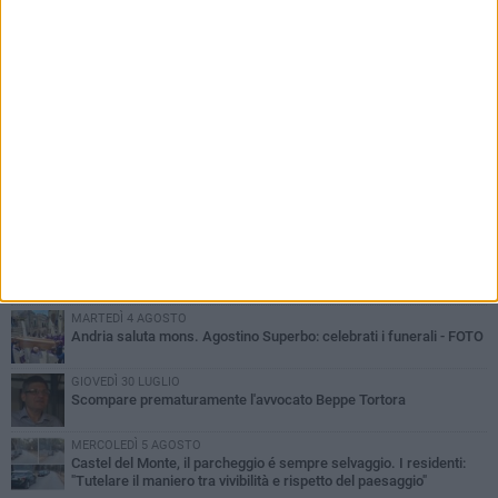
PIÙ LETTI QUESTA SETTIMANA
VENERDÌ 7 AGOSTO
Giovane donna investita all'incrocio tra via Bisceglie e via Mozart
MARTEDÌ 4 AGOSTO
Cattivo odore dall’abitazione, la macabra scoperta: trovato morto
un uomo di 55 anni
MERCOLEDÌ 5 AGOSTO
"Un branco mi ha aggredito mentre ero in stampelle": violenza nei
confronti di un 41enne ad Andria
MARTEDÌ 4 AGOSTO
Andria saluta mons. Agostino Superbo: celebrati i funerali - FOTO
GIOVEDÌ 30 LUGLIO
Scompare prematuramente l'avvocato Beppe Tortora
MERCOLEDÌ 5 AGOSTO
Castel del Monte, il parcheggio é sempre selvaggio. I residenti:
"Tutelare il maniero tra vivibilità e rispetto del paesaggio"