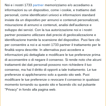
Noi e i nostri 1733
partner
memorizziamo e/o accediamo a
informazioni su un dispositivo, come i cookie, e trattiamo dati
personali, come identificatori univoci e informazioni standard
inviate da un dispositivo per annunci e contenuti personalizzati,
13
misurazione di annunci e contenuti, analisi dell'audience e
sviluppo dei servizi.
Con la tua autorizzazione noi e i nostri
partner possiamo utilizzare dati precisi di geolocalizzazione e
identificazione tramite la scansione del dispositivo. Puoi fare clic
C'è una cosa che, chi è entrato nello chapiteau per vedere
per consentire a noi e ai nostri 1733 partner il trattamento per le
"Soqquadro", farà la prossima volta che vedrà una
finalità sopra descritte. In alternativa puoi accedere a
pozzanghera: saltarci dentro!
informazioni più dettagliate e modificare le tue preferenze prima
Con "SOQQUADRO" del Teatro del Piccione siamo entrati in
di acconsentire o di negare il consenso.
Si rende noto che alcuni
una casa che sembrava normale… e poi, piano piano, la
trattamenti dei dati personali possono non richiedere il tuo
magia e l'incanto hanno trasformato tutto. Dal blu freddo al
consenso, ma hai il diritto di opporti a tale trattamento. Le tue
preferenze si applicheranno solo a questo sito web. Puoi
rosso acceso, dal silenzio al caos, dalla cucina al ballo,
modificare le tue preferenze o revocare il consenso in qualsiasi
lasciando che il quotidiano rivelasse tutta la sua follia.
momento tornando su questo sito e facendo clic sul pulsante
"SOQQUADRO", senza fare rumore, riapre quel punto preciso
"Privacy" in fondo alla pagina web.
in cui la vita diventa routine e noia per farla ricominciare con
colore, gioia e sorpresa.
Grazie a chi ha riempito il tendone e si è lasciato