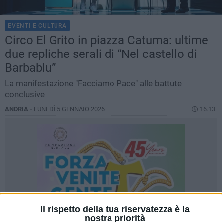
EVENTI E CULTURA
Circo El Grito in piazza Catuma: ultime
due repliche serali di “Nel castello di
Barbablu”
La manifestazione "Facciamo Pace" alle battute
conclusive
ANDRIA -
LUNEDÌ 5 GENNAIO 2026
16.13
Il rispetto della tua riservatezza è la
nostra priorità