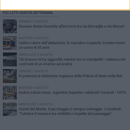
PIÙ LETTI QUESTA SETTIMANA
VENERDÌ 7 AGOSTO
Giovane donna investita all'incrocio tra via Bisceglie e via Mozart
MARTEDÌ 4 AGOSTO
Cattivo odore dall’abitazione, la macabra scoperta: trovato morto
un uomo di 55 anni
MERCOLEDÌ 5 AGOSTO
"Un branco mi ha aggredito mentre ero in stampelle": violenza nei
confronti di un 41enne ad Andria
VENERDÌ 7 AGOSTO
Si potenzia la dotazione organica della Polizia di Stato nella Bat
MARTEDÌ 4 AGOSTO
Andria saluta mons. Agostino Superbo: celebrati i funerali - FOTO
MERCOLEDÌ 5 AGOSTO
Castel del Monte, il parcheggio é sempre selvaggio. I residenti:
"Tutelare il maniero tra vivibilità e rispetto del paesaggio"