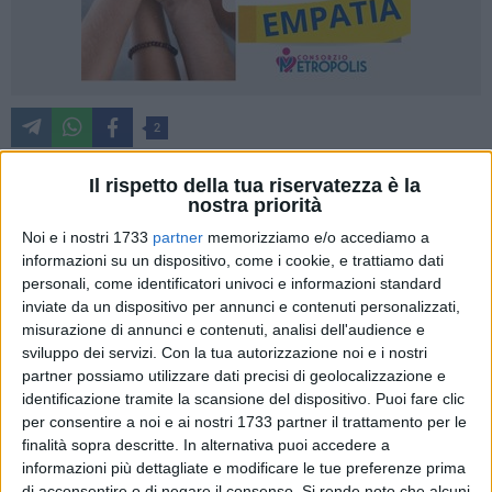
2
Il rispetto della tua riservatezza è la
nostra priorità
Si è tenuta stamani presso il Monumento ai Caduti nel Parco
Noi e i nostri 1733
partner
memorizziamo e/o accediamo a
IV Novembre ad Andria, la cerimonia provinciale di
informazioni su un dispositivo, come i cookie, e trattiamo dati
celebrazione della Giornata dell'Unità Nazionale e delle Forze
personali, come identificatori univoci e informazioni standard
Armate.
inviate da un dispositivo per annunci e contenuti personalizzati,
misurazione di annunci e contenuti, analisi dell'audience e
La cerimonia si è aperta con l'Alzabandiera e l'esecuzione
sviluppo dei servizi.
Con la tua autorizzazione noi e i nostri
del Canto degli Italiani, a cura del Coro della Scuola
partner possiamo utilizzare dati precisi di geolocalizzazione e
Secondaria di primo grado "Padre Nicolò Vaccina" di Andria.
identificazione tramite la scansione del dispositivo. Puoi fare clic
per consentire a noi e ai nostri 1733 partner il trattamento per le
A seguire il Prefetto della sesta provincia pugliese, Silvana
finalità sopra descritte. In alternativa puoi accedere a
D'Agostino, accompagnata dal Comandante Provinciale
informazioni più dettagliate e modificare le tue preferenze prima
dell'Arma dei Carabinieri Col. Massimiliano Galasso, ha
di acconsentire o di negare il consenso.
Si rende noto che alcuni