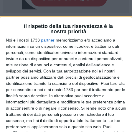
A cura di
Il rispetto della tua riservatezza è la
STEFANO MASSARO
nostra priorità
Noi e i nostri 1733
partner
memorizziamo e/o accediamo a
informazioni su un dispositivo, come i cookie, e trattiamo dati
Siglato a Bari l'Addendum al Protocollo d'intesa tra Regione
personali, come identificatori univoci e informazioni standard
Puglia, Autorità Idrica Pugliese e Acquedotto Pugliese per la
inviate da un dispositivo per annunci e contenuti personalizzati,
"Concessione di agevolazioni tariffarie a favore di utenze
misurazione di annunci e contenuti, analisi dell'audience e
deboli" nella bolletta dell'acqua. A partire dalla seconda
sviluppo dei servizi.
Con la tua autorizzazione noi e i nostri
partner possiamo utilizzare dati precisi di geolocalizzazione e
metà del 2014 verrà corrisposto in bolletta il bonus idrico
identificazione tramite la scansione del dispositivo. Puoi fare clic
relativo alle annualità 2012 e 2013. Il documento firmato
per consentire a noi e ai nostri 1733 partner il trattamento per le
qualche giorno fa, disciplina procedure e importi disponibili
finalità sopra descritte. In alternativa puoi accedere a
per la concessione delle agevolazioni tariffarie per la
informazioni più dettagliate e modificare le tue preferenze prima
fornitura del servizio idrico integrato agli utenti di
di acconsentire o di negare il consenso.
Si rende noto che alcuni
Acquedotto Pugliese residenti in Puglia e che versano in
trattamenti dei dati personali possono non richiedere il tuo
condizioni disagiate per gli anni 2012 e 2013.
consenso, ma hai il diritto di opporti a tale trattamento. Le tue
preferenze si applicheranno solo a questo sito web. Puoi