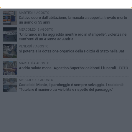
Giovane donna investita all'incrocio tra via Bisceglie e via Mozart
MARTEDÌ 4 AGOSTO
Cattivo odore dall’abitazione, la macabra scoperta: trovato morto
un uomo di 55 anni
MERCOLEDÌ 5 AGOSTO
"Un branco mi ha aggredito mentre ero in stampelle": violenza nei
confronti di un 41enne ad Andria
VENERDÌ 7 AGOSTO
Si potenzia la dotazione organica della Polizia di Stato nella Bat
MARTEDÌ 4 AGOSTO
Andria saluta mons. Agostino Superbo: celebrati i funerali - FOTO
MERCOLEDÌ 5 AGOSTO
Castel del Monte, il parcheggio é sempre selvaggio. I residenti:
"Tutelare il maniero tra vivibilità e rispetto del paesaggio"