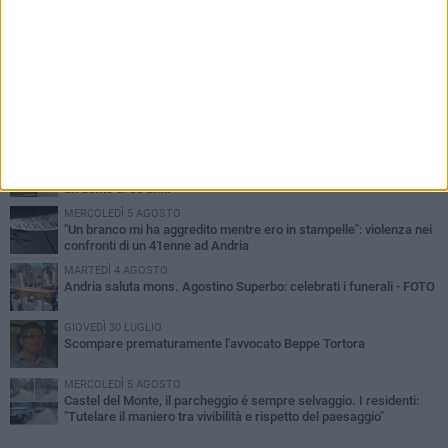
PIÙ LETTI QUESTA SETTIMANA
VENERDÌ 7 AGOSTO
Giovane donna investita all'incrocio tra via Bisceglie e via Mozart
MARTEDÌ 4 AGOSTO
Cattivo odore dall’abitazione, la macabra scoperta: trovato morto
un uomo di 55 anni
MERCOLEDÌ 5 AGOSTO
"Un branco mi ha aggredito mentre ero in stampelle": violenza nei
confronti di un 41enne ad Andria
MARTEDÌ 4 AGOSTO
Andria saluta mons. Agostino Superbo: celebrati i funerali - FOTO
GIOVEDÌ 30 LUGLIO
Scompare prematuramente l'avvocato Beppe Tortora
MERCOLEDÌ 5 AGOSTO
Castel del Monte, il parcheggio é sempre selvaggio. I residenti:
"Tutelare il maniero tra vivibilità e rispetto del paesaggio"