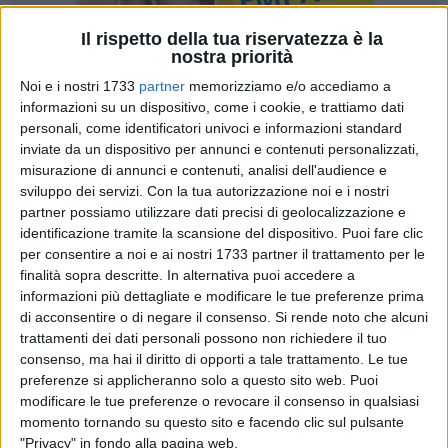
Il rispetto della tua riservatezza è la
nostra priorità
Noi e i nostri 1733
partner
memorizziamo e/o accediamo a
35
informazioni su un dispositivo, come i cookie, e trattiamo dati
personali, come identificatori univoci e informazioni standard
inviate da un dispositivo per annunci e contenuti personalizzati,
misurazione di annunci e contenuti, analisi dell'audience e
"La Camera Penale di Trani, per il tramite del suo Presidente
sviluppo dei servizi.
Con la tua autorizzazione noi e i nostri
e della Giunta, intende esprimere pubblicamente la propria
partner possiamo utilizzare dati precisi di geolocalizzazione e
profonda preoccupazione in merito alla notizia,
identificazione tramite la scansione del dispositivo. Puoi fare clic
recentemente appresa, della possibile destinazione ad altra
per consentire a noi e ai nostri 1733 partner il trattamento per le
funzione delle aree attualmente adibite a parcheggio nei
finalità sopra descritte. In alternativa puoi accedere a
pressi del Tribunale di Trani".
informazioni più dettagliate e modificare le tue preferenze prima
di acconsentire o di negare il consenso.
Si rende noto che alcuni
trattamenti dei dati personali possono non richiedere il tuo
E' l'incipit della lettera aperta della Camera Penale di Trani, a
consenso, ma hai il diritto di opporti a tale trattamento. Le tue
firma del suo presidente, l'avvocato Giangregorio De
preferenze si applicheranno solo a questo sito web. Puoi
Pascalis di Andria e della Giunta della Camera Penale di
modificare le tue preferenze o revocare il consenso in qualsiasi
Trani, vice Presidente avv. Amleto Carobello, avv. Luca
momento tornando su questo sito e facendo clic sul pulsante
Gagliardi, del tesoriere avv. Mairizio Altomare, dei
"Privacy" in fondo alla pagina web.