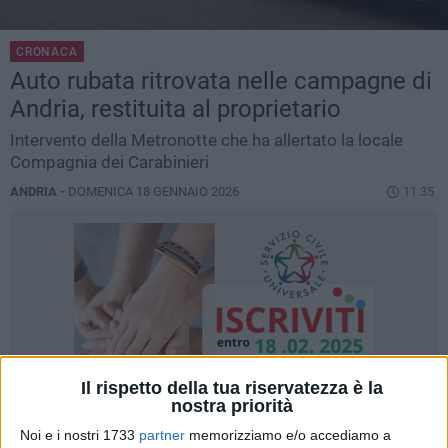
CRONACA
Auto rubata ritrovata nelle campagne di
Andria, restituita al proprietario
Intervento della Metronotte che ha allertato la locale
Compagnia dei Carabinieri
ANDRIA -
DOMENICA 18 GENNAIO 2026
11.35
Il rispetto della tua riservatezza è la
nostra priorità
Noi e i nostri 1733
partner
memorizziamo e/o accediamo a