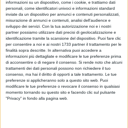
informazioni su un dispositivo, come i cookie, e trattiamo dati
personali, come identificatori univoci e informazioni standard
inviate da un dispositivo per annunci e contenuti personalizzati,
64
misurazione di annunci e contenuti, analisi dell'audience e
sviluppo dei servizi.
Con la tua autorizzazione noi e i nostri
partner possiamo utilizzare dati precisi di geolocalizzazione e
identificazione tramite la scansione del dispositivo. Puoi fare clic
Nella serata di ieri, le pattuglie della. Metronotte in servizio a
per consentire a noi e ai nostri 1733 partner il trattamento per le
Corato hanno segnalato ai Carabinieri una Alfa Romeo
finalità sopra descritte. In alternativa puoi accedere a
Stelvio parzialmente smontata.
informazioni più dettagliate e modificare le tue preferenze prima
di acconsentire o di negare il consenso.
Si rende noto che alcuni
trattamenti dei dati personali possono non richiedere il tuo
L'auto era stata abbandonata in un viale di campagna
consenso, ma hai il diritto di opporti a tale trattamento. Le tue
ubicato lungo la SP 30, in territorio di Andria, al limite con
preferenze si applicheranno solo a questo sito web. Puoi
Corato.
modificare le tue preferenze o revocare il consenso in qualsiasi
momento tornando su questo sito e facendo clic sul pulsante
I militari, giunti sul posto dalla Compagnia di Andria, hanno
"Privacy" in fondo alla pagina web.
scoperto che il veicolo fosse oggetto di furto, denunciato
poche ore prima del ritrovamento. L'auto è stata consegnata
al legittimo proprietario.