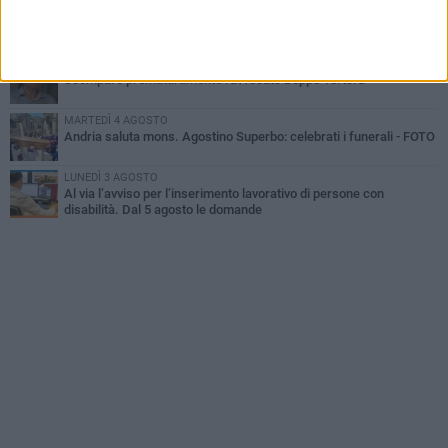
MERCOLEDÌ 5 AGOSTO
"Un branco mi ha aggredito mentre ero in stampelle": violenza nei
confronti di un 41enne ad Andria
GIOVEDÌ 30 LUGLIO
Scompare prematuramente l'avvocato Beppe Tortora
MARTEDÌ 4 AGOSTO
Andria saluta mons. Agostino Superbo: celebrati i funerali - FOTO
LUNEDÌ 3 AGOSTO
Al via l’avviso per l’inserimento lavorativo di persone con
disabilità. Dal 5 agosto le domande