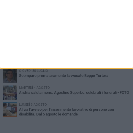
PIÙ LETTI QUESTA SETTIMANA
MARTEDÌ 4 AGOSTO
Cattivo odore dall’abitazione, la macabra scoperta: trovato morto
un uomo di 55 anni
SABATO 1 AGOSTO
"3 vite. 2 impegni. 1 strada": ad Andria l'evento per ricordare
Sandro, Antonio e Vincenzo
MERCOLEDÌ 5 AGOSTO
"Un branco mi ha aggredito mentre ero in stampelle": violenza nei
confronti di un 41enne ad Andria
GIOVEDÌ 30 LUGLIO
Scompare prematuramente l'avvocato Beppe Tortora
MARTEDÌ 4 AGOSTO
Andria saluta mons. Agostino Superbo: celebrati i funerali - FOTO
LUNEDÌ 3 AGOSTO
Al via l’avviso per l’inserimento lavorativo di persone con
disabilità. Dal 5 agosto le domande