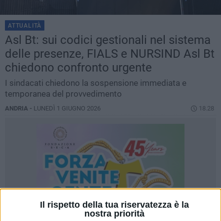
ATTUALITÀ
Asl Bt: sui codici gestionali nel sistema
delle presenze, FIALS e NURSIND Asl Bt
chiedono confronto urgente
I sindacati chiedono la sospensione immediata e
temporanea del provvedimento
ANDRIA -
LUNEDÌ 1 GIUGNO 2026
18.28
Il rispetto della tua riservatezza è la
nostra priorità