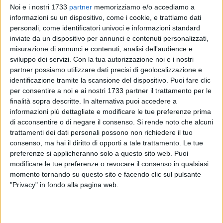
Noi e i nostri 1733
partner
memorizziamo e/o accediamo a
informazioni su un dispositivo, come i cookie, e trattiamo dati
personali, come identificatori univoci e informazioni standard
inviate da un dispositivo per annunci e contenuti personalizzati,
misurazione di annunci e contenuti, analisi dell'audience e
sviluppo dei servizi.
Con la tua autorizzazione noi e i nostri
partner possiamo utilizzare dati precisi di geolocalizzazione e
identificazione tramite la scansione del dispositivo. Puoi fare clic
Le segreterie aziendali FIALS e NURSIND Asl Bt hanno
per consentire a noi e ai nostri 1733 partner il trattamento per le
richiesto a seguito di nota formale un confronto sindacale
finalità sopra descritte. In alternativa puoi accedere a
urgente con la Direzione Asl Bt ed il Settore Personale della
informazioni più dettagliate e modificare le tue preferenze prima
stessa Asl per chiarimenti ai vertici aziendali
di acconsentire o di negare il consenso.
Si rende noto che alcuni
trattamenti dei dati personali possono non richiedere il tuo
sull'introduzione dei codici gestionali 70 e 71 nel sistema
consenso, ma hai il diritto di opporti a tale trattamento. Le tue
delle presenze.
preferenze si applicheranno solo a questo sito web. Puoi
modificare le tue preferenze o revocare il consenso in qualsiasi
"Tale operazione, per le tempistiche stringenti e le modalità
momento tornando su questo sito e facendo clic sul pulsante
applicative unilaterali, desta forti perplessità -si legge in una
"Privacy" in fondo alla pagina web.
nota congiunta della segreteria FIALS e della segreteria
NURSIND, rispettivamente a firma di Giuseppe Zingarelli e di
Emanuele Sgarra-. Per questo motivo, FIALS e NURSIND ASL